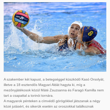
A szakember két kapust, a betegséggel küszködő Kasó Orsolyát,
illetve a 18 esztendős Magyari Aldát hagyta ki, míg a
mezőnyjátékosok közül Máté Zsuzsanna és Faragó Kamilla nem
tart a csapattal a torinói tornára.
A magyarok pénteken a címvédő görögökkel játszanak a négy
közé jutásért, és sikerük esetén az oroszokkal találkoznak