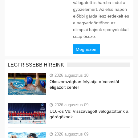
válogatott is harcba indul a
győzelemért. Az első napon
előbbi gárda lesz érdekelt és
a negyeddöntőben az
olimpiai bajnok spanyolokkal
csap össze.
Megnézem
LEGFRISSEBB HÍREINK
2026 augusztus 10.
Olaszországban folytatja a Vasastól
eligazolt center
2026 augusztus 09.
U16-os Vb: Visszavágott válogatottunk a
görögöknek
2026 augusztus 09.