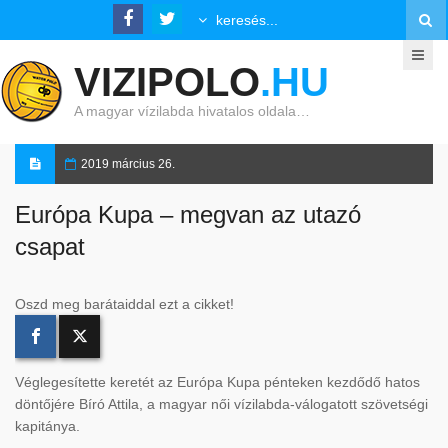
VIZIPOLO
.HU
A magyar vízilabda hivatalos oldala…
2019 március 26.
Európa Kupa – megvan az utazó
csapat
Oszd meg barátaiddal ezt a cikket!
Véglegesítette keretét az Európa Kupa pénteken kezdődő hatos
döntőjére Bíró Attila, a magyar női vízilabda-válogatott szövetségi
kapitánya.