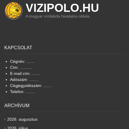
VIZIPOLO.HU
A magyar vízilabda hivatalos oldala
KAPCSOLAT
Cégnév: .......
Cím: ...........
E-mail cím: .......
Adószám: ........
Cégjegyzékszám: .......
Telefon: ........
ARCHÍVUM
2026. augusztus
2026. július