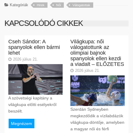
Kategóriák
Hirek
Női
Válogatottak
KAPCSOLÓDÓ CIKKEK
Cseh Sándor: A
Világkupa: női
spanyolok ellen bármi
válogatottunk az
lehet
olimpiai bajnok
spanyolok ellen kezdi
2026 július 21.
a viadalt – ELŐZETES
2026 július 21.
A szövetségi kapitány a
világkupa előtti esélyekről
Szerdán Sydneyben
beszélt.
megkezdődik a vízilabdázók
világkupa-döntője, amelyben
Megnézem
a magyar női és férfi