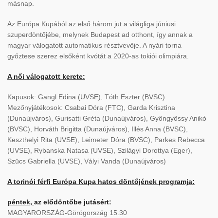
másnap.
Az Európa Kupából az első három jut a világliga júniusi
szuperdöntőjébe, melynek Budapest ad otthont, így annak a
magyar válogatott automatikus résztvevője. A nyári torna
győztese szerez elsőként kvótát a 2020-as tokiói olimpiára.
A női válogatott kerete:
Kapusok: Gangl Edina (UVSE), Tóth Eszter (BVSC)
Mezőnyjátékosok: Csabai Dóra (FTC), Garda Krisztina
(Dunaújváros), Gurisatti Gréta (Dunaújváros), Gyöngyössy Anikó
(BVSC), Horváth Brigitta (Dunaújváros), Illés Anna (BVSC),
Keszthelyi Rita (UVSE), Leimeter Dóra (BVSC), Parkes Rebecca
(UVSE), Rybanska Natasa (UVSE), Szilágyi Dorottya (Eger),
Szücs Gabriella (UVSE), Vályi Vanda (Dunaújváros)
A torinói férfi Európa Kupa hatos döntőjének programja:
péntek,
az elődöntőbe jutásért:
MAGYARORSZÁG-Görögország 15.30