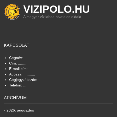
VIZIPOLO.HU
A magyar vízilabda hivatalos oldala
KAPCSOLAT
Cégnév: .......
Cím: ...........
E-mail cím: .......
Adószám: ........
Cégjegyzékszám: .......
Telefon: ........
ARCHÍVUM
2026. augusztus