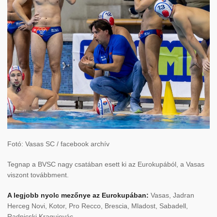
Fotó: Vasas SC / facebook archív
Tegnap a BVSC nagy csatában esett ki az Eurokupából, a Vasas
viszont továbbment.
A legjobb nyolc mezőnye az Eurokupában:
Vasas, Jadran
Herceg Novi, Kotor, Pro Recco, Brescia, Mladost, Sabadell,
Radnicski Kragujevác