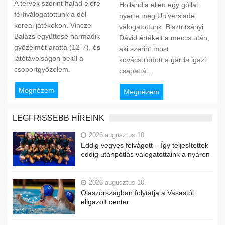
A tervek szerint halad előre
Hollandia ellen egy góllal
férfiválogatottunk a dél-
nyerte meg Universiade
koreai játékokon. Vincze
válogatottunk. Bisztritsányi
Balázs együttese harmadik
Dávid értékelt a meccs után,
győzelmét aratta (12-7), és
aki szerint most
látótávolságon belül a
kovácsolódott a gárda igazi
csoportgyőzelem.
csapattá…
Megnézem
Megnézem
LEGFRISSEBB HÍREINK
2026 augusztus 10.
Eddig vegyes felvágott – Így teljesítettek
eddig utánpótlás válogatottaink a nyáron
2026 augusztus 10.
Olaszországban folytatja a Vasastól
eligazolt center