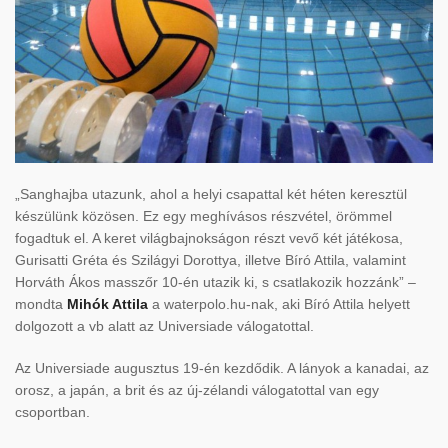
„Sanghajba utazunk, ahol a helyi csapattal két héten keresztül
készülünk közösen. Ez egy meghívásos részvétel, örömmel
fogadtuk el. A keret világbajnokságon részt vevő két játékosa,
Gurisatti Gréta és Szilágyi Dorottya, illetve Bíró Attila, valamint
Horváth Ákos masszőr 10-én utazik ki, s csatlakozik hozzánk” –
mondta
Mihók Attila
a waterpolo.hu-nak, aki Bíró Attila helyett
dolgozott a vb alatt az Universiade válogatottal.
Az Universiade augusztus 19-én kezdődik. A lányok a kanadai, az
orosz, a japán, a brit és az új-zélandi válogatottal van egy
csoportban.