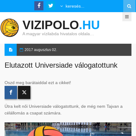
VIZIPOLO
.HU
A magyar vízilabda hivatalos oldala…
2017 augusztus 02.
Elutazott Universiade válogatottunk
Oszd meg barátaiddal ezt a cikket!
Útra kelt női Universiade válogatottunk, de még nem Tajvan a
célállomás a csapat számára.