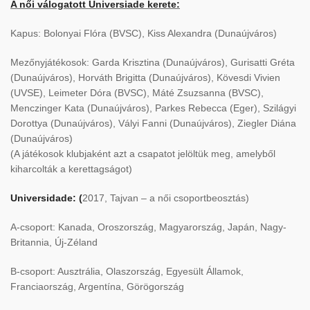
A női válogatott Universiade kerete:
Kapus: Bolonyai Flóra (BVSC), Kiss Alexandra (Dunaújváros)
Mezőnyjátékosok: Garda Krisztina (Dunaújváros), Gurisatti Gréta
(Dunaújváros), Horváth Brigitta (Dunaújváros), Kövesdi Vivien
(UVSE), Leimeter Dóra (BVSC), Máté Zsuzsanna (BVSC),
Menczinger Kata (Dunaújváros), Parkes Rebecca (Eger), Szilágyi
Dorottya (Dunaújváros), Vályi Fanni (Dunaújváros), Ziegler Diána
(Dunaújváros)
(A játékosok klubjaként azt a csapatot jelöltük meg, amelyből
kiharcolták a kerettagságot)
Universidade: (
2017, Tajvan – a női csoportbeosztás)
A-csoport: Kanada, Oroszország, Magyarország, Japán, Nagy-
Britannia, Új-Zéland
B-csoport: Ausztrália, Olaszország, Egyesült Államok,
Franciaország, Argentína, Görögország