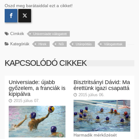
Oszd meg barátaiddal ezt a cikket!
Címkék
Universiade válogatott
Kategóriák
Hirek
Női
Utánpótlás
Válogatottak
KAPCSOLÓDÓ CIKKEK
Universiade: újabb
Bisztritsányi Dávid: Ma
győzelem, a franciák is
érettünk igazi csapattá
kipipálva
2015 július 06.
2015 július 07.
Harmadik mérkőzését