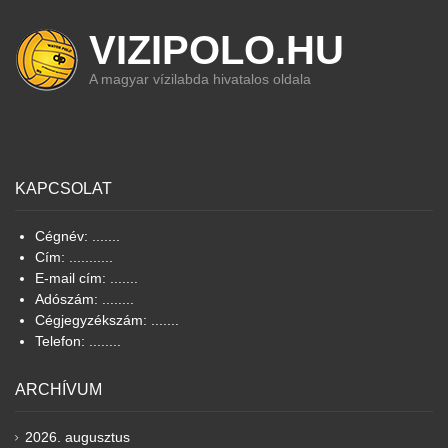
VIZIPOLO.HU
A magyar vízilabda hivatalos oldala
KAPCSOLAT
Cégnév: .......
Cím: ...........
E-mail cím: .......
Adószám: ........
Cégjegyzékszám: .......
Telefon: ........
ARCHÍVUM
2026. augusztus