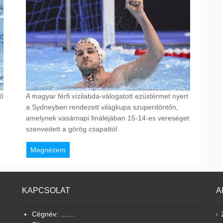
ő
A magyar férfi vízilabda-válogatott ezüstérmet nyert
a Sydneyben rendezett világkupa szuperdöntőn,
amelynek vasárnapi fináléjában 15-14-es vereséget
szenvedett a görög csapattól.
Megnézem
KAPCSOLAT
A
Cégnév: .......