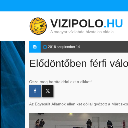
VIZIPOLO
.HU
A magyar vízilabda hivatalos oldala…
2018 szeptember 14.
Elődöntőben férfi vál
Oszd meg barátaiddal ezt a cikket!
Az Egyesült Államok ellen két góllal győzött a Märcz-csa