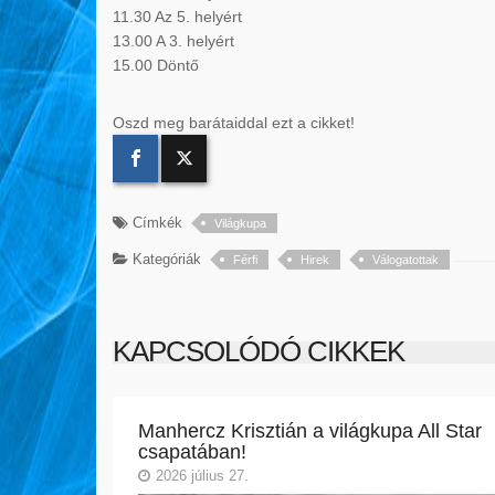
11.30 Az 5. helyért
13.00 A 3. helyért
15.00 Döntő
Oszd meg barátaiddal ezt a cikket!
Címkék
Világkupa
Kategóriák
Férfi
Hirek
Válogatottak
KAPCSOLÓDÓ CIKKEK
Manhercz Krisztián a világkupa All Star
csapatában!
2026 július 27.