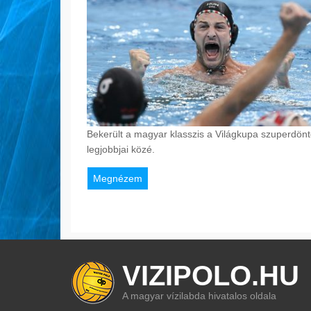
Bekerült a magyar klasszis a Világkupa szuperdönt
legjobbjai közé.
Megnézem
VIZIPOLO.HU
A magyar vízilabda hivatalos oldala