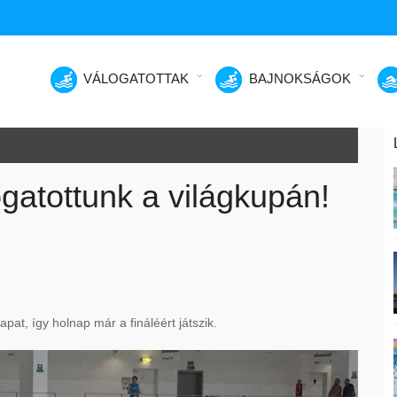
VÁLOGATOTTAK
BAJNOKSÁGOK
ogatottunk a világkupán!
pat, így holnap már a fináléért játszik.