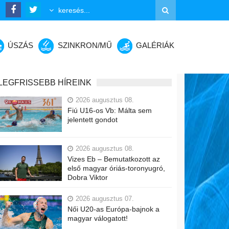
ÚSZÁS
SZINKRON/MŰ
GALÉRIÁK
LEGFRISSEBB HÍREINK
2026 augusztus 08.
Fiú U16-os Vb: Málta sem
jelentett gondot
2026 augusztus 08.
Vizes Eb – Bemutatkozott az
első magyar óriás-toronyugró,
Dobra Viktor
2026 augusztus 07.
Női U20-as Európa-bajnok a
magyar válogatott!