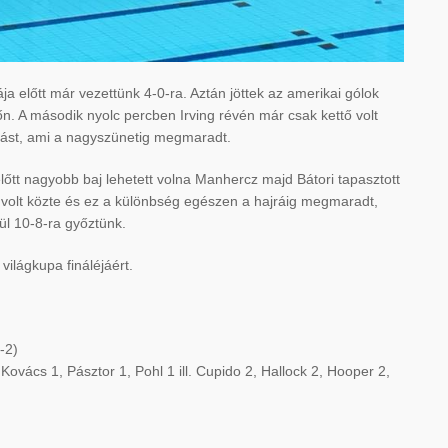
a előtt már vezettünk 4-0-ra. Aztán jöttek az amerikai gólok
őn. A második nyolc percben Irving révén már csak kettő volt
állást, ami a nagyszünetig megmaradt.
előtt nagyobb baj lehetett volna Manhercz majd Bátori tapasztott
 volt közte és ez a különbség egészen a hajráig megmaradt,
ül 10-8-ra győztünk.
ilágkupa fináléjáért.
-2)
ovács 1, Pásztor 1, Pohl 1 ill. Cupido 2, Hallock 2, Hooper 2,