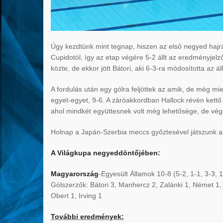
Úgy kezdtünk mint tegnap, hiszen az első negyed hajráj
Cupidotól, így az etap végére 5-2 állt az eredményjelz
közte, de ekkor jött Bátori, aki 6-3-ra módosította az 
A fordulás után egy gólra feljöttek az amik, de még mi
egyet-egyet, 9-6. A záróakkordban Hallock révén kettő
ahol mindkét együttesnek volt még lehetősége, de vég
Holnap a Japán-Szerbia meccs győztesével játszunk a v
A Világkupa negyeddöntőjében:
Magyarország
-Egyesült Államok 10-8 (5-2, 1-1, 3-3, 1
Gólszerzők: Bátori 3, Manhercz 2, Zalánki 1, Német 1, K
Obert 1, Irving 1
További eredmények: