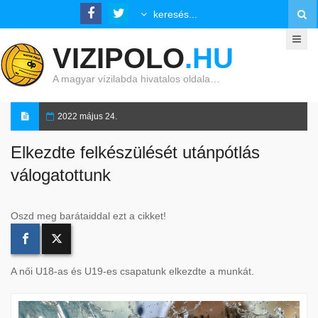
VIZIPOLO
.HU
A magyar vízilabda hivatalos oldala…
2022 május 24.
Elkezdte felkészülését utánpótlás
válogatottunk
Oszd meg barátaiddal ezt a cikket!
A női U18-as és U19-es csapatunk elkezdte a munkát.