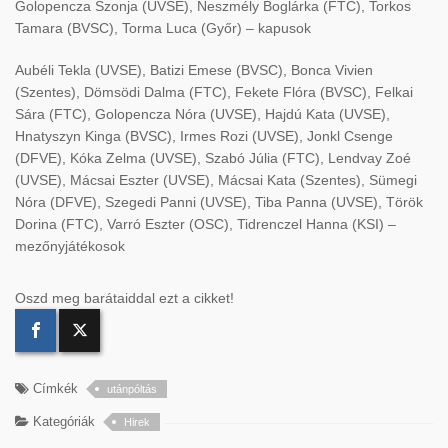
Golopencza Szonja (UVSE), Neszmély Boglárka (FTC), Torkos
Tamara (BVSC), Torma Luca (Győr) – kapusok
Aubéli Tekla (UVSE), Batizi Emese (BVSC), Bonca Vivien
(Szentes), Dömsödi Dalma (FTC), Fekete Flóra (BVSC), Felkai
Sára (FTC), Golopencza Nóra (UVSE), Hajdú Kata (UVSE),
Hnatyszyn Kinga (BVSC), Irmes Rozi (UVSE), Jonkl Csenge
(DFVE), Kóka Zelma (UVSE), Szabó Júlia (FTC), Lendvay Zoé
(UVSE), Mácsai Eszter (UVSE), Mácsai Kata (Szentes), Sümegi
Nóra (DFVE), Szegedi Panni (UVSE), Tiba Panna (UVSE), Török
Dorina (FTC), Varró Eszter (OSC), Tidrenczel Hanna (KSI) –
mezőnyjátékosok
Oszd meg barátaiddal ezt a cikket!
Címkék
utánpóltás
Kategóriák
Hirek