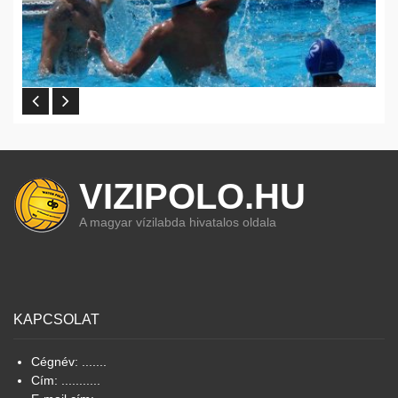
VIZIPOLO.HU
A magyar vízilabda hivatalos oldala
KAPCSOLAT
Cégnév: .......
Cím: ...........