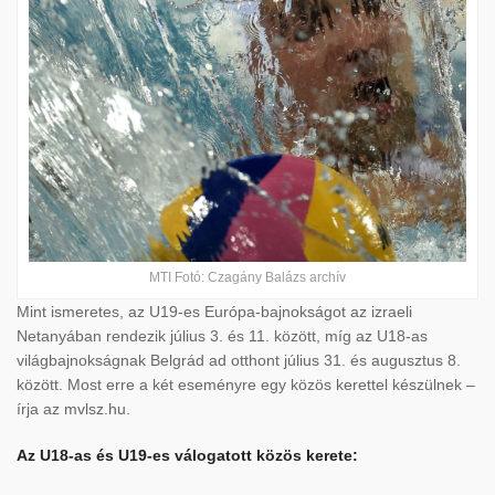
MTI Fotó: Czagány Balázs archív
Mint ismeretes, az U19-es Európa-bajnokságot az izraeli
Netanyában rendezik július 3. és 11. között, míg az U18-as
világbajnokságnak Belgrád ad otthont július 31. és augusztus 8.
között. Most erre a két eseményre egy közös kerettel készülnek –
írja az mvlsz.hu.
Az U18-as és U19-es válogatott közös kerete: