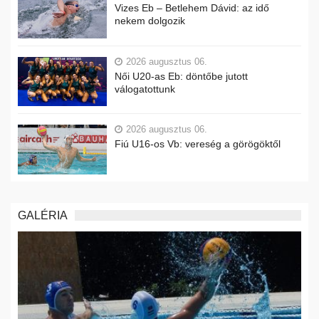
Vizes Eb – Betlehem Dávid: az idő
nekem dolgozik
2026 augusztus 06.
Női U20-as Eb: döntőbe jutott
válogatottunk
2026 augusztus 06.
Fiú U16-os Vb: vereség a görögöktől
GALÉRIA