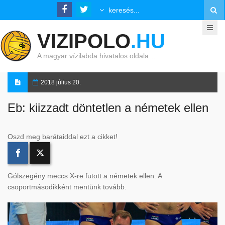
VIZIPOLO
.HU
A magyar vízilabda hivatalos oldala…
2018 július 20.
Eb: kiizzadt döntetlen a németek ellen
Oszd meg barátaiddal ezt a cikket!
Gólszegény meccs X-re futott a németek ellen. A
csoportmásodikként mentünk tovább.