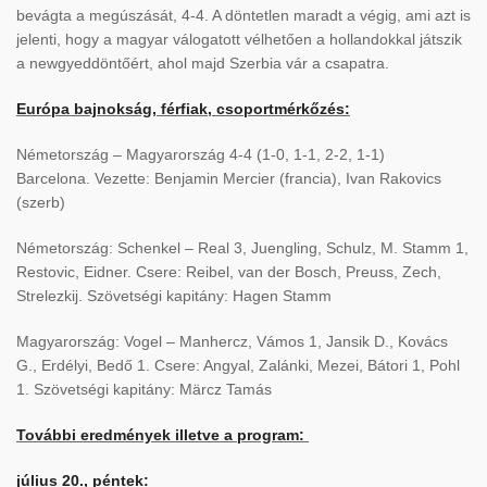
bevágta a megúszását, 4-4. A döntetlen maradt a végig, ami azt is
jelenti, hogy a magyar válogatott vélhetően a hollandokkal játszik
a newgyeddöntőért, ahol majd Szerbia vár a csapatra.
Európa bajnokság, férfiak, csoportmérkőzés:
Németország – Magyarország 4-4 (1-0, 1-1, 2-2, 1-1)
Barcelona. Vezette: Benjamin Mercier (francia), Ivan Rakovics
(szerb)
Németország: Schenkel – Real 3, Juengling, Schulz, M. Stamm 1,
Restovic, Eidner. Csere: Reibel, van der Bosch, Preuss, Zech,
Strelezkij. Szövetségi kapitány: Hagen Stamm
Magyarország: Vogel – Manhercz, Vámos 1, Jansik D., Kovács
G., Erdélyi, Bedő 1. Csere: Angyal, Zalánki, Mezei, Bátori 1, Pohl
1. Szövetségi kapitány: Märcz Tamás
További eredmények illetve a program:
július 20., péntek: