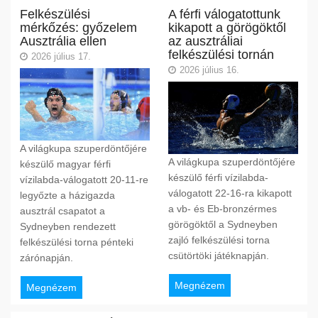
Felkészülési
A férfi válogatottunk
mérkőzés: győzelem
kikapott a görögöktől
Ausztrália ellen
az ausztráliai
felkészülési tornán
2026 július 17.
2026 július 16.
A világkupa szuperdöntőjére
A világkupa szuperdöntőjére
készülő magyar férfi
készülő férfi vízilabda-
vízilabda-válogatott 20-11-re
válogatott 22-16-ra kikapott
legyőzte a házigazda
a vb- és Eb-bronzérmes
ausztrál csapatot a
görögöktől a Sydneyben
Sydneyben rendezett
zajló felkészülési torna
felkészülési torna pénteki
csütörtöki játéknapján.
zárónapján.
Megnézem
Megnézem