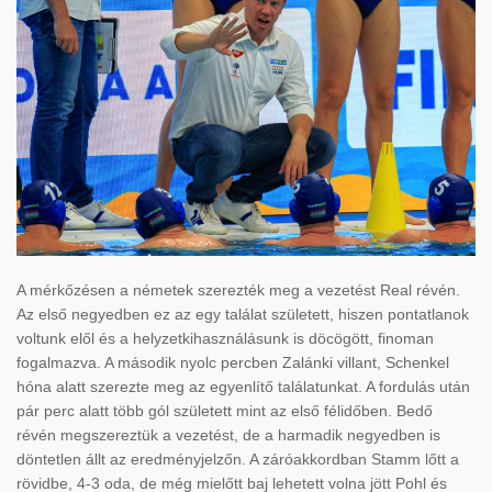
A mérkőzésen a németek szerezték meg a vezetést Real révén.
Az első negyedben ez az egy találat született, hiszen pontatlanok
voltunk elől és a helyzetkihasználásunk is döcögött, finoman
fogalmazva. A második nyolc percben Zalánki villant, Schenkel
hóna alatt szerezte meg az egyenlítő találatunkat. A fordulás után
pár perc alatt több gól született mint az első félidőben. Bedő
révén megszereztük a vezetést, de a harmadik negyedben is
döntetlen állt az eredményjelzőn. A záróakkordban Stamm lőtt a
rövidbe, 4-3 oda, de még mielőtt baj lehetett volna jött Pohl és