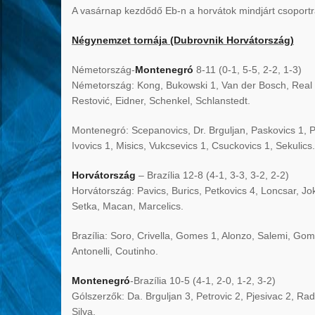
A vasárnap kezdődő Eb-n a horvátok mindjárt csoportr
Négynemzet tornája (Dubrovnik Horvátország)
Németország-
Montenegró
8-11 (0-1, 5-5, 2-2, 1-3)
Németország: Kong, Bukowski 1, Van der Bosch, Real 1
Restović, Eidner, Schenkel, Schlanstedt.
Montenegró: Scepanovics, Dr. Brguljan, Paskovics 1, Pe
Ivovics 1, Misics, Vukcsevics 1, Csuckovics 1, Sekulics.
Horvátország
– Brazília 12-8 (4-1, 3-3, 3-2, 2-2)
Horvátország: Pavics, Burics, Petkovics 4, Loncsar, Jok
Setka, Macan, Marcelics.
Brazília: Soro, Crivella, Gomes 1, Alonzo, Salemi, Go
Antonelli, Coutinho.
Montenegró
-Brazília 10-5 (4-1, 2-0, 1-2, 3-2)
Gólszerzők: Da. Brguljan 3, Petrovic 2, Pjesivac 2, Rad
Silva.