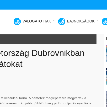
VÁLOGATOTTAK
BAJNOKSÁGOK
etország Dubrovnikban
átokat
y felkészülési torna. A németek meglepetésre megverték a
s körbeverés után jobb gólkülönbséggel Bruguljanék nyerték a