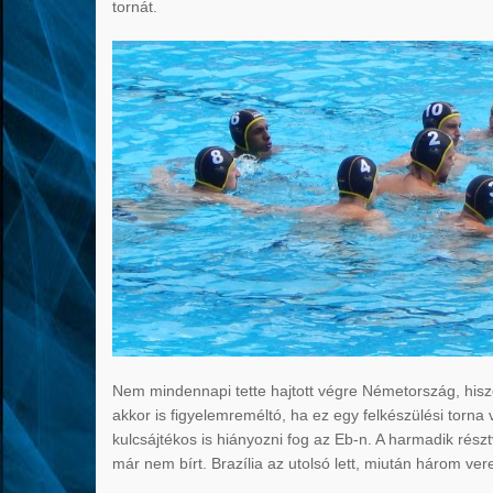
tornát.
Nem mindennapi tette hajtott végre Németország, his
akkor is figyelemreméltó, ha ez egy felkészülési torn
kulcsájtékos is hiányozni fog az Eb-n. A harmadik rész
már nem bírt. Brazília az utolsó lett, miután három ver