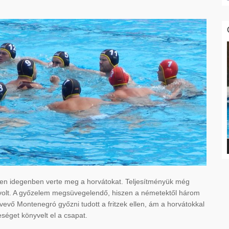
zen idegenben verte meg a horvátokat. Teljesítményük még
a volt. A győzelem megsüvegelendő, hiszen a németektől három
tvevő Montenegró győzni tudott a fritzek ellen, ám a horvátokkal
eséget könyvelt el a csapat.