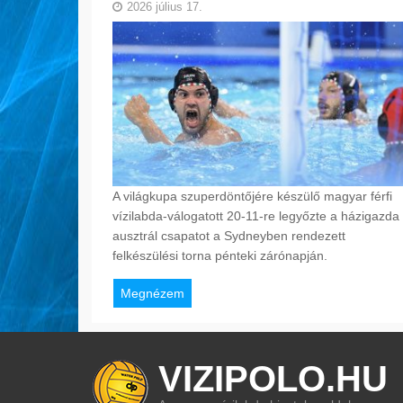
2026 július 17.
A világkupa szuperdöntőjére készülő magyar férfi
vízilabda-válogatott 20-11-re legyőzte a házigazda
ausztrál csapatot a Sydneyben rendezett
felkészülési torna pénteki zárónapján.
Megnézem
VIZIPOLO.HU