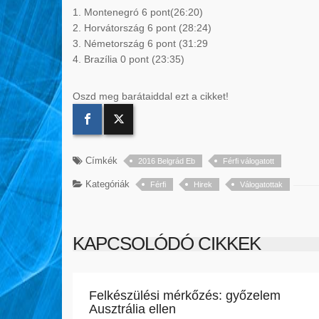
1. Montenegró 6 pont(26:20)
2. Horvátország 6 pont (28:24)
3. Németország 6 pont (31:29
4. Brazília 0 pont (23:35)
Oszd meg barátaiddal ezt a cikket!
Címkék
2016 Belgrád Eb
Férfi válogatott
Kategóriák
Férfi
Hirek
Válogatottak
KAPCSOLÓDÓ CIKKEK
Felkészülési mérkőzés: győzelem
Ausztrália ellen