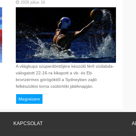
2026 július 16.
A világkupa szuperdöntőjére készülő férfi vízilabda-
válogatott 22-16-ra kikapott a vb- és Eb-
bronzérmes görögöktől a Sydneyben zajló
felkészülési torna csütörtöki játéknapján.
Megnézem
KAPCSOLAT
A