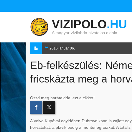
VIZIPOLO
.HU
A magyar vízilabda hivatalos oldala…
2016 január 06.
Eb-felkészülés: Ném
fricskázta meg a horv
Oszd meg barátaiddal ezt a cikket!
A Volvo Kupával egyidőben Dubrovnikban is zajlott eg
horvátokat, a plávik pedig a montenegróiakat. A totáli