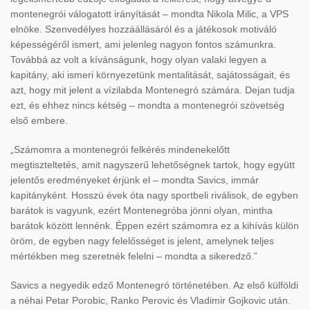
montenegrói válogatott irányítását – mondta Nikola Milic, a VPS
elnöke. Szenvedélyes hozzáállásáról és a játékosok motiváló
képességéről ismert, ami jelenleg nagyon fontos számunkra.
Továbbá az volt a kívánságunk, hogy olyan valaki legyen a
kapitány, aki ismeri környezetünk mentalitását, sajátosságait, és
azt, hogy mit jelent a vízilabda Montenegró számára. Dejan tudja
ezt, és ehhez nincs kétség – mondta a montenegrói szövetség
első embere.
„Számomra a montenegrói felkérés mindenekelőtt
megtiszteltetés, amit nagyszerű lehetőségnek tartok, hogy együtt
jelentős eredményeket érjünk el – mondta Savics, immár
kapitányként. Hosszú évek óta nagy sportbeli riválisok, de egyben
barátok is vagyunk, ezért Montenegróba jönni olyan, mintha
barátok között lennénk. Éppen ezért számomra ez a kihívás külön
öröm, de egyben nagy felelősséget is jelent, amelynek teljes
mértékben meg szeretnék felelni – mondta a sikeredző.”
Savics a negyedik edző Montenegró történetében. Az első külföldi
a néhai Petar Porobic, Ranko Perovic és Vladimir Gojkovic után.