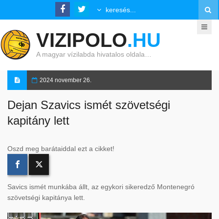
VIZIPOLO
.HU
A magyar vízilabda hivatalos oldala…
2024 november 26.
Dejan Szavics ismét szövetségi
kapitány lett
Oszd meg barátaiddal ezt a cikket!
Savics ismét munkába állt, az egykori sikeredző Montenegró
szövetségi kapitánya lett.