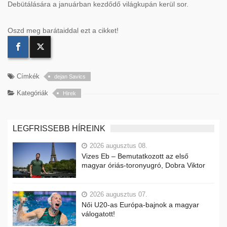
Debütálására a januárban kezdődő világkupán kerül sor.
Oszd meg barátaiddal ezt a cikket!
Címkék
dejan Savics
Kategóriák
Hirek
LEGFRISSEBB HÍREINK
2026 augusztus 08.
Vizes Eb – Bemutatkozott az első
magyar óriás-toronyugró, Dobra Viktor
2026 augusztus 07.
Női U20-as Európa-bajnok a magyar
válogatott!