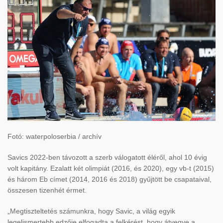
Fotó: waterpoloserbia / archív
Savics 2022-ben távozott a szerb válogatott éléről, ahol 10 évig
volt kapitány. Ezalatt két olimpiát (2016, és 2020), egy vb-t (2015)
és három Eb címet (2014, 2016 és 2018) gyűjtött be csapataival,
összesen tizenhét érmet.
„Megtiszteltetés számunkra, hogy Savic, a világ egyik
legelismertebb edzője elfogadta a felkérést, hogy átvegye a