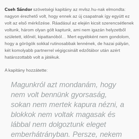
Cseh Sándor
szövetségi kapitány az mvlsz.hu-nak elmondta:
nagyon érezhető volt, hogy ennek az új csapatnak így együtt ez
volt az első mérkőzése. Ráadásul az elején kicsit szerencsétlenek
voltunk, három olyan gólt kaptunk, ami nem igazán helyzetből
született, időnél, kipattanóból… Mert egyébként nem gondolom,
hogy a görögök sokkal rutinosabbak lennének, de hazai pályán,
két komolyabb partnerrel végigcsinált edzőtábor után azért
határozottabb volt a játékuk.
A kapitány hozzátette:
Magunkról azt mondanám, hogy
nem volt bennünk gyorsaság,
sokan nem mertek kapura nézni, a
blokkok nem voltak magasak és
lábbal nem dolgoztunk eleget
emberhátrányban. Persze, nekem