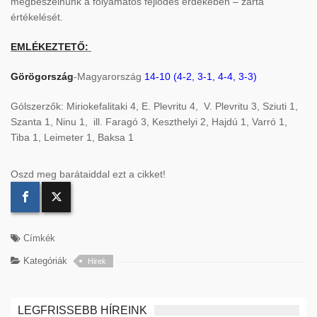
megbeszélnünk a folyamatos fejlődés érdekében – zárta
értékelését.
EMLÉKEZTETŐ:
Görögország
-Magyarország
14-10 (4-2, 3-1, 4-4, 3-3)
Gólszerzők: Miriokefalitaki 4, E. Plevritu 4, V. Plevritu 3, Sziuti 1,
Szanta 1, Ninu 1, ill. Faragó 3, Keszthelyi 2, Hajdú 1, Varró 1,
Tiba 1, Leimeter 1, Baksa 1
Oszd meg barátaiddal ezt a cikket!
Címkék
Kategóriák
Hirek
LEGFRISSEBB HÍREINK