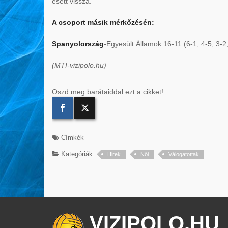
esett vissza.
A csoport másik mérkőzésén:
Spanyolország
-Egyesült Államok 16-11 (6-1, 4-5, 3-2,
(MTI-vizipolo.hu)
Oszd meg barátaiddal ezt a cikket!
Címkék
Kategóriák
Hirek
Női
Válogatottak
VIZIPOLO.HU