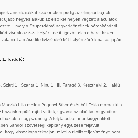
nok amerikaiakkal, csütörtökön pedig az olimpiai bajnok
t újabb négyes alakul: az első két helyen végzett alakulatok
helyezést – mely a Szuperdöntő negyeddöntőinek párosításánál
rt vívnak az 5-8. helyért, de itt igazán éles a harc, hiszen
, valamint a második divízió első két helyén záró kínai és japán
 1. forduló:
)
 3, Sziuti 1, Szanta 1, Ninu 1, ill. Faragó 3, Keszthelyi 2, Hajdú
s Maczkó Lilla mellett Pogonyi Bíbor és Aubéli Tekla maradt ki a
A hazaiak repülő rajtot vettek, ugyanis az első két negyedben
elhúztak a nagyszünetig. A folytatásban már kiegyenlített
seh Sándor szövetségi kapitány együttese feljavult
a, hogy visszakapaszkodjon, mivel a rivális teljesítménye nem