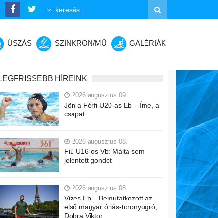
ÚSZÁS
SZINKRON/MŰ
GALÉRIÁK
LEGFRISSEBB HÍREINK
2026 augusztus 09.
Jön a Férfi U20-as Eb – Íme, a
csapat
2026 augusztus 08.
Fiú U16-os Vb: Málta sem
jelentett gondot
2026 augusztus 08.
Vizes Eb – Bemutatkozott az
első magyar óriás-toronyugró,
Dobra Viktor