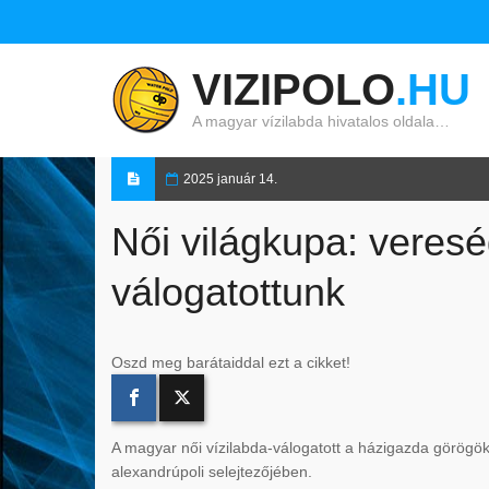
VIZIPOLO
.HU
A magyar vízilabda hivatalos oldala…
2025 január 14.
Női világkupa: veresé
válogatottunk
Oszd meg barátaiddal ezt a cikket!
A magyar női vízilabda-válogatott a házigazda görögök
alexandrúpoli selejtezőjében.