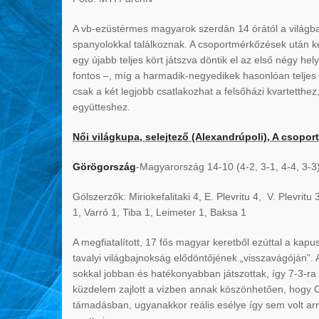
A vb-ezüstérmes magyarok szerdán 14 órától a világbaj
spanyolokkal találkoznak. A csoportmérkőzések után ké
egy újabb teljes kört játszva döntik el az első négy 
fontos –, míg a harmadik-negyedikek hasonlóan teljes kö
csak a két legjobb csatlakozhat a felsőházi kvartetthez
együtteshez.
Női világkupa, selejtező (Alexandrúpoli), A csoport,
Görögország
-Magyarország 14-10 (4-2, 3-1, 4-4, 3-3
Gólszerzők: Miriokefalitaki 4, E. Plevritu 4, V. Plevritu
1, Varró 1, Tiba 1, Leimeter 1, Baksa 1
A megfiatalított, 17 fős magyar keretből ezúttal a kapu
tavalyi világbajnokság elődöntőjének „visszavágóján”. 
sokkal jobban és hatékonyabban játszottak, így 7-3-ra 
küzdelem zajlott a vízben annak köszönhetően, hogy C
támadásban, ugyanakkor reális esélye így sem volt arr