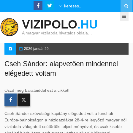
VIZIPOLO
.HU
A magyar vízilabda hivatalos oldala…
2026 január 29.
Cseh Sándor: alapvetően mindennel
elégedett voltam
Oszd meg barátaiddal ezt a cikket!
Cseh Sándor szövetségi kapitány elégedett volt a funchali
Európa-bajnokságon a házigazdákat 28-4-re legyőző magyar női
vízilabda-válogatott csütörtöki teljesítményével, és csak kisebb