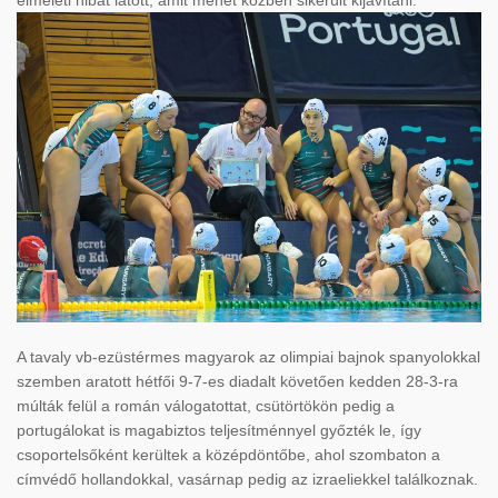
elméleti hibát látott, amit menet közben sikerült kijavítani.
A tavaly vb-ezüstérmes magyarok az olimpiai bajnok spanyolokkal
szemben aratott hétfői 9-7-es diadalt követően kedden 28-3-ra
múlták felül a román válogatottat, csütörtökön pedig a
portugálokat is magabiztos teljesítménnyel győzték le, így
csoportelsőként kerültek a középdöntőbe, ahol szombaton a
címvédő hollandokkal, vasárnap pedig az izraeliekkel találkoznak.