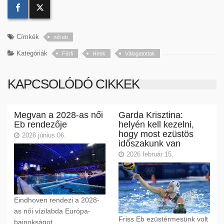
Címkék
női eb
Kategóriák
Férfi
Hirek
Válogatottak
KAPCSOLÓDÓ CIKKEK
Megvan a 2028-as női
Garda Krisztina:
Eb rendezője
helyén kell kezelni,
hogy most ezüstös
2026 június 06.
időszakunk van
2026 február 15.
Eindhoven rendezi a 2028-
as női vízilabda Európa-
Friss Eb ezüstérmesünk volt
bajnokságot.