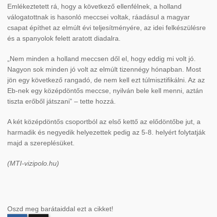
Emlékeztetett rá, hogy a következő ellenfélnek, a holland
válogatottnak is hasonló meccsei voltak, ráadásul a magyar
csapat építhet az elmúlt évi teljesítményére, az idei felkészülésre
és a spanyolok felett aratott diadalra.
„Nem minden a holland meccsen dől el, hogy eddig mi volt jó.
Nagyon sok minden jó volt az elmúlt tizennégy hónapban. Most
jön egy következő rangadó, de nem kell ezt túlmisztifikálni. Az az
Eb-nek egy középdöntős meccse, nyilván bele kell menni, aztán
tiszta erőből játszani” – tette hozzá.
A két középdöntős csoportból az első kettő az elődöntőbe jut, a
harmadik és negyedik helyezettek pedig az 5-8. helyért folytatják
majd a szereplésüket.
(MTI-vizipolo.hu)
Oszd meg barátaiddal ezt a cikket!