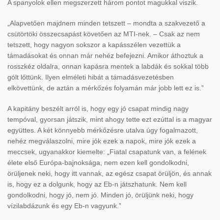
A spanyolok ellen megszerzett három pontot magukkal viszik.
„Alapvetően majdnem minden tetszett – mondta a szakvezető a
csütörtöki összecsapást követően az MTI-nek. – Csak az nem
tetszett, hogy nagyon sokszor a kapásszélen vezettük a
támadásokat és onnan már nehéz befejezni. Amikor áthoztuk a
rosszkéz oldalra, onnan kapásra mentek a labdák és sokkal több
gólt lőttünk. Ilyen elméleti hibát a támadásvezetésben
elkövettünk, de aztán a mérkőzés folyamán már jobb lett ez is.”
A kapitány beszélt arról is, hogy egy jó csapat mindig nagy
tempóval, gyorsan játszik, mint ahogy tette ezt ezúttal is a magyar
együttes. A két könnyebb mérkőzésre utalva úgy fogalmazott,
nehéz megválaszolni, mire jók ezek a napok, mire jók ezek a
meccsek, ugyanakkor kiemelte: „Fiatal csapatunk van, a felének
élete első Európa-bajnoksága, nem ezen kell gondolkodni,
örüljenek neki, hogy itt vannak, az egész csapat örüljön, és annak
is, hogy ez a dolgunk, hogy az Eb-n játszhatunk. Nem kell
gondolkodni, hogy jó, nem jó. Minden jó, örüljünk neki, hogy
vízilabdázunk és egy Eb-n vagyunk.”