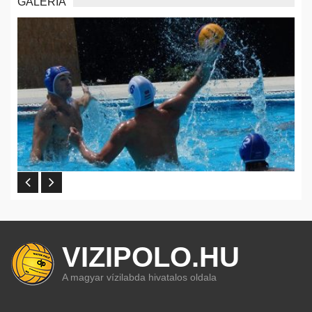
GALÉRIA
VIZIPOLO.HU
A magyar vízilabda hivatalos oldala