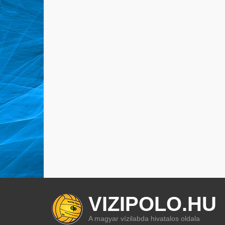
VIZIPOLO.HU
A magyar vízilabda hivatalos oldala