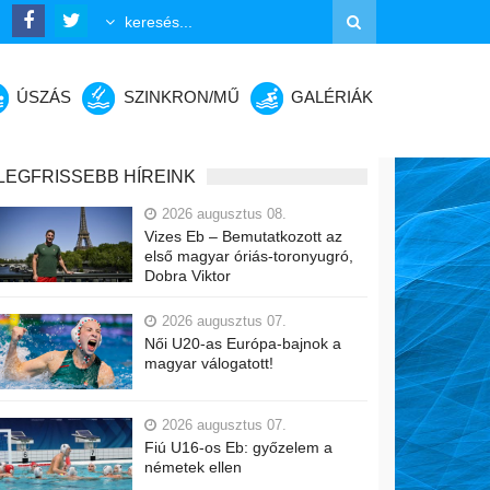
ÚSZÁS
SZINKRON/MŰ
GALÉRIÁK
LEGFRISSEBB HÍREINK
2026 augusztus 08.
Vizes Eb – Bemutatkozott az
első magyar óriás-toronyugró,
Dobra Viktor
2026 augusztus 07.
Női U20-as Európa-bajnok a
magyar válogatott!
2026 augusztus 07.
Fiú U16-os Eb: győzelem a
németek ellen