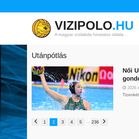
VIZIPOLO
.HU
A magyar vízilabda hivatalos oldala…
Utánpótlás
Női U
gond
2026 
Tizenkét
…
1
2
3
4
5
236