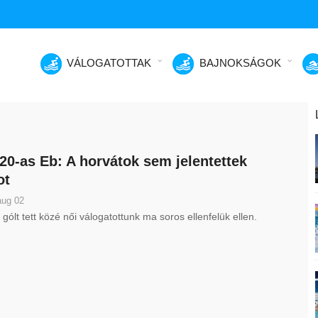
VÁLOGATOTTAK
BAJNOKSÁGOK
20-as Eb: A horvátok sem jelentettek
ot
aug 02
 gólt tett közé női válogatottunk ma soros ellenfelük ellen.