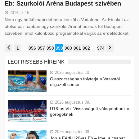
Eb: Szurkolói Aréna Budapest szívében
2014 júl 16
Nem egy hétköznapi dobásra készül a Vodafone. Az Eb alatt az
utolsó pár napban egy szurkolói Arénát húznak fel Budapest
szívében, ahol különböző programokkal várják az érdeklődöket.
…
…
1
956
957
958
959
960
961
962
974
LEGFRISSEBB HÍREINK
2026 augusztus 10.
Olaszországban folytatja a Vasastól
eligazolt center
2026 augusztus 09.
U16-os Vb: Visszavágott válogatottunk a
görögöknek
2026 augusztus 09.
Jön a Férfi U20-as Eb – Íme, a csapat