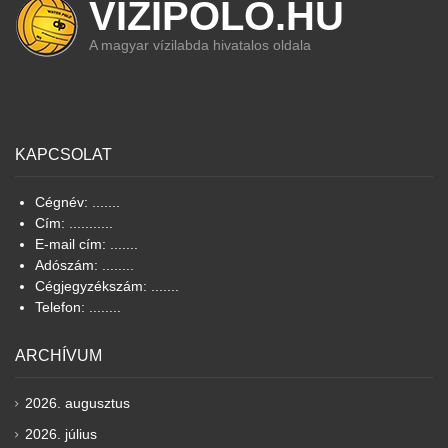
VIZIPOLO.HU
A magyar vízilabda hivatalos oldala
KAPCSOLAT
Cégnév: .......
Cím: ...........
E-mail cím: .......
Adószám: ........
Cégjegyzékszám: .......
Telefon: ........
ARCHÍVUM
2026. augusztus
2026. július