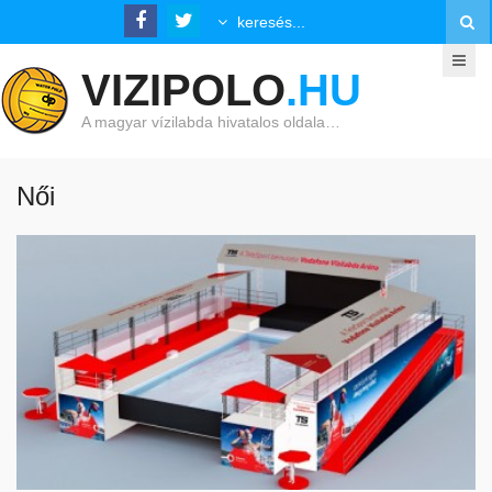
VIZIPOLO
.HU
A magyar vízilabda hivatalos oldala…
Női