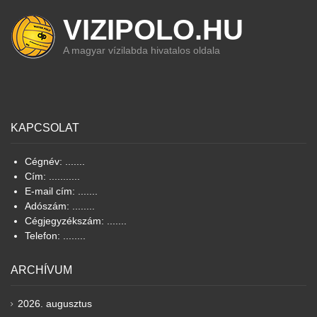
VIZIPOLO.HU
A magyar vízilabda hivatalos oldala
KAPCSOLAT
Cégnév: .......
Cím: ...........
E-mail cím: .......
Adószám: ........
Cégjegyzékszám: .......
Telefon: ........
ARCHÍVUM
2026. augusztus