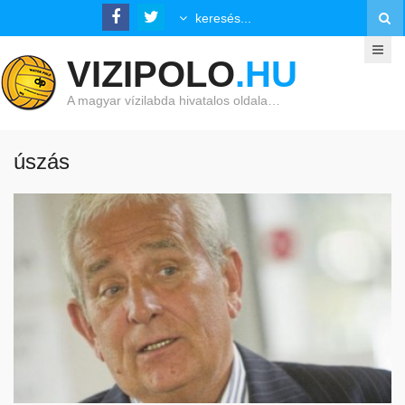
VIZIPOLO
.HU
A magyar vízilabda hivatalos oldala…
úszás