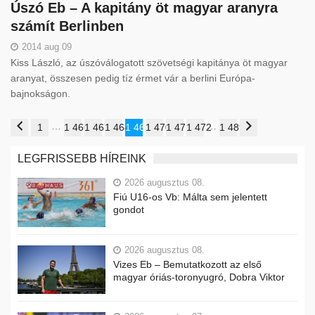
Úszó Eb – A kapitány öt magyar aranyra
számít Berlinben
2014 aug 09
Kiss László, az úszóválogatott szövetségi kapitánya öt magyar
aranyat, összesen pedig tíz érmet vár a berlini Európa-
bajnokságon.
…
…
1
1 466
1 467
1 468
1 469
1 470
1 471
1 472
1 489
LEGFRISSEBB HÍREINK
2026 augusztus 08.
Fiú U16-os Vb: Málta sem jelentett
gondot
2026 augusztus 08.
Vizes Eb – Bemutatkozott az első
magyar óriás-toronyugró, Dobra Viktor