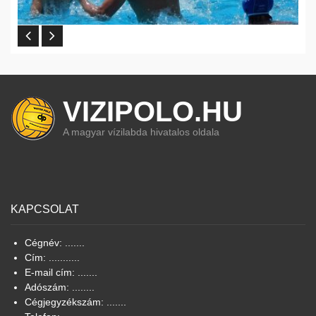
VIZIPOLO.HU
A magyar vízilabda hivatalos oldala
KAPCSOLAT
Cégnév: .......
Cím: ...........
E-mail cím: .......
Adószám: ........
Cégjegyzékszám: .......