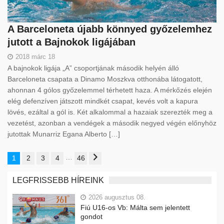
A Barceloneta újabb könnyed győzelemhez
jutott a Bajnokok ligájában
2018 márc 18
A bajnokok ligája „A” csoportjának második helyén álló
Barceloneta csapata a Dinamo Moszkva otthonába látogatott,
ahonnan 4 gólos győzelemmel térhetett haza. A mérkőzés elején
elég defenzíven játszott mindkét csapat, kevés volt a kapura
lövés, ezáltal a gól is. Két alkalommal a hazaiak szerezték meg a
vezetést, azonban a vendégek a második negyed végén előnyhöz
jutottak Munarriz Egana Alberto […]
…
1
2
3
4
46
LEGFRISSEBB HÍREINK
2026 augusztus 08.
Fiú U16-os Vb: Málta sem jelentett
gondot