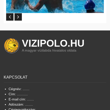
VIZIPOLO.HU
A magyar vízilabda hivatalos oldala
KAPCSOLAT
Cégnév: .......
Cím: ...........
E-mail cím: .......
Adószám: ........
Cégjegyzékszám: .......