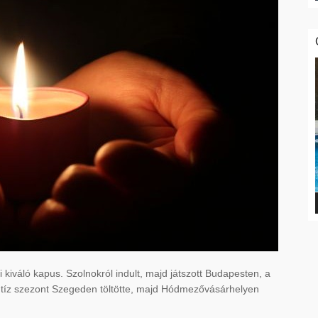
 kiváló kapus. Szolnokról indult, majd játszott Budapesten, a
 tíz szezont Szegeden töltötte, majd Hódmezővásárhelyen