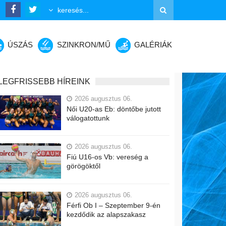
ÚSZÁS
SZINKRON/MŰ
GALÉRIÁK
LEGFRISSEBB HÍREINK
2026 augusztus 06.
Női U20-as Eb: döntőbe jutott
válogatottunk
2026 augusztus 06.
Fiú U16-os Vb: vereség a
görögöktől
2026 augusztus 06.
Férfi Ob I – Szeptember 9-én
kezdődik az alapszakasz