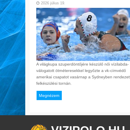
2026 július 19.
A világkupa szuperdöntőjére készülő női vízilabda-
válogatott ötméteresekkel legyőzte a vk-címvédő
amerikai csapatot vasárnap a Sydneyben rendezet
felkészülési tornán.
Megnézem