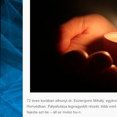
72 éves korában elhunyt dr. Esztergomi Mihály, egykori
Honvédban. Pályafutása legnagyobb részét, több mint
fejezte azt be – áll az mvlsz.hu-n.