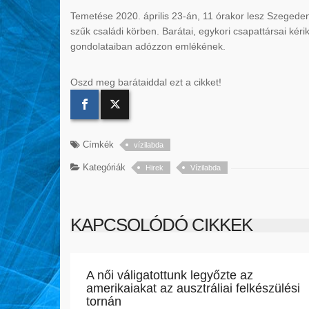
Temetése 2020. április 23-án, 11 órakor lesz Szegeden,
szűk családi körben. Barátai, egykori csapattársai kéri
gondolataiban adózzon emlékének.
Oszd meg barátaiddal ezt a cikket!
Címkék
vízilabda
Kategóriák
Hirek
Vízilabda
KAPCSOLÓDÓ CIKKEK
A női váligatottunk legyőzte az
amerikaiakat az ausztráliai felkészülési
tornán