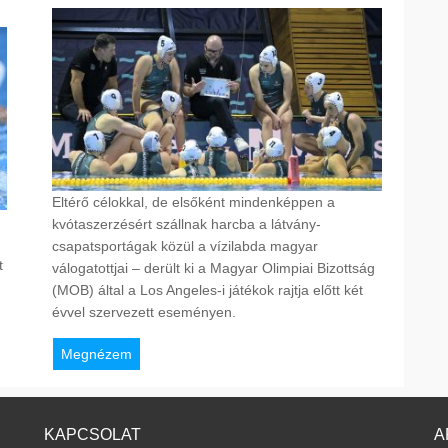
Eltérő célokkal, de elsőként mindenképpen a
kvótaszerzésért szállnak harcba a látvány-
csapatsportágak közül a vízilabda magyar
t
válogatottjai – derült ki a Magyar Olimpiai Bizottság
(MOB) által a Los Angeles-i játékok rajtja előtt két
évvel szervezett eseményen.
Megnézem
KAPCSOLAT
A