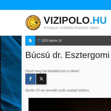
VIZIPOLO
.HU
A magyar vízilabda hivatalos oldala…
2020 április 16.
Búcsú dr. Esztergomi 
Oszd meg barátaiddal ezt a cikket!
Április 23-án temetik szűk családi körben.