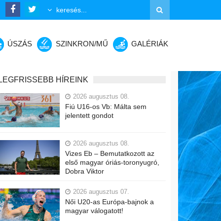
ÚSZÁS
SZINKRON/MŰ
GALÉRIÁK
LEGFRISSEBB HÍREINK
2026 augusztus 08.
Fiú U16-os Vb: Málta sem
jelentett gondot
2026 augusztus 08.
Vizes Eb – Bemutatkozott az
első magyar óriás-toronyugró,
Dobra Viktor
2026 augusztus 07.
Női U20-as Európa-bajnok a
magyar válogatott!