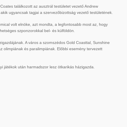
oates találkozott az ausztrál testületet vezető Andrew
l, akik ugyancsak tagjai a szervezőbizottság vezető testületének.
mical volt elnöke, azt mondta, a legfontosabb most az, hogy
ehetséges szponzorokkal bel- és külföldön.
házigazdájának. A város a szomszédos Gold Coasttal, Sunshine
az olimpiának és paralimpiának. Előbbi esemény tervezett
yi játékok után harmadszor lesz ötkarikás házigazda.