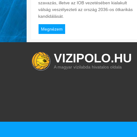
szavazás, illetve az IOB vezetésében kialakult
válság veszélyezteti az ország 2036-os ötkarikás
kandidálását.
Megnézem
VIZIPOLO.HU
A magyar vízilabda hivatalos oldala