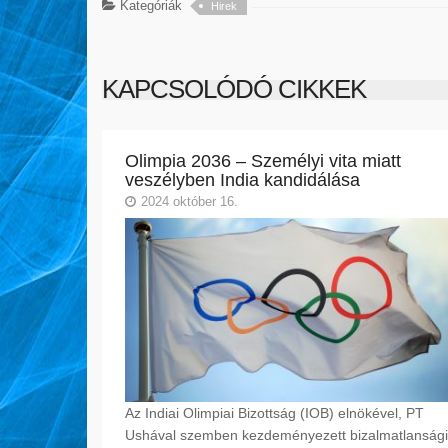
Kategóriák
Hirek
KAPCSOLÓDÓ CIKKEK
Olimpia 2036 – Személyi vita miatt
veszélyben India kandidálása
2024 október 16.
Az Indiai Olimpiai Bizottság (IOB) elnökével, PT
Ushával szemben kezdeményezett bizalmatlansági