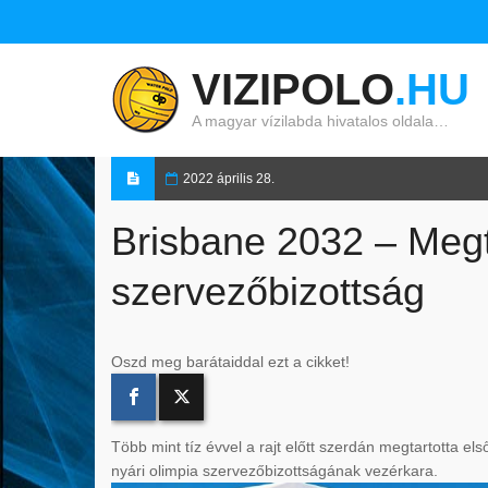
VIZIPOLO
.HU
A magyar vízilabda hivatalos oldala…
2022 április 28.
Brisbane 2032 – Megta
szervezőbizottság
Oszd meg barátaiddal ezt a cikket!
Több mint tíz évvel a rajt előtt szerdán megtartotta el
nyári olimpia szervezőbizottságának vezérkara.