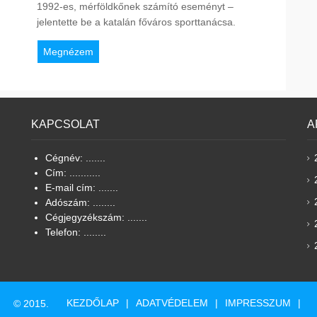
1992-es, mérföldkőnek számító eseményt –
jelentette be a katalán főváros sporttanácsa.
Megnézem
KAPCSOLAT
A
Cégnév: .......
Cím: ...........
E-mail cím: .......
Adószám: ........
Cégjegyzékszám: .......
Telefon: ........
KEZDŐLAP
ADATVÉDELEM
IMPRESSZUM
© 2015.