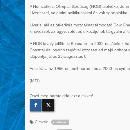
A Nemzetközi Olimpiai Bizottság (NOB) alelnöke, John C
Liverisszel, valamint politikusokkal és volt sportolókka
Liveris, aki az ötkarikás mozgalmat támogató Dow Che
kinevezzék az ügyvezetőt és elkezdjenek tárgyalni a l
A NOB tavaly jelölte ki Brisbane-t a 2032-es játékok 
Coasttal és Ipswich régióval közösen ad majd otthont 
időpontja július 23-augusztus 8.
Ausztrália az 1956-os melbourne-i és a 2000-es sydne
(MTI)
Oszd meg barátaiddal ezt a cikket!
Címkék
olimpia