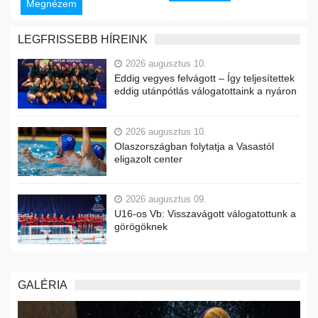
Megnézem
LEGFRISSEBB HÍREINK
2026 augusztus 10.
Eddig vegyes felvágott – Így teljesítettek
eddig utánpótlás válogatottaink a nyáron
2026 augusztus 10.
Olaszországban folytatja a Vasastól
eligazolt center
2026 augusztus 09.
U16-os Vb: Visszavágott válogatottunk a
görögöknek
GALÉRIA