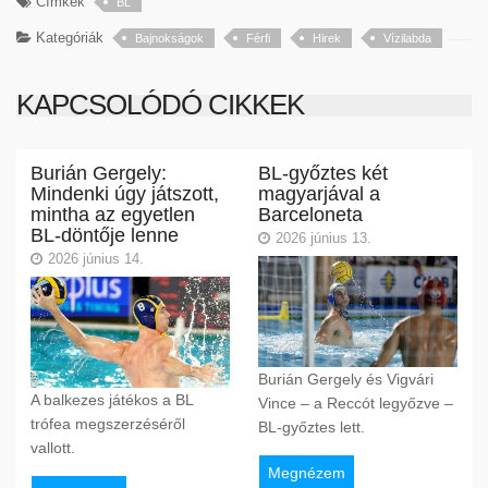
Címkék
BL
Kategóriák
Bajnokságok
Férfi
Hirek
Vízilabda
KAPCSOLÓDÓ CIKKEK
Burián Gergely:
BL-győztes két
Mindenki úgy játszott,
magyarjával a
mintha az egyetlen
Barceloneta
BL-döntője lenne
2026 június 13.
2026 június 14.
Burián Gergely és Vigvári
A balkezes játékos a BL
Vince – a Reccót legyőzve –
trófea megszerzéséről
BL-győztes lett.
vallott.
Megnézem