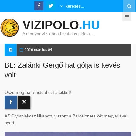
VIZIPOLO
.HU
A magyar vízilabda hivatalos oldala…
2026 március 04.
BL: Zalánki Gergő hat gólja is kevés
volt
Oszd meg barátaiddal ezt a cikket!
AZ Olympiakosz kikapott, viszont a Barceloneta két magyarjával
nyert.