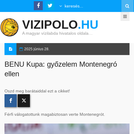
VIZIPOLO
.HU
A magyar vízilabda hivatalos oldala…
2025 június 28.
BENU Kupa: győzelem Montenegró
ellen
Oszd meg barátaiddal ezt a cikket!
Férfi válogatottunk magabiztosan verte Montenegrót.