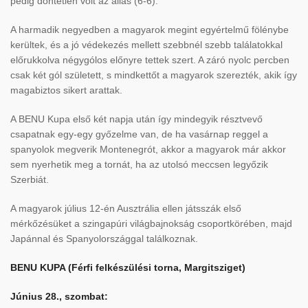
pedig döntetlen volt az állás (6-6).
A harmadik negyedben a magyarok megint egyértelmű fölénybe
kerültek, és a jó védekezés mellett szebbnél szebb találatokkal
előrukkolva négygólos előnyre tettek szert. A záró nyolc percben
csak két gól született, s mindkettőt a magyarok szerezték, akik így
magabiztos sikert arattak.
A BENU Kupa első két napja után így mindegyik résztvevő
csapatnak egy-egy győzelme van, de ha vasárnap reggel a
spanyolok megverik Montenegrót, akkor a magyarok már akkor
sem nyerhetik meg a tornát, ha az utolsó meccsen legyőzik
Szerbiát.
A magyarok július 12-én Ausztrália ellen játsszák első
mérkőzésüket a szingapúri világbajnokság csoportkörében, majd
Japánnal és Spanyolországgal találkoznak.
BENU KUPA (Férfi felkészülési torna, Margitsziget)
Június 28., szombat: