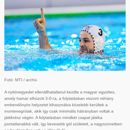
Fotó: MTI / archív
A nyitónegyedet ellenállhatatlanul kezdte a magyar együttes,
amely hamar elhúzott 3-0-ra, a folytatásban viszont néhány
emberelőnyös helyzetet kihasználva közelebb kerültek a
montenegróiak, akik így csak minimális hátrányban voltak a
játékrész végén. A folytatásban mindkét csapat játéka
pontatlanabbá vált, így kevesebb gól született, a nagyszünetben