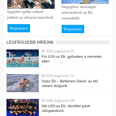
Négygólos vereséget
Egyetlen góllal voltunk
szenvedtünk az Eb
jobbak az olimpiai bajnoknál.
címvédőtől.
Megnézem
Megnézem
LEGFRISSEBB HÍREINK
2026 augusztus 07.
Fiú U16-os Eb: győzelem a németek
ellen
2026 augusztus 07.
Vizes Eb – Betlehem Dávid: az idő
nekem dolgozik
2026 augusztus 06.
Női U20-as Eb: döntőbe jutott
válogatottunk