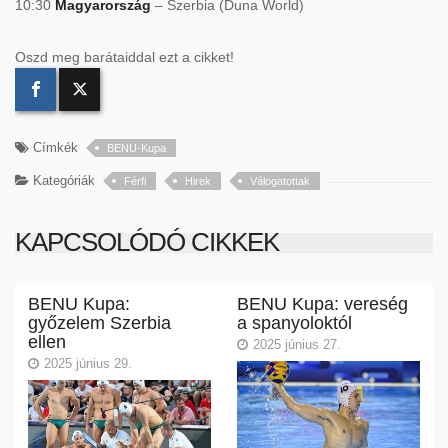
10:30
Magyarország
– Szerbia (Duna World)
Oszd meg barátaiddal ezt a cikket!
Címkék
BENU-Kupa
Kategóriák
Férfi
Hirek
Válogatottak
KAPCSOLÓDÓ CIKKEK
BENU Kupa:
BENU Kupa: vereség
győzelem Szerbia
a spanyoloktól
ellen
2025 június 27.
2025 június 29.