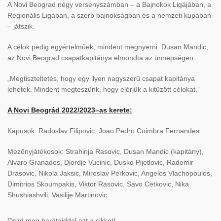
A Novi Beograd négy versenyszámban – a Bajnokok Ligájában, a
Regionális Ligában, a szerb bajnokságban és a nemzeti kupában
– játszik.
A célok pedig egyértelműek, mindent megnyerni. Dusan Mandic,
az Novi Beograd csapatkapitánya elmondta az ünnepségen:
„Megtiszteltetés, hogy egy ilyen nagyszerű csapat kapitánya
lehetek. Mindent megteszünk, hogy elérjük a kitűzött célokat.”
A Novi Beográd 2022/2023–as kerete:
Kapusok: Radoslav Filipovic, Joao Pedro Coimbra Fernandes
Mezőnyjátékosok: Strahinja Rasovic, Dusan Mandic (kapitány),
Alvaro Granados, Djordje Vucinic, Dusko Pijetlovic, Radomir
Drasovic, Nikola Jaksic, Miroslav Perkovic, Angelos Vlachopoulos,
Dimitrios Skoumpakis, Viktor Rasovic, Savo Cetkovic, Nika
Shushiashvili, Vasilije Martinovic
Oszd meg barátaiddal ezt a cikket!