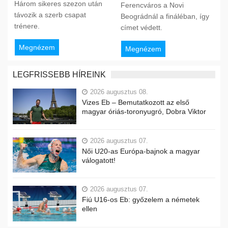
Három sikeres szezon után
Ferencváros a Novi
távozik a szerb csapat
Beográdnál a fináléban, így
trénere.
címet védett.
Megnézem
Megnézem
LEGFRISSEBB HÍREINK
2026 augusztus 08.
Vizes Eb – Bemutatkozott az első
magyar óriás-toronyugró, Dobra Viktor
2026 augusztus 07.
Női U20-as Európa-bajnok a magyar
válogatott!
2026 augusztus 07.
Fiú U16-os Eb: győzelem a németek
ellen