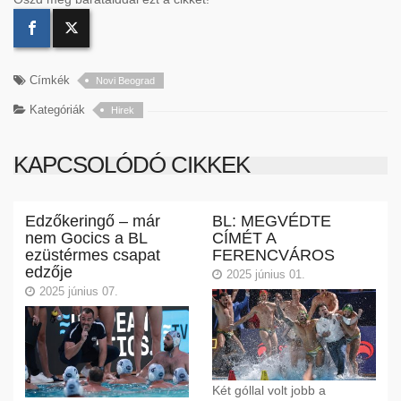
Címkék
Novi Beograd
Kategóriák
Hirek
KAPCSOLÓDÓ CIKKEK
Edzőkeringő – már
BL: MEGVÉDTE
nem Gocics a BL
CÍMÉT A
ezüstérmes csapat
FERENCVÁROS
edzője
2025 június 01.
2025 június 07.
Két góllal volt jobb a