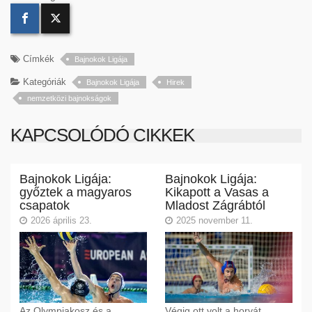
Címkék
Bajnokok Ligája
Kategóriák
Bajnokok Ligája
Hirek
nemzetközi bajnokságok
KAPCSOLÓDÓ CIKKEK
Bajnokok Ligája:
Bajnokok Ligája:
győztek a magyaros
Kikapott a Vasas a
csapatok
Mladost Zágrábtól
2026 április 23.
2025 november 11.
Az Olympiakosz és a
Végig ott volt a horvát