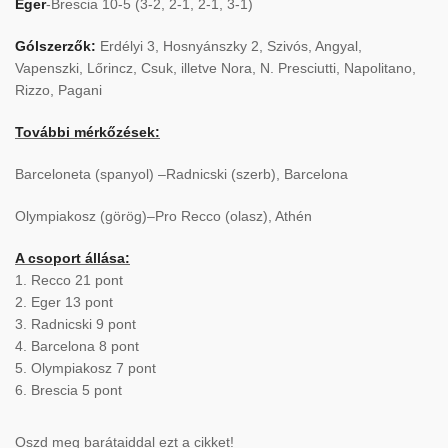
Eger
-Brescia 10-5 (3-2, 2-1, 2-1, 3-1)
Gólszerzők:
Erdélyi 3, Hosnyánszky 2, Szivós, Angyal,
Vapenszki, Lőrincz, Csuk, illetve Nora, N. Presciutti, Napolitano,
Rizzo, Pagani
További mérkőzések:
Barceloneta (spanyol) –Radnicski (szerb), Barcelona
Olympiakosz (görög)–Pro Recco (olasz), Athén
A csoport állása:
1. Recco 21 pont
2. Eger 13 pont
3. Radnicski 9 pont
4. Barcelona 8 pont
5. Olympiakosz 7 pont
6. Brescia 5 pont
Oszd meg barátaiddal ezt a cikket!