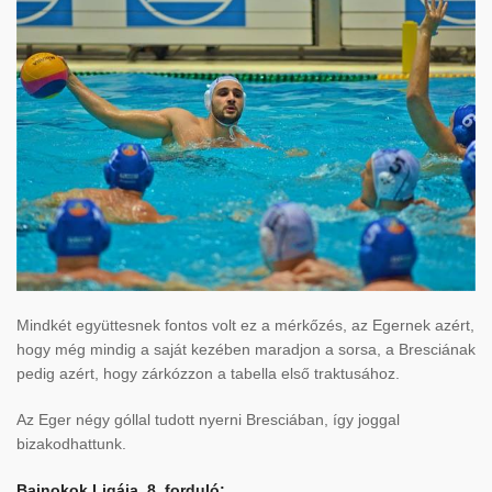
Mindkét együttesnek fontos volt ez a mérkőzés, az Egernek azért,
hogy még mindig a saját kezében maradjon a sorsa, a Bresciának
pedig azért, hogy zárkózzon a tabella első traktusához.
Az Eger négy góllal tudott nyerni Bresciában, így joggal
bizakodhattunk.
Bajnokok Ligája, 8. forduló: