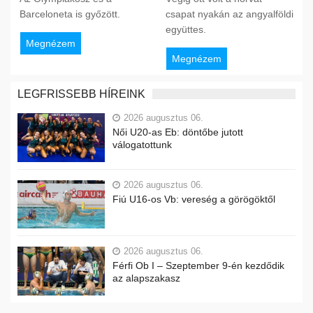
Barceloneta is győzött.
csapat nyakán az angyalföldi
együttes.
Megnézem
Megnézem
LEGFRISSEBB HÍREINK
2026 augusztus 06.
Női U20-as Eb: döntőbe jutott
válogatottunk
2026 augusztus 06.
Fiú U16-os Vb: vereség a görögöktől
2026 augusztus 06.
Férfi Ob I – Szeptember 9-én kezdődik
az alapszakasz