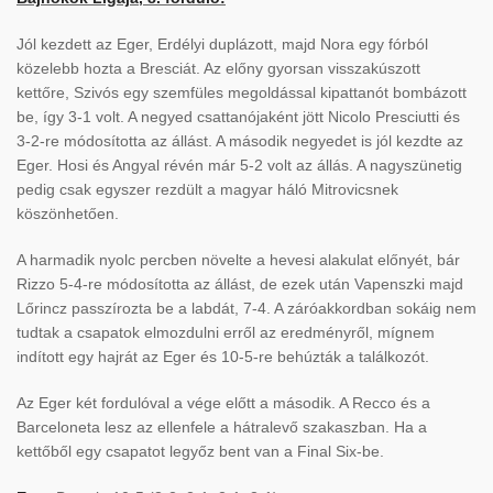
Jól kezdett az Eger, Erdélyi duplázott, majd Nora egy fórból
közelebb hozta a Bresciát. Az előny gyorsan visszakúszott
kettőre, Szivós egy szemfüles megoldással kipattanót bombázott
be, így 3-1 volt. A negyed csattanójaként jött Nicolo Presciutti és
3-2-re módosította az állást. A második negyedet is jól kezdte az
Eger. Hosi és Angyal révén már 5-2 volt az állás. A nagyszünetig
pedig csak egyszer rezdült a magyar háló Mitrovicsnek
köszönhetően.
A harmadik nyolc percben növelte a hevesi alakulat előnyét, bár
Rizzo 5-4-re módosította az állást, de ezek után Vapenszki majd
Lőrincz passzírozta be a labdát, 7-4. A záróakkordban sokáig nem
tudtak a csapatok elmozdulni erről az eredményről, mígnem
indított egy hajrát az Eger és 10-5-re behúzták a találkozót.
Az Eger két fordulóval a vége előtt a második. A Recco és a
Barceloneta lesz az ellenfele a hátralevő szakaszban. Ha a
kettőből egy csapatot legyőz bent van a Final Six-be.