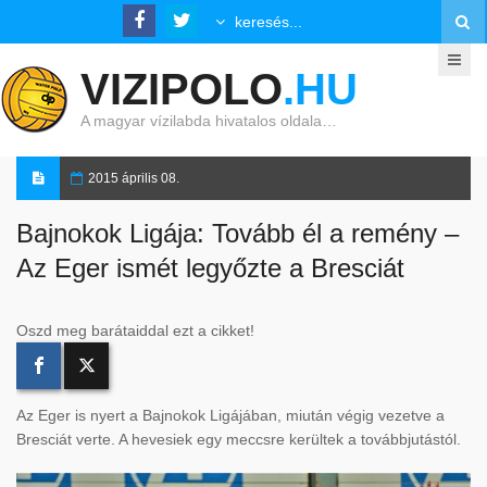
VIZIPOLO
.HU
A magyar vízilabda hivatalos oldala…
2015 április 08.
Bajnokok Ligája: Tovább él a remény –
Az Eger ismét legyőzte a Bresciát
Oszd meg barátaiddal ezt a cikket!
Az Eger is nyert a Bajnokok Ligájában, miután végig vezetve a
Bresciát verte. A hevesiek egy meccsre kerültek a továbbjutástól.