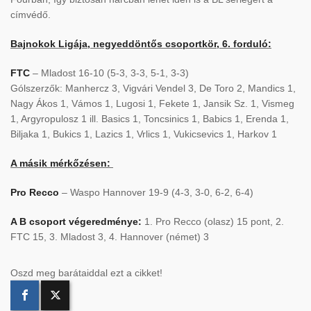
címvédő.
Bajnokok Ligája, negyeddöntős csoportkör, 6. forduló:
FTC
– Mladost 16-10 (5-3, 3-3, 5-1, 3-3)
Gólszerzők: Manhercz 3, Vigvári Vendel 3, De Toro 2, Mandics 1,
Nagy Ákos 1, Vámos 1, Lugosi 1, Fekete 1, Jansik Sz. 1, Vismeg
1, Argyropulosz 1 ill. Basics 1, Toncsinics 1, Babics 1, Erenda 1,
Biljaka 1, Bukics 1, Lazics 1, Vrlics 1, Vukicsevics 1, Harkov 1
A másik mérkőzésen:
Pro Recco
– Waspo Hannover 19-9 (4-3, 3-0, 6-2, 6-4)
A B csoport végeredménye:
1. Pro Recco (olasz) 15 pont, 2.
FTC 15, 3. Mladost 3, 4. Hannover (német) 3
Oszd meg barátaiddal ezt a cikket!