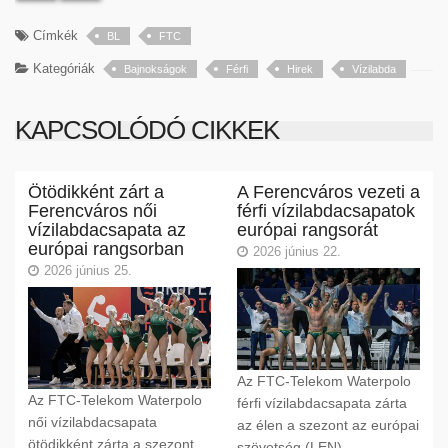
Címkék
BL
FTC
Kategóriák
Bajnokságok
Férfi
Hirek
Vízilabda
KAPCSOLÓDÓ CIKKEK
Ötödikként zárt a
A Ferencváros vezeti a
Ferencváros női
férfi vízilabdacsapatok
vízilabdacsapata az
európai rangsorát
európai rangsorban
2026 június 22.
2026 június 25.
Az FTC-Telekom Waterpolo
Az FTC-Telekom Waterpolo
férfi vízilabdacsapata zárta
női vízilabdacsapata
az élen a szezont az európai
ötödikként zárta a szezont
szövetség (LEN)