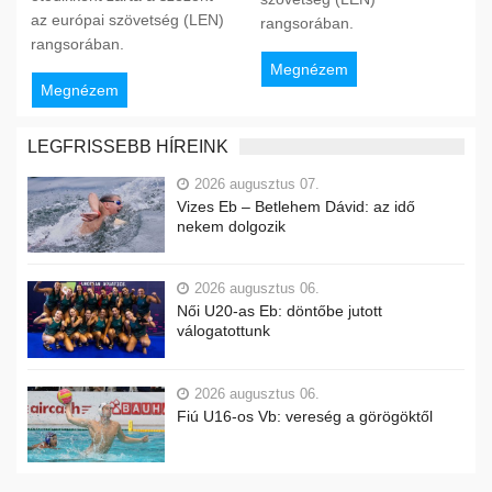
az európai szövetség (LEN)
rangsorában.
rangsorában.
Megnézem
Megnézem
LEGFRISSEBB HÍREINK
2026 augusztus 07.
Vizes Eb – Betlehem Dávid: az idő
nekem dolgozik
2026 augusztus 06.
Női U20-as Eb: döntőbe jutott
válogatottunk
2026 augusztus 06.
Fiú U16-os Vb: vereség a görögöktől