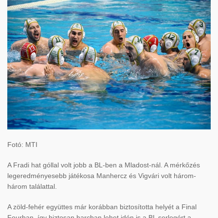
Fotó: MTI
A Fradi hat góllal volt jobb a BL-ben a Mladost-nál. A mérkőzés
legeredményesebb játékosa Manhercz és Vigvári volt három-
három találattal.
A zöld-fehér együttes már korábban biztosította helyét a Final
Fourban, így biztosan harcban lehet idén is a BL serlegért a