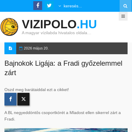
VIZIPOLO
.HU
A magyar vízilabda hivatalos oldala…
2026 május 20.
Bajnokok Ligája: a Fradi győzelemmel
zárt
Oszd meg barátaiddal ezt a cikket!
A BL negyeddöntős csoportkörét a Mladost ellen sikerrel zárt a
Fradi.