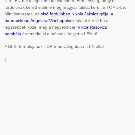
ki a LEN-nél a legszebb találat címet. Érdekesség, hogy öt
fordulónak kellett eltelnie még magyar találat került a TOP 5-be.
Mint ismeretes, az
első fordulóban Nikola Jaksics gólja
,
a
harmadikban Angelosz Vlachopulosz
találat került be a
legszebbek közé, még a negyedikben
Viktor Rasovics
bombája
érdemelte ki a második helyet a LEN-től.
A BL 9. fordulójának TOP 5-ös válogatása LEN által:
c