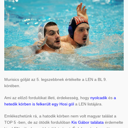
Murisics gólját az 5. legszebbnek értékelte a LEN a BL 9.
körében.
Ami az előző fordulókat illeti, érdekesség, hogy
nyolcadik
és
a
hetedik körben is felkerült egy Hosi gól
a LEN listájára.
Emlékezhetünk rá, a hatodik körben nem volt magyar találat a
TOP 5 -ben, de az ötödik fordulóban
Kis Gábor találata
érdemelte