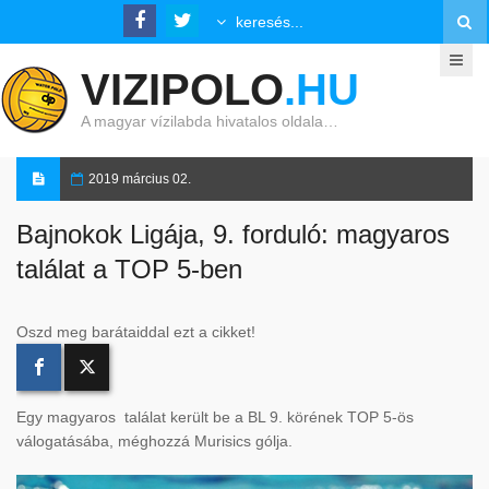
VIZIPOLO
.HU
A magyar vízilabda hivatalos oldala…
2019 március 02.
Bajnokok Ligája, 9. forduló: magyaros
találat a TOP 5-ben
Oszd meg barátaiddal ezt a cikket!
Egy magyaros találat került be a BL 9. körének TOP 5-ös
válogatásába, méghozzá Murisics gólja.