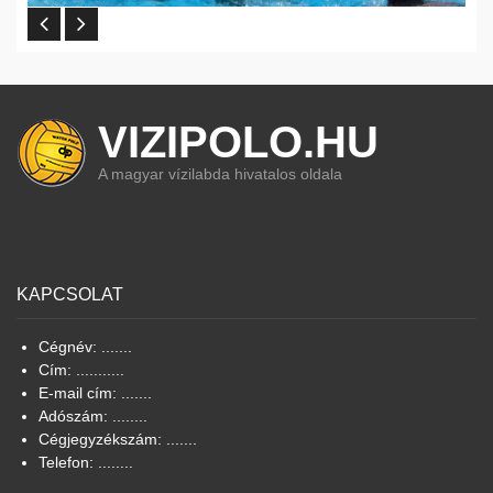
VIZIPOLO.HU
A magyar vízilabda hivatalos oldala
KAPCSOLAT
Cégnév: .......
Cím: ...........
E-mail cím: .......
Adószám: ........
Cégjegyzékszám: .......
Telefon: ........