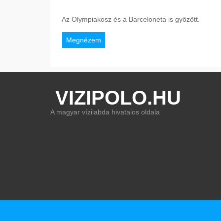
Az Olympiakosz és a Barceloneta is győzött.
Megnézem
VIZIPOLO.HU
A magyar vízilabda hivatalos oldala