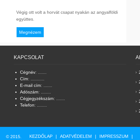
Végig ott volt a horvát csapat nyakán az angyalföldi
együttes.
Megnézem
KAPCSOLAT
A
Cégnév: .......
Cím: ...........
E-mail cím: .......
Adószám: ........
Cégjegyzékszám: .......
Telefon: ........
KEZDŐLAP
ADATVÉDELEM
IMPRESSZUM
© 2015.