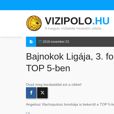
VIZIPOLO
.HU
A magyar vízilabda hivatalos oldala…
2018 november 23.
Bajnokok Ligája, 3. f
TOP 5-ben
Oszd meg barátaiddal ezt a cikket!
Angelosz Vlachopulosz bombája is bekerült a TOP 5-b