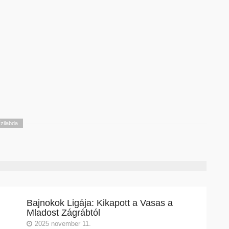
ízilabda
Bajnokok Ligája: Kikapott a Vasas a
Mladost Zágrábtól
2025 november 11.