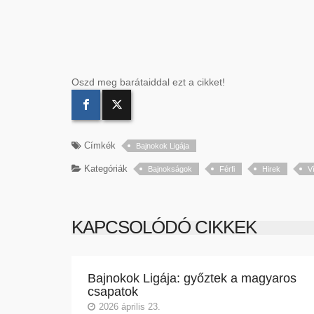
Oszd meg barátaiddal ezt a cikket!
Címkék
Bajnokok Ligája
Kategóriák
Bajnokságok
Férfi
Hirek
V
KAPCSOLÓDÓ CIKKEK
Bajnokok Ligája: győztek a magyaros
csapatok
2026 április 23.