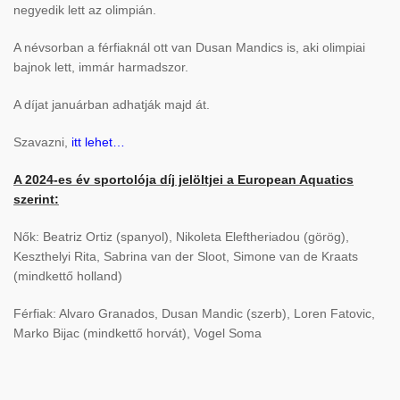
negyedik lett az olimpián.
A névsorban a férfiaknál ott van Dusan Mandics is, aki olimpiai
bajnok lett, immár harmadszor.
A díjat januárban adhatják majd át.
Szavazni,
itt lehet…
A 2024-es év sportolója díj jelöltjei a European Aquatics
szerint:
Nők: Beatriz Ortiz (spanyol), Nikoleta Eleftheriadou (görög),
Keszthelyi Rita, Sabrina van der Sloot, Simone van de Kraats
(mindkettő holland)
Férfiak: Alvaro Granados, Dusan Mandic (szerb), Loren Fatovic,
Marko Bijac (mindkettő horvát), Vogel Soma