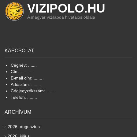
VIZIPOLO.HU
A magyar vízilabda hivatalos oldala
KAPCSOLAT
Cégnév: .......
Cím: ...........
E-mail cím: .......
Adószám: ........
Cégjegyzékszám: .......
Telefon: ........
ARCHÍVUM
2026. augusztus
2026. július