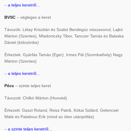
–
a teljes keretről…
BVSC
– végleges a keret
Távozók: Létay Krisztián és Szabó Bendegúz visszavonul, Lajkó
Márton (Szentes), Mladoniczky Tibor, Tanczer Tamás és Balaska
Dániel (kölcsönbe)
Érkeztek: Gyárfás Tamás (Eger), Irmes Pál (Szombathely) Nagy
Márton (Szentes)
–
a teljes keretről…
Pécs
– szinte teljes keret
Távozott: Chilkó Márton (Honvéd)
Érkezett: Gaszt Roland, Reisz Patrik, Kókai Szilárd, Gelencsér
Máté és Palatinus Erik (mind az öten utánpótlás)
–
a szinte teljes keretről…