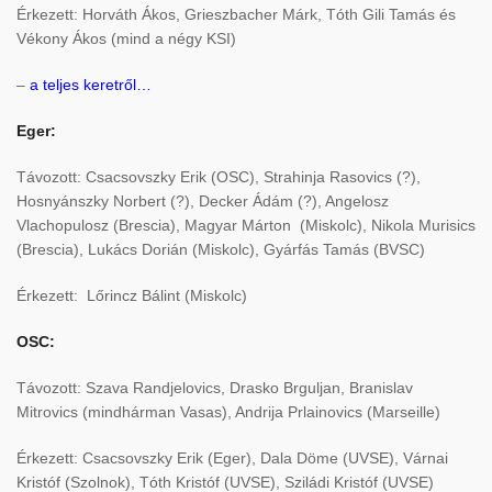
Érkezett: Horváth Ákos, Grieszbacher Márk, Tóth Gili Tamás és
Vékony Ákos (mind a négy KSI)
–
a teljes keretről…
Eger:
Távozott: Csacsovszky Erik (OSC), Strahinja Rasovics (?),
Hosnyánszky Norbert (?), Decker Ádám (?), Angelosz
Vlachopulosz (Brescia), Magyar Márton (Miskolc), Nikola Murisics
(Brescia), Lukács Dorián (Miskolc), Gyárfás Tamás (BVSC)
Érkezett: Lőrincz Bálint (Miskolc)
OSC:
Távozott: Szava Randjelovics, Drasko Brguljan, Branislav
Mitrovics (mindhárman Vasas), Andrija Prlainovics (Marseille)
Érkezett: Csacsovszky Erik (Eger), Dala Döme (UVSE), Várnai
Kristóf (Szolnok), Tóth Kristóf (UVSE), Sziládi Kristóf (UVSE)