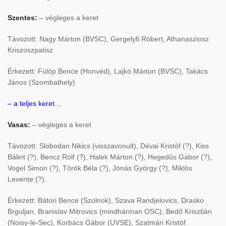
Szentes:
– végleges a keret
Távozott: Nagy Márton (BVSC), Gergelyfi Róbert, Athanasziosz
Kriszoszpatisz
Érkezett: Fülöp Bence (Honvéd), Lajkó Márton (BVSC), Takács
János (Szombathely)
–
a teljes keret…
Vasas:
– végleges a keret
Távozott: Slobodan Nikics (visszavonult), Dévai Kristóf (?), Kiss
Bálint (?), Bencz Rolf (?), Halek Márton (?), Hegedűs Gábor (?),
Vogel Simon (?), Török Béla (?), Jónás György (?), Miklós
Levente (?).
Érkezett: Bátori Bence (Szolnok), Szava Randjelovics, Drasko
Brguljan, Branislav Mitrovics (mindhárman OSC), Bedő Krisztián
(Noisy-le-Sec), Korbács Gábor (UVSE), Szatmári Kristóf