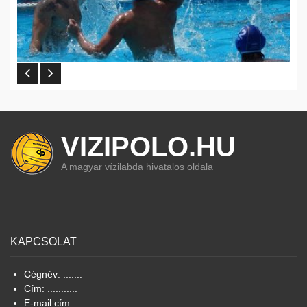
VIZIPOLO.HU
A magyar vízilabda hivatalos oldala
KAPCSOLAT
Cégnév: .......
Cím: ...........
E-mail cím: .......