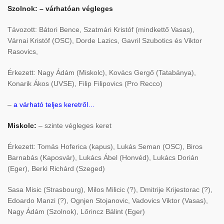
Szolnok: – várhatóan végleges
Távozott: Bátori Bence, Szatmári Kristóf (mindkettő Vasas),
Várnai Kristóf (OSC), Dorde Lazics, Gavril Szubotics és Viktor
Rasovics,
Érkezett: Nagy Ádám (Miskolc), Kovács Gergő (Tatabánya),
Konarik Ákos (UVSE), Filip Filipovics (Pro Recco)
–
a várható teljes keretről…
Miskolc:
– szinte végleges keret
Érkezett: Tomás Hoferica (kapus), Lukás Seman (OSC), Biros
Barnabás (Kaposvár), Lukács Ábel (Honvéd), Lukács Dorián
(Eger), Berki Richárd (Szeged)
Sasa Misic (Strasbourg), Milos Milicic (?), Dmitrije Krijestorac (?),
Edoardo Manzi (?), Ognjen Stojanovic, Vadovics Viktor (Vasas),
Nagy Ádám (Szolnok), Lőrincz Bálint (Eger)