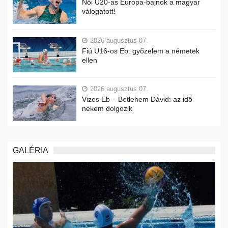
Női U20-as Európa-bajnok a magyar
válogatott!
2026 augusztus 07.
Fiú U16-os Eb: győzelem a németek
ellen
2026 augusztus 07.
Vizes Eb – Betlehem Dávid: az idő
nekem dolgozik
GALÉRIA