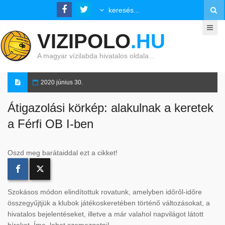
VIZIPOLO
.HU
A magyar vízilabda hivatalos oldala…
2020 június 30.
Átigazolási körkép: alakulnak a keretek
a Férfi OB I-ben
Oszd meg barátaiddal ezt a cikket!
Szokásos módon elindítottuk rovatunk, amelyben időről-időre
összegyűjtjük a klubok játékoskeretében történő változásokat, a
hivatalos bejelentéseket, illetve a már valahol napvilágot látott