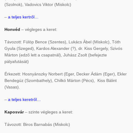
(Szolnok), Vadovics Viktor (Miskolc)
–
a teljes kertről…
Honvéd
– végleges a keret:
Távozott: Fülöp Bence (Szentes), Lukács Ábel (Miskolc), Tóth
Gyula (Szeged), Kardos Alexander (?), dr. Kiss Gergely, Szivós
Márton (edző lett a csapatnál), Juhász Zsolt (befejezte
pályafutását)
Érkezett: Hosnyánszky Norbert (Eger, Decker Ádám (Eger), Ekler
Bendegúz (Szombathely), Chilkó Márton (Pécs), Kiss Bálint
(Vasas).
–
a teljes keretről…
Kaposvár
– szinte végleges a keret:
Távozott: Biros Barnabás (Miskolc)