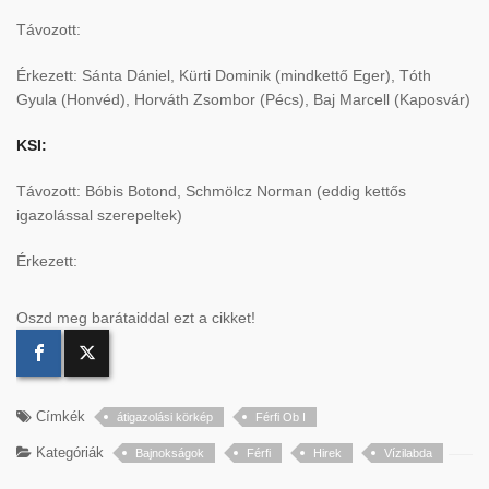
Távozott:
Érkezett: Sánta Dániel, Kürti Dominik (mindkettő Eger), Tóth
Gyula (Honvéd), Horváth Zsombor (Pécs), Baj Marcell (Kaposvár)
KSI:
Távozott: Bóbis Botond, Schmölcz Norman (eddig kettős
igazolással szerepeltek)
Érkezett:
Oszd meg barátaiddal ezt a cikket!
Címkék
átigazolási körkép
Férfi Ob I
Kategóriák
Bajnokságok
Férfi
Hirek
Vízilabda