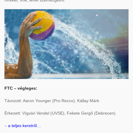
híreket. Íme, lehet szemezgetni!
FTC – végleges:
Távozott: Aaron Younger (Pro Recco), Kállay Márk
Érkezett: Vígvári Vendel (UVSE), Fekete Gergő (Debrecen)
–
a teljes keretről…