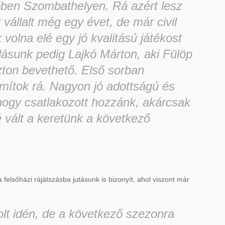
dőben Szombathelyen. Rá azért lesz
vállalt még egy évet, de már civil
 volna elé egy jó kvalitású játékost
lásunk pedig Lajkó Márton, aki Fülöp
ton bevethető. Első sorban
mítok rá. Nagyon jó adottságú és
 hogy csatlakozott hozzánk, akárcsak
é vált a keretünk a következő
elsőházi rájátszásba jutásunk is bizonyít, ahol viszont már
lt idén, de a következő szezonra