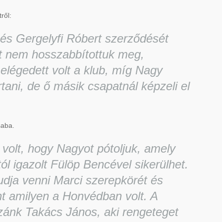
ről:
 és Gergelyfi Róbert szerződését
t nem hosszabbítottuk meg,
elégedett volt a klub, míg Nagy
tani, de ő másik csapatnál képzeli el
saba.
 volt, hogy Nagyot pótoljuk, amely
 igazolt Fülöp Bencével sikerülhet.
dja venni Marci szerepkörét és
t amilyen a Honvédban volt. A
zzánk Takács János, aki rengeteget