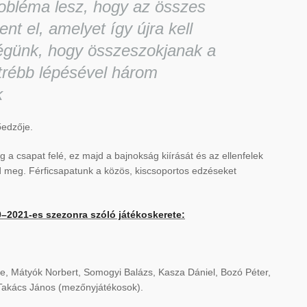
obléma lesz, hogy az összes
nt el, amelyet így újra kell
ségünk, hogy összeszokjanak a
átrébb lépésével három
k
őedzője.
a csapat felé, ez majd a bajnokság kiírását és az ellenfelek
 meg. Férficsapatunk a közös, kiscsoportos edzéseket
0–2021-es szezonra szóló játékoskerete:
nce, Mátyók Norbert, Somogyi Balázs, Kasza Dániel, Bozó Péter,
 Takács János (mezőnyjátékosok).