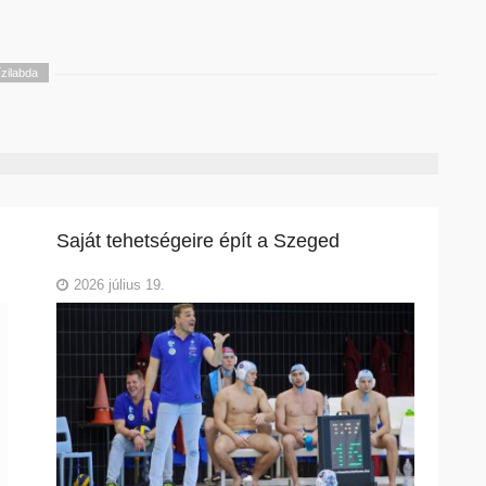
ízilabda
Saját tehetségeire épít a Szeged
2026 július 19.