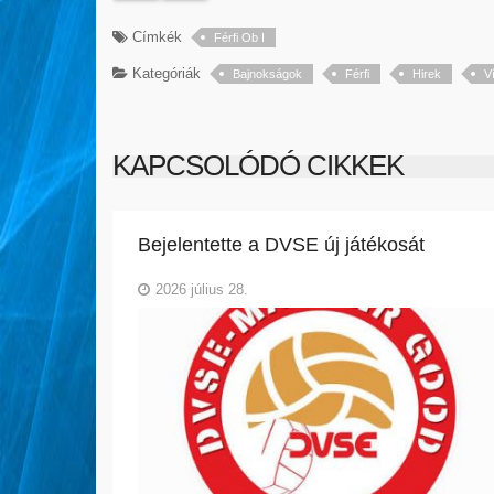
Címkék
Férfi Ob I
Kategóriák
Bajnokságok
Férfi
Hirek
V
KAPCSOLÓDÓ CIKKEK
Bejelentette a DVSE új játékosát
2026 július 28.