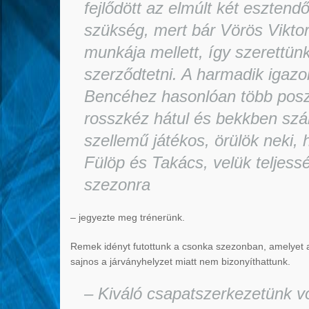
fejlődött az elmúlt két eszten
szükség, mert bár Vörös Viktor 
munkája mellett, így szerettünk
szerződtetni. A harmadik igazo
Bencéhez hasonlóan több posz
rosszkéz hátul és bekkben szá
szellemű játékos, örülök neki,
Fülöp és Takács, velük teljess
szezonra
– jegyezte meg trénerünk.
Remek idényt futottunk a csonka szezonban, amelyet a f
sajnos a járványhelyzet miatt nem bizonyíthattunk.
– Kiváló csapatszerkezetünk vo