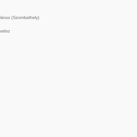
János (Szombathely)
patisz