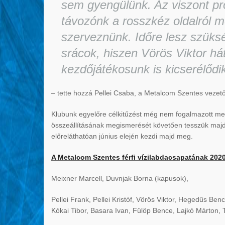
sem gyengülünk. Az viszont pr
távozónk a rosszkéz oldalról me
szerveznünk. Időre lesz szük
srácok, hiszen Vörös Viktor h
kezdőjátékosunk is kicserélődi
– tette hozzá Pellei Csaba, a Metalcom Szentes vezet
Klubunk egyelőre célkitűzést még nem fogalmazott meg 
összeállításának megismerését követően tesszük majd
előreláthatóan június elején kezdi majd meg.
A Metalcom Szentes férfi vízilabdacsapatának 202
Meixner Marcell, Duvnjak Borna (kapusok),
Pellei Frank, Pellei Kristóf, Vörös Viktor, Hegedűs Be
Kókai Tibor, Basara Ivan, Fülöp Bence, Lajkó Márton,