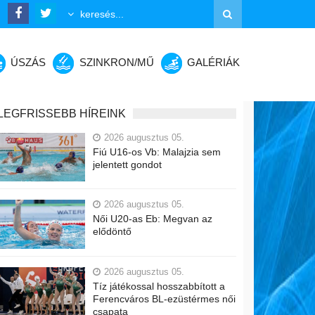
ÚSZÁS
SZINKRON/MŰ
GALÉRIÁK
LEGFRISSEBB HÍREINK
2026 augusztus 05.
Fiú U16-os Vb: Malajzia sem
jelentett gondot
2026 augusztus 05.
Női U20-as Eb: Megvan az
elődöntő
2026 augusztus 05.
Tíz játékossal hosszabbított a
Ferencváros BL-ezüstérmes női
csapata