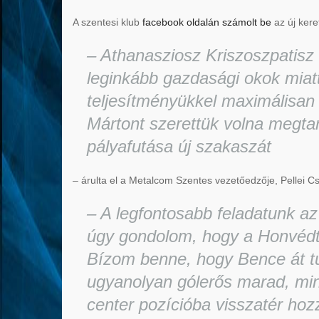
A szentesi klub
facebook oldalán számolt be
az új keret
– Athanasziosz Kriszoszpatisz
leginkább gazdasági okok miat
teljesítményükkel maximálisan 
Mártont szerettük volna megtar
pályafutása új szakaszát
– árulta el a Metalcom Szentes vezetőedzője, Pellei C
– A legfontosabb feladatunk az
úgy gondolom, hogy a Honvédtól
Bízom benne, hogy Bence át tu
ugyanolyan gólerős marad, min
center pozícióba visszatér ho