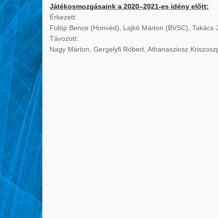
Játékosmozgásaink a 2020–2021-es idény előtt:
Érkezett:
Fülöp Bence (Honvéd), Lajkó Márton (BVSC), Takács 
Távozott:
Nagy Márton, Gergelyfi Róbert, Athanasziosz Kriszosz