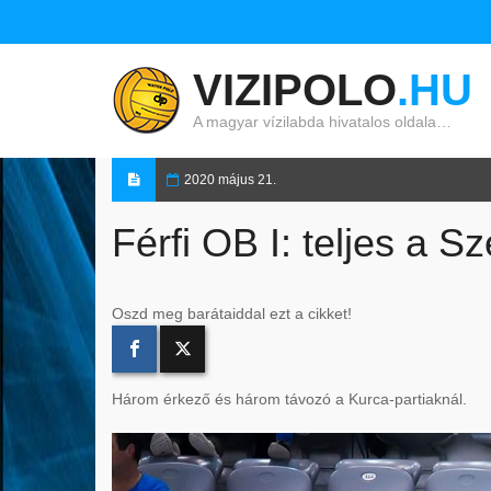
VIZIPOLO
.HU
A magyar vízilabda hivatalos oldala…
2020 május 21.
Férfi OB I: teljes a S
Oszd meg barátaiddal ezt a cikket!
Három érkező és három távozó a Kurca-partiaknál.