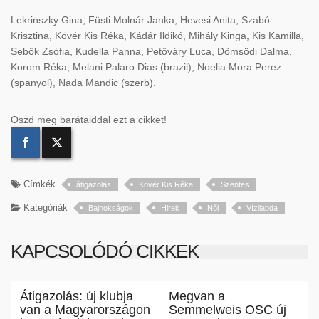
Lekrinszky Gina, Füsti Molnár Janka, Hevesi Anita, Szabó
Krisztina, Kövér Kis Réka, Kádár Ildikó, Mihály Kinga, Kis Kamilla,
Sebők Zsófia, Kudella Panna, Petőváry Luca, Dömsödi Dalma,
Korom Réka, Melani Palaro Dias (brazil), Noelia Mora Perez
(spanyol), Nada Mandic (szerb).
Oszd meg barátaiddal ezt a cikket!
Címkék
átigazolás
Kövér Kis Réka
Szentes
Kategóriák
Bajnokságok
Hirek
Női
Vízilabda
KAPCSOLÓDÓ CIKKEK
Átigazolás: új klubja
Megvan a
van a Magyarországon
Semmelweis OSC új