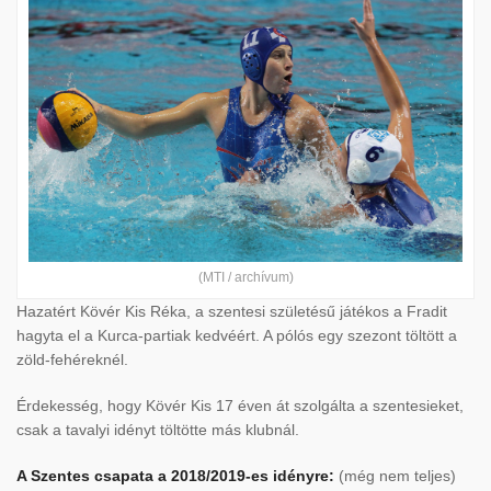
(MTI / archívum)
Hazatért Kövér Kis Réka, a szentesi születésű játékos a Fradit
hagyta el a Kurca-partiak kedvéért. A pólós egy szezont töltött a
zöld-fehéreknél.
Érdekesség, hogy Kövér Kis 17 éven át szolgálta a szentesieket,
csak a tavalyi idényt töltötte más klubnál.
A Szentes csapata a 2018/2019-es idényre:
(még nem teljes)