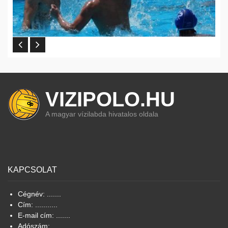
VIZIPOLO.HU
A magyar vízilabda hivatalos oldala
KAPCSOLAT
Cégnév: .......
Cím: ...........
E-mail cím: .......
Adószám: ........