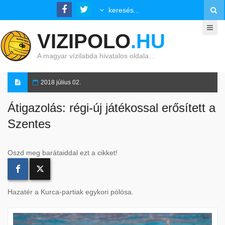
VIZIPOLO
.HU
A magyar vízilabda hivatalos oldala…
2018 július 02.
Átigazolás: régi-új játékossal erősített a
Szentes
Oszd meg barátaiddal ezt a cikket!
Hazatér a Kurca-partiak egykori pólósa.