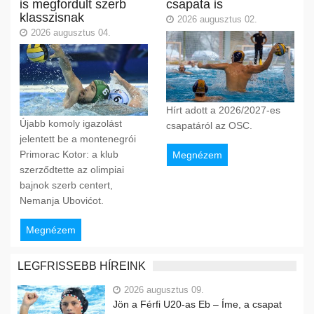
is megfordult szerb
csapata is
klasszisnak
2026 augusztus 02.
2026 augusztus 04.
Hírt adott a 2026/2027-es
Újabb komoly igazolást
csapatáról az OSC.
jelentett be a montenegrói
Primorac Kotor: a klub
Megnézem
szerződtette az olimpiai
bajnok szerb centert,
Nemanja Ubovićot.
Megnézem
LEGFRISSEBB HÍREINK
2026 augusztus 09.
Jön a Férfi U20-as Eb – Íme, a csapat