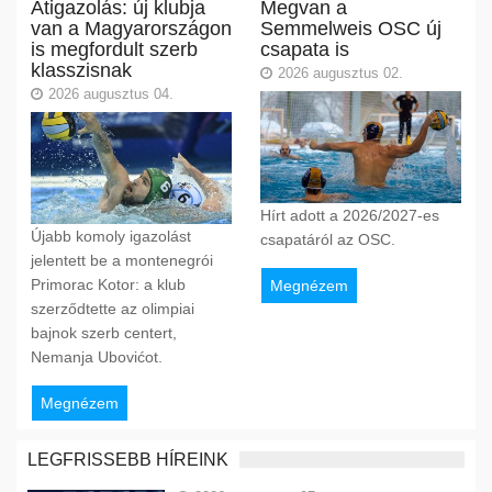
Átigazolás: új klubja
Megvan a
van a Magyarországon
Semmelweis OSC új
is megfordult szerb
csapata is
klasszisnak
2026 augusztus 02.
2026 augusztus 04.
Hírt adott a 2026/2027-es
Újabb komoly igazolást
csapatáról az OSC.
jelentett be a montenegrói
Primorac Kotor: a klub
Megnézem
szerződtette az olimpiai
bajnok szerb centert,
Nemanja Ubovićot.
Megnézem
LEGFRISSEBB HÍREINK