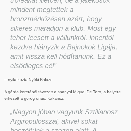
trófeákat illetően, de a játékosok
mindent megtettek a
bronzmérkőzésen azért, hogy
sikeres maradjon a klub. Most egy
teher leesett a vállunkról, innentől
kezdve hiányzik a Bajnokok Ligája,
amit vissza kell hódítanunk. Ez a
elsődleges cél”
– nyilatkozta Nyéki Balázs.
A gárda keretéből távozott a spanyol Miguel De Toro, a helyére
érkezett a görög óriás, Kakarisz:
„Nagyon jóban vagyunk Sztilianosz
Argiropulosszal, akivel sokat
beszéltünk a szezon alatt. A