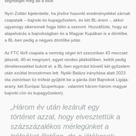
segítséget meg ad a klub.
Nyíri Zoltán kijelentette, ha jövőre hasonló eredményekkel zárnak
csapataik – bajnoki és kupagyőzelem, és két BL-érem -, akkor
ugyanúgy sikeresnek fogja ítélni a szezont. Hozzáfűzte, hogy az
alapelvárás a bajnokságban és a Magyar Kupában is a döntőbe,
a BL-ben pedig a négyes döntőbe jutás.
Az FTC férfi csapata a nemrég véget ért szezonban 43 meccset
játszott, 40-et megnyert, egyet rendes játékidőben, kettőt pedig
ötméteresekkel bukott el, a BL-ben egymást követő két győzelem
után ezúttal bronzérmes lett. Nyéki Balázs irányítása alatt 2023
óta zsinórban tíz trófeát gyűjtött be a gárda (két Bajnokok Ligája-
arany, két Európai Szuperkupa-, valamint három-három magyar
bajnoki cím és kupagyőzelem).
„Három év után lezárult egy
történet azzal, hogy elvesztettük a
százszázalékos mérlegünket a