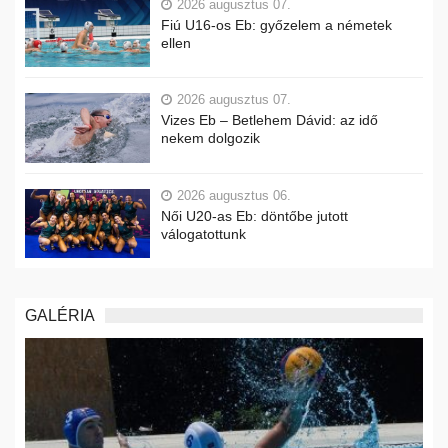
2026 augusztus 07.
Fiú U16-os Eb: győzelem a németek
ellen
2026 augusztus 07.
Vizes Eb – Betlehem Dávid: az idő
nekem dolgozik
2026 augusztus 06.
Női U20-as Eb: döntőbe jutott
válogatottunk
GALÉRIA