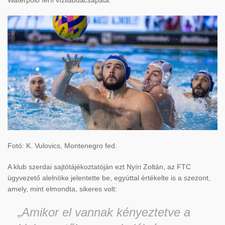
Waterpolo férfi vízilabdacsapata.
Fotó: K. Vulovics, Montenegro fed.
A klub szerdai sajtótájékoztatóján ezt Nyíri Zoltán, az FTC
ügyvezető alelnöke jelentette be, egyúttal értékelte is a szezont,
amely, mint elmondta, sikeres volt:
„Amikor el vannak kényeztetve a