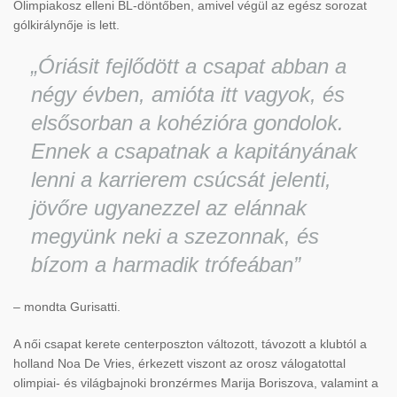
Olimpiakosz elleni BL-döntőben, amivel végül az egész sorozat
gólkirálynője is lett.
„Óriásit fejlődött a csapat abban a
négy évben, amióta itt vagyok, és
elsősorban a kohézióra gondolok.
Ennek a csapatnak a kapitányának
lenni a karrierem csúcsát jelenti,
jövőre ugyanezzel az elánnak
megyünk neki a szezonnak, és
bízom a harmadik trófeában”
– mondta Gurisatti.
A női csapat kerete centerposzton változott, távozott a klubtól a
holland Noa De Vries, érkezett viszont az orosz válogatottal
olimpiai- és világbajnoki bronzérmes Marija Boriszova, valamint a