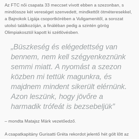
Az FTC női csapata 33 meccset vívott ebben a szezonban, s
mindössze két vereséget szenvedett, mindkettőt ötméteresekkel,
a Bajnokok Ligája csoportkörében a Vuligamenitől, a sorozat
utolsó találkozóján, a fináléban pedig a szintén görög
Olimpiakosztól kapott ki szétlövésben.
„Büszkeség és elégedettség van
bennem, nem kell szégyenkeznünk
semmi miatt. A nyomást a szezon
közben mi tettük magunkra, és
majdnem mindent sikerült elérnünk.
Azon leszünk, hogy jövőre a
harmadik trófeát is bezsebeljük”
– mondta Matajsz Márk vezetőedző.
A csapatkapitány Gurisatti Gréta rekordot jelentő hét gólt lőtt az