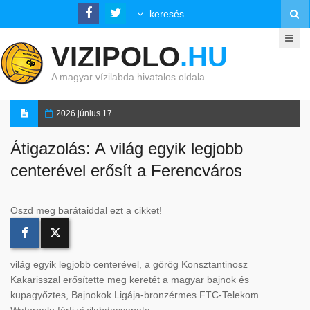
VIZIPOLO
.HU
A magyar vízilabda hivatalos oldala…
2026 június 17.
Átigazolás: A világ egyik legjobb
centerével erősít a Ferencváros
Oszd meg barátaiddal ezt a cikket!
világ egyik legjobb centerével, a görög Konsztantinosz
Kakarisszal erősítette meg keretét a magyar bajnok és
kupagyőztes, Bajnokok Ligája-bronzérmes FTC-Telekom