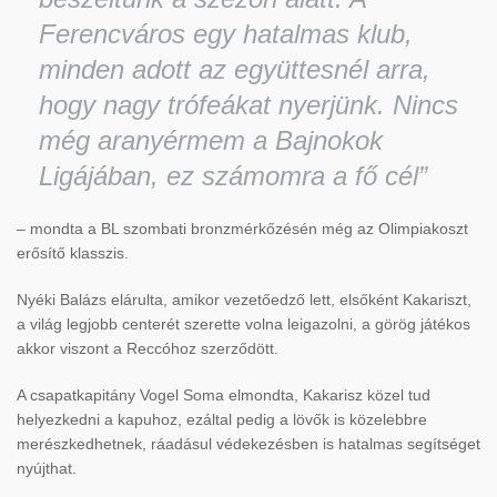
Ferencváros egy hatalmas klub,
minden adott az együttesnél arra,
hogy nagy trófeákat nyerjünk. Nincs
még aranyérmem a Bajnokok
Ligájában, ez számomra a fő cél”
– mondta a BL szombati bronzmérkőzésén még az Olimpiakoszt
erősítő klasszis.
Nyéki Balázs elárulta, amikor vezetőedző lett, elsőként Kakariszt,
a világ legjobb centerét szerette volna leigazolni, a görög játékos
akkor viszont a Reccóhoz szerződött.
A csapatkapitány Vogel Soma elmondta, Kakarisz közel tud
helyezkedni a kapuhoz, ezáltal pedig a lövők is közelebbre
merészkedhetnek, ráadásul védekezésben is hatalmas segítséget
nyújthat.