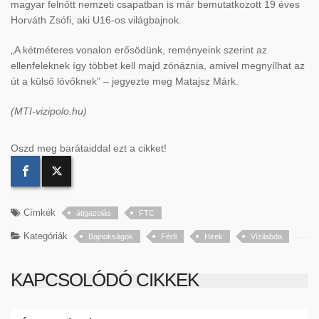
magyar felnőtt nemzeti csapatban is már bemutatkozott 19 éves
Horváth Zsófi, aki U16-os világbajnok.
„A kétméteres vonalon erősödünk, reményeink szerint az
ellenfeleknek így többet kell majd zónáznia, amivel megnyílhat az
út a külső lövőknek” – jegyezte meg Matajsz Márk.
(MTI-vizipolo.hu)
Oszd meg barátaiddal ezt a cikket!
Címkék
átigazolás
FTC
Kategóriák
Bajnokságok
Férfi
Hirek
Vízilabda
KAPCSOLÓDÓ CIKKEK