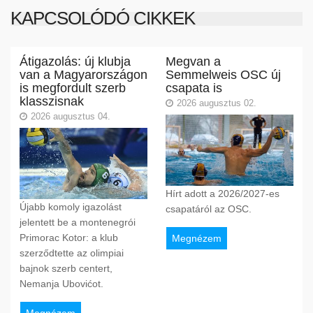
KAPCSOLÓDÓ CIKKEK
Átigazolás: új klubja
Megvan a
van a Magyarországon
Semmelweis OSC új
is megfordult szerb
csapata is
klasszisnak
2026 augusztus 02.
2026 augusztus 04.
Hírt adott a 2026/2027-es
Újabb komoly igazolást
csapatáról az OSC.
jelentett be a montenegrói
Primorac Kotor: a klub
Megnézem
szerződtette az olimpiai
bajnok szerb centert,
Nemanja Ubovićot.