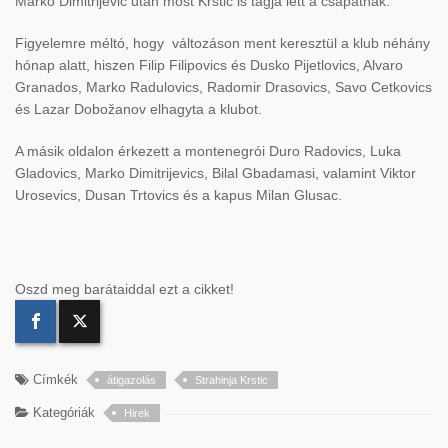
Marko Dimitrijevic után most Krstic is tagja lett a csapatnak.
Figyelemre méltó, hogy változáson ment keresztül a klub néhány
hónap alatt, hiszen Filip Filipovics és Dusko Pijetlovics, Alvaro
Granados, Marko Radulovics, Radomir Drasovics, Savo Cetkovics
és Lazar Dobožanov elhagyta a klubot.
A másik oldalon érkezett a montenegrói Duro Radovics, Luka
Gladovics, Marko Dimitrijevics, Bilal Gbadamasi, valamint Viktor
Urosevics, Dusan Trtovics és a kapus Milan Glusac.
Oszd meg barátaiddal ezt a cikket!
Címkék
átigazolás
Strahinja Krstic
Kategóriák
Hirek