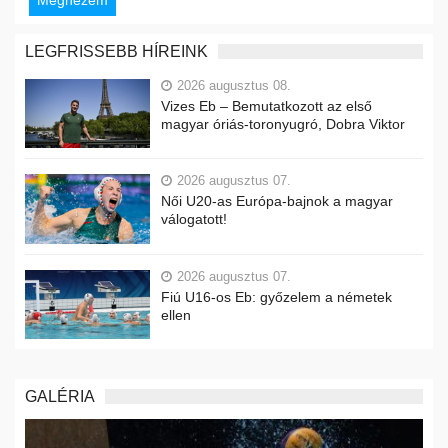
Megnézem
LEGFRISSEBB HÍREINK
2026 augusztus 08.
Vizes Eb – Bemutatkozott az első
magyar óriás-toronyugró, Dobra Viktor
2026 augusztus 07.
Női U20-as Európa-bajnok a magyar
válogatott!
2026 augusztus 07.
Fiú U16-os Eb: győzelem a németek
ellen
GALÉRIA