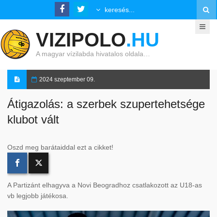
VIZIPOLO
.HU
A magyar vízilabda hivatalos oldala…
2024 szeptember 09.
Átigazolás: a szerbek szupertehetsége
klubot vált
Oszd meg barátaiddal ezt a cikket!
A Partizánt elhagyva a Novi Beogradhoz csatlakozott az U18-as
vb legjobb játékosa.