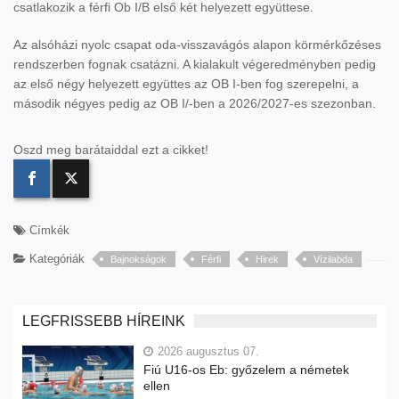
csatlakozik a férfi Ob I/B első két helyezett együttese.
Az alsóházi nyolc csapat oda-visszavágós alapon körmérkőzéses
rendszerben fognak csatázni. A kialakult végeredményben pedig
az első négy helyezett együttes az OB I-ben fog szerepelni, a
második négyes pedig az OB I/-ben a 2026/2027-es szezonban.
Oszd meg barátaiddal ezt a cikket!
Címkék
Kategóriák
Bajnokságok
Férfi
Hirek
Vízilabda
LEGFRISSEBB HÍREINK
2026 augusztus 07.
Fiú U16-os Eb: győzelem a németek
ellen