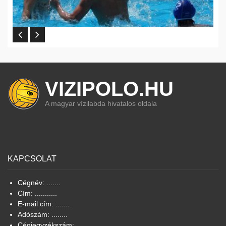
VIZIPOLO.HU
A magyar vízilabda hivatalos oldala
KAPCSOLAT
Cégnév: .......
Cím: ...........
E-mail cím: .......
Adószám: ........
Cégjegyzékszám: .......