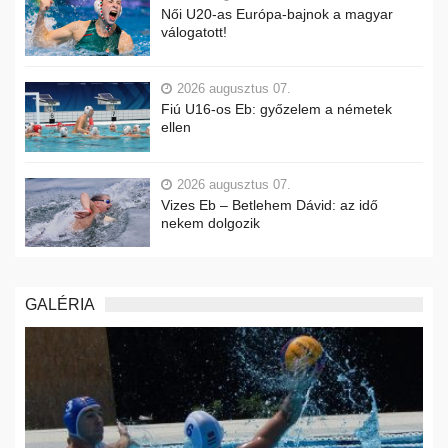
Női U20-as Európa-bajnok a magyar
válogatott!
2026 augusztus 07.
Fiú U16-os Eb: győzelem a németek
ellen
2026 augusztus 07.
Vizes Eb – Betlehem Dávid: az idő
nekem dolgozik
GALÉRIA