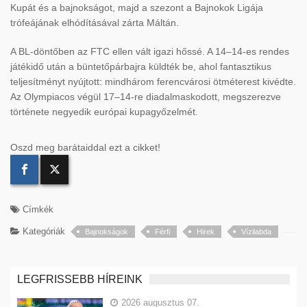
Kupát és a bajnokságot, majd a szezont a Bajnokok Ligája
trófeájának elhódításával zárta Máltán.
A BL-döntőben az FTC ellen vált igazi hőssé. A 14–14-es rendes
játékidő után a büntetőpárbajra küldték be, ahol fantasztikus
teljesítményt nyújtott: mindhárom ferencvárosi ötméterest kivédte.
Az Olympiacos végül 17–14-re diadalmaskodott, megszerezve
története negyedik európai kupagyőzelmét.
Oszd meg barátaiddal ezt a cikket!
Címkék
Kategóriák
Bajnokságok
Férfi
Hirek
Vízilabda
LEGFRISSEBB HÍREINK
2026 augusztus 07.