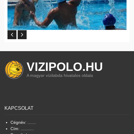
VIZIPOLO.HU
A magyar vízilabda hivatalos oldala
KAPCSOLAT
Cégnév: .......
Cím: ...........