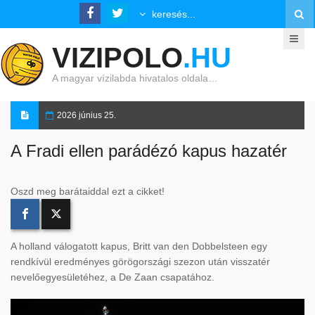
VIZIPOLO
.HU
A magyar vízilabda hivatalos oldala…
2026 június 25.
A Fradi ellen parádézó kapus hazatér
Oszd meg barátaiddal ezt a cikket!
A holland válogatott kapus, Britt van den Dobbelsteen egy
rendkívül eredményes görögországi szezon után visszatér
nevelőegyesületéhez, a De Zaan csapatához.