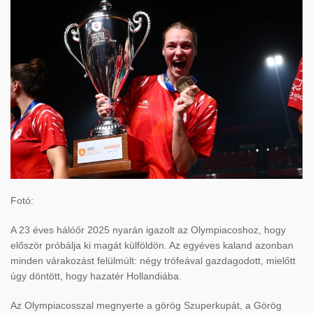
Fotó:
A 23 éves hálóőr 2025 nyarán igazolt az Olympiacoshoz, hogy
először próbálja ki magát külföldön. Az egyéves kaland azonban
minden várakozást felülmúlt: négy trófeával gazdagodott, mielőtt
úgy döntött, hogy hazatér Hollandiába.
Az Olympiacosszal megnyerte a görög Szuperkupát, a Görög