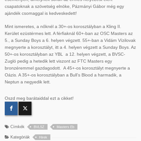
csapatoknak a szövetség elnöke, Pázmányi Gábor még egy
ajándék csomaggal is kedveskedett!
Mint ismeretes, a nőknél a 30+-os korosztályban a Kling II.
Kerület ezüstérmes lett. A férfiaknál 60+-ban az OSC Masters az
5., a Sunday Boys a 6. helyen végzett. 55+-ban a Vidám Vízilovak
megnyerte a korosztályt, itt a 4. helyen végzett a Sunday Boys. Az
50+-os korosztályban az YBL a 12. helyen végzett, a BVSC-
Zugló pedig a hetedik lett viszont az FTC Masters egy
bronzéremmel gazdagodott. A 45+-os korosztályt megnyerte a
Oázis. A 35+-os korosztályban a Bull’s Blood a harmadik, a
Neptun a negyedik lett.
Oszd meg barátaiddal ezt a cikket!
Címkék
BVLSZ
Masters Eb
Kategóriák
Hirek