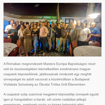
A Rómában megrendezett Masters Európa Bajnokságon részt
vett és összességében kiemelkedően eredményes magyar
csapatok képviselőinek, játékosainak rendezett egy meghitt
ünnepséget és adott vacsorát a közelmúltban a Budapesti
Vízilabda Szövetség az Óbudai Trófea Grill Étteremben.
A csapatok szép számmal megjelent képviselője ünnepelt együtt
igen jó hangulatban a baráti, sőt szinte családias jellegű
eseményen, amelynek során az érmes helyezést elért