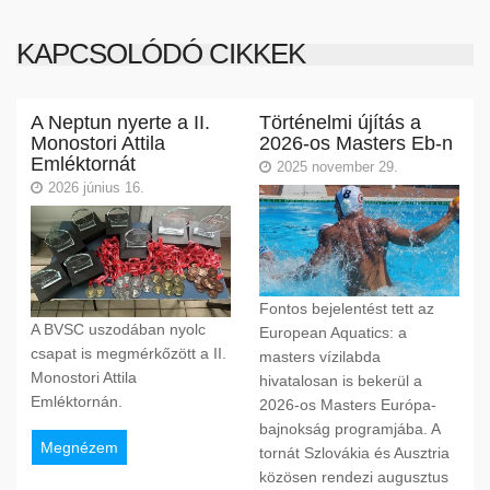
KAPCSOLÓDÓ CIKKEK
A Neptun nyerte a II.
Történelmi újítás a
Monostori Attila
2026-os Masters Eb-n
Emléktornát
2025 november 29.
2026 június 16.
Fontos bejelentést tett az
A BVSC uszodában nyolc
European Aquatics: a
csapat is megmérkőzött a II.
masters vízilabda
Monostori Attila
hivatalosan is bekerül a
Emléktornán.
2026-os Masters Európa-
bajnokság programjába. A
Megnézem
tornát Szlovákia és Ausztria
közösen rendezi augusztus