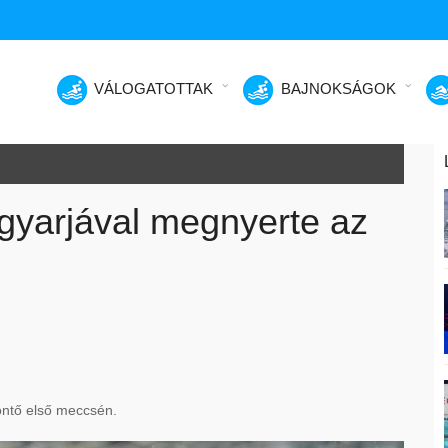
VÁLOGATOTTAK
BAJNOKSÁGOK
gyarjával megnyerte az
öntő első meccsén.