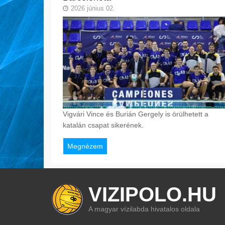
2026 június 02.
Vigvári Vince és Burián Gergely is örülhetett a
katalán csapat sikerének.
Megnézem
VIZIPOLO.HU
A magyar vízilabda hivatalos oldala