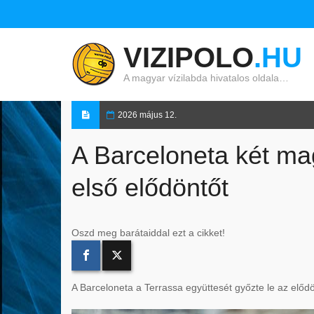
VIZIPOLO
.HU
A magyar vízilabda hivatalos oldala…
2026 május 12.
A Barceloneta két ma
első elődöntőt
Oszd meg barátaiddal ezt a cikket!
A Barceloneta a Terrassa együttesét győzte le az előd