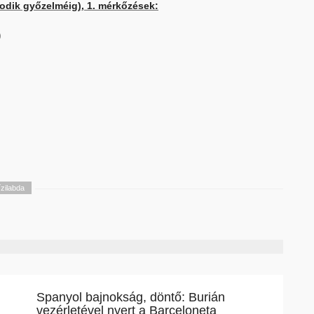
sodik győzelméig), 1. mérkőzések:
)
ízilabda
Spanyol bajnokság, döntő: Burián
vezérletével nyert a Barceloneta