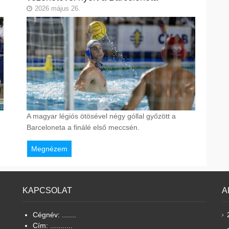
2026 május 26.
A magyar légiós ötösével négy góllal győzött a
Barceloneta a finálé első meccsén.
Megnézem
KAPCSOLAT
A
Cégnév: .......
Cím: ...........