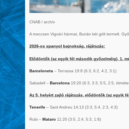
CNAB / archív
A meccsen Vigvári hármat, Burián két gólt termelt. Győ
2026-os spanyol bajnokság, rájátszás:
Elődöntők (az egyik fél második győzelméig), 1. m
Barceloneta
– Terrassa 19:8 (6:3, 6:2, 4:2, 3:1)
Sabadell –
Barcelona
19:20 (6:3, 3:3, 5:5, 2:5, ötméte
Az 5. helyért zajló rájátszás, elődöntők (az egyik 
Tenerife
– Sant Andreu 14:13 (3:3, 5:4, 2:3, 4:3)
Rubi –
Mataro
11:20 (3:5, 2:4, 5:3, 1:8)