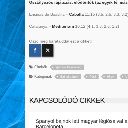
Osztályozós rájátszás, elődöntők (az egyik fél má
Encinas de Boadilla –
Caballa
11:15 (3:5, 2:5, 3:3, 3:2
Catalunya –
Mediterrani
10:12 (4:1, 3:3, 2:6, 1:2)
Oszd meg barátaiddal ezt a cikket!
Címkék
spanyol bajnokság
Kategóriák
Bajnokságok
Férfi
Hirek
V
KAPCSOLÓDÓ CIKKEK
Spanyol bajnok lett magyar légiósaival a
Barceloneta