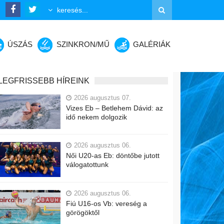
ÚSZÁS
SZINKRON/MŰ
GALÉRIÁK
LEGFRISSEBB HÍREINK
2026 augusztus 07.
Vizes Eb – Betlehem Dávid: az
idő nekem dolgozik
2026 augusztus 06.
Női U20-as Eb: döntőbe jutott
válogatottunk
2026 augusztus 06.
Fiú U16-os Vb: vereség a
görögöktől