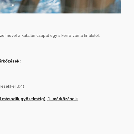
zelmével a katalán csapat egy sikerre van a finálétól.
érkőzések:
resekkel 3:4)
fél második győzelméig), 1. mérkőzések: