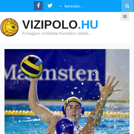
VIZIPOLO
.HU
A magyar vízilabda hivatalos oldala…