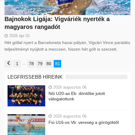
Bajnokok Ligája: Vigváriék nyerték a
magyaros rangadót
2026 ápr 01
Hét góllal nyert a Barceloneta hazai pályán, Vigvári Vince parádés
teljesítményt nyújtott a meccsen, hiszen hét gólt is szerzett.
…
1
78
79
80
81
LEGFRISSEBB HÍREINK
2026 augusztus 06.
Női U20-as Eb: döntőbe jutott
válogatottunk
2026 augusztus 06.
Fiú U16-os Vb: vereség a görögöktől