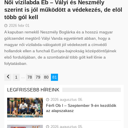
Női vízilabda Eb – Vályi és Neszmély
szerint is jól működött a védekezés, de elöl
több gól kell
2026 febr 01
A kapuban remeklő Neszmély Boglárka és a hosszú magyar
gólcsendet megtörő Vályi Vanda egyetértett abban, hogy a
magyar női vízilabda-válogatott jól védekezett a címvédő
hollandok ellen a funchali Európa-bajnokság középdöntőjének
első fordulójában, de a szombatinál több gólt kell lőnie a
folytatásban.
…
1
78
79
80
81
LEGFRISSEBB HÍREINK
2026 augusztus 06.
Férfi Ob I – Szeptember 9-én kezdődik
az alapszakasz
2026 augusztus 05.