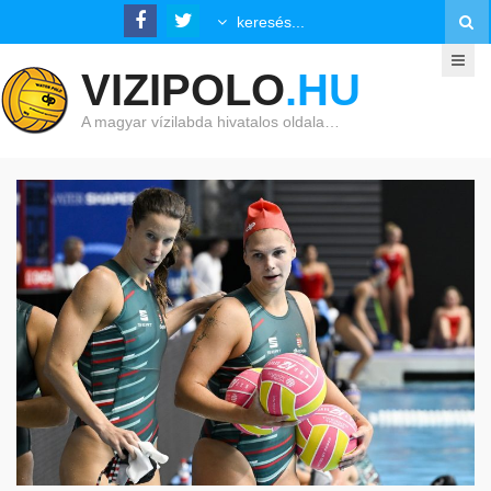
VIZIPOLO
.HU
A magyar vízilabda hivatalos oldala…