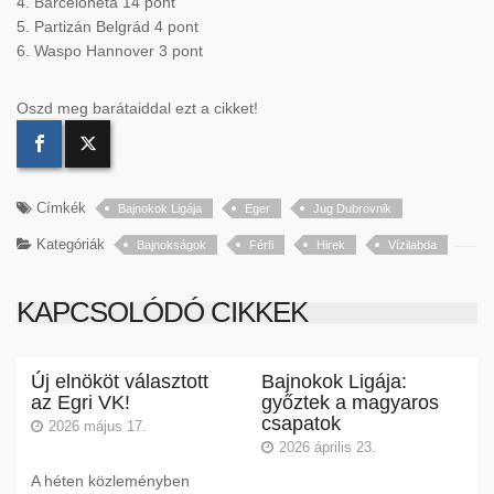
4. Barceloneta 14 pont
5. Partizán Belgrád 4 pont
6. Waspo Hannover 3 pont
Oszd meg barátaiddal ezt a cikket!
Címkék
Bajnokok Ligája
Eger
Jug Dubrovnik
Kategóriák
Bajnokságok
Férfi
Hirek
Vízilabda
KAPCSOLÓDÓ CIKKEK
Új elnököt választott
Bajnokok Ligája:
az Egri VK!
győztek a magyaros
csapatok
2026 május 17.
2026 április 23.
A héten közleményben