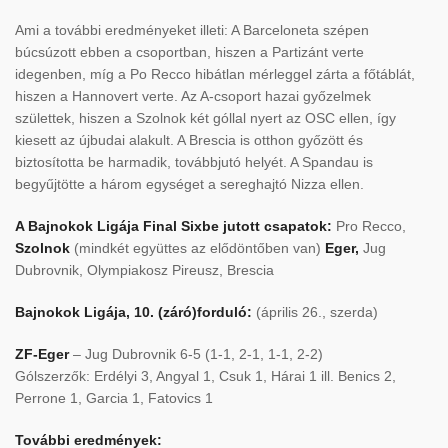
Ami a további eredményeket illeti: A Barceloneta szépen
búcsúzott ebben a csoportban, hiszen a Partizánt verte
idegenben, míg a Po Recco hibátlan mérleggel zárta a főtáblát,
hiszen a Hannovert verte. Az A-csoport hazai győzelmek
születtek, hiszen a Szolnok két góllal nyert az OSC ellen, így
kiesett az újbudai alakult. A Brescia is otthon győzött és
biztosította be harmadik, továbbjutó helyét. A Spandau is
begyűjtötte a három egységet a sereghajtó Nizza ellen.
A Bajnokok Ligája Final Sixbe jutott csapatok:
Pro Recco,
Szolnok
(mindkét együttes az elődöntőben van)
Eger,
Jug
Dubrovnik, Olympiakosz Pireusz, Brescia
Bajnokok Ligája, 10. (záró)forduló:
(április 26., szerda)
ZF-Eger
– Jug Dubrovnik 6-5 (1-1, 2-1, 1-1, 2-2)
Gólszerzők: Erdélyi 3, Angyal 1, Csuk 1, Hárai 1 ill. Benics 2,
Perrone 1, Garcia 1, Fatovics 1
További eredmények: