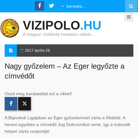
VIZIPOLO
.HU
A magyar vízilabda hivatalos oldala…
2017 április 26.
Nagy győzelem – Az Eger legyőzte a
címvédőt
Oszd meg barátaiddal ezt a cikket!
A Bajnokok Ligájában az Eger győzelemmel zárta a főtáblát. A
hevesi együttes a címvédő Jug Dubrovnikot verte, így a második
helyen zárta csoportját.