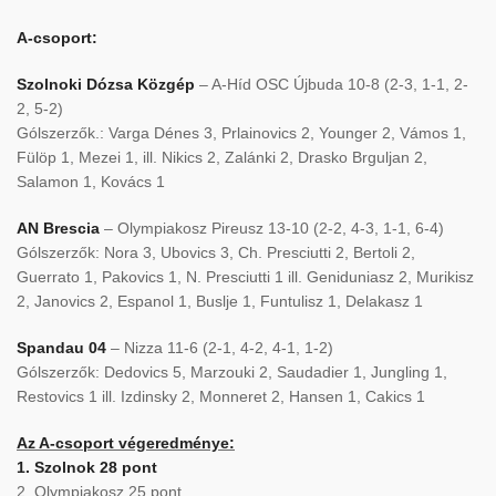
A-csoport:
Szolnoki Dózsa Közgép
– A-Híd OSC Újbuda 10-8 (2-3, 1-1, 2-
2, 5-2)
Gólszerzők.: Varga Dénes 3, Prlainovics 2, Younger 2, Vámos 1,
Fülöp 1, Mezei 1, ill. Nikics 2, Zalánki 2, Drasko Brguljan 2,
Salamon 1, Kovács 1
AN Brescia
– Olympiakosz Pireusz 13-10 (2-2, 4-3, 1-1, 6-4)
Gólszerzők: Nora 3, Ubovics 3, Ch. Presciutti 2, Bertoli 2,
Guerrato 1, Pakovics 1, N. Presciutti 1 ill. Geniduniasz 2, Murikisz
2, Janovics 2, Espanol 1, Buslje 1, Funtulisz 1, Delakasz 1
Spandau 04
– Nizza 11-6 (2-1, 4-2, 4-1, 1-2)
Gólszerzők: Dedovics 5, Marzouki 2, Saudadier 1, Jungling 1,
Restovics 1 ill. Izdinsky 2, Monneret 2, Hansen 1, Cakics 1
Az A-csoport végeredménye:
1. Szolnok 28 pont
2. Olympiakosz 25 pont