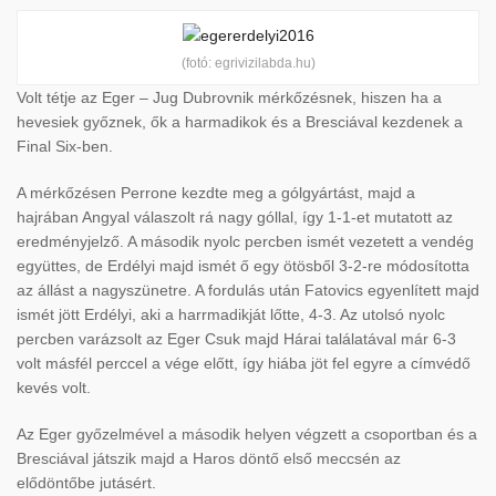
(fotó: egrivizilabda.hu)
Volt tétje az Eger – Jug Dubrovnik mérkőzésnek, hiszen ha a
hevesiek győznek, ők a harmadikok és a Bresciával kezdenek a
Final Six-ben.
A mérkőzésen Perrone kezdte meg a gólgyártást, majd a
hajrában Angyal válaszolt rá nagy góllal, így 1-1-et mutatott az
eredményjelző. A második nyolc percben ismét vezetett a vendég
együttes, de Erdélyi majd ismét ő egy ötösből 3-2-re módosította
az állást a nagyszünetre. A fordulás után Fatovics egyenlített majd
ismét jött Erdélyi, aki a harrmadikját lőtte, 4-3. Az utolsó nyolc
percben varázsolt az Eger Csuk majd Hárai találatával már 6-3
volt másfél perccel a vége előtt, így hiába jöt fel egyre a címvédő
kevés volt.
Az Eger győzelmével a második helyen végzett a csoportban és a
Bresciával játszik majd a Haros döntő első meccsén az
elődöntőbe jutásért.