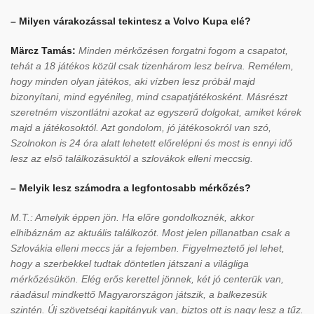
– Milyen várakozással tekintesz a Volvo Kupa elé?
Märcz Tamás:
Minden mérkőzésen forgatni fogom a csapatot,
tehát a 18 játékos közül csak tizenhárom lesz beírva. Remélem,
hogy minden olyan játékos, aki vízben lesz próbál majd
bizonyítani, mind egyénileg, mind csapatjátékosként. Másrészt
szeretném viszontlátni azokat az egyszerű dolgokat, amiket kérek
majd a játékosoktól. Azt gondolom, jó játékosokról van szó,
Szolnokon is 24 óra alatt lehetett előrelépni és most is ennyi idő
lesz az első találkozásuktól a szlovákok elleni meccsig.
– Melyik lesz számodra a legfontosabb mérkőzés?
M.T.: Amelyik éppen jön. Ha előre gondolkoznék, akkor
elhibáznám az aktuális találkozót. Most jelen pillanatban csak a
Szlovákia elleni meccs jár a fejemben. Figyelmeztető jel lehet,
hogy a szerbekkel tudtak döntetlen játszani a világliga
mérkőzésükön. Elég erős kerettel jönnek, két jó centerük van,
ráadásul mindkettő Magyarországon játszik, a balkezesük
szintén. Új szövetségi kapitányuk van, biztos ott is nagy lesz a tűz.