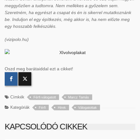
meggyőzően a tudtomra. Nem mellékes a győzelem sem.
Szeretném, ha egyrészt a csapat és én is sikerrel mutatkoznánk
be. Induljon el egy építkezés, még akkor is, ha nem előzte meg
egy hosszabb felkészülés.
(vizipolo.hu)
Oszd meg barátaiddal ezt a cikket!
Címkék
Férfi válogatott
Marcz Tamás
Kategóriák
Férfi
Hirek
Válogatottak
KAPCSOLÓDÓ CIKKEK