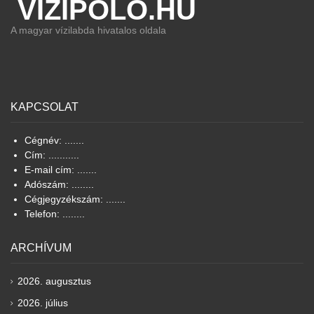
VIZIPOLO.HU
A magyar vízilabda hivatalos oldala
KAPCSOLAT
Cégnév: .......
Cím: ...........
E-mail cím: .......
Adószám: ........
Cégjegyzékszám: .......
Telefon: ........
ARCHÍVUM
2026. augusztus
2026. július