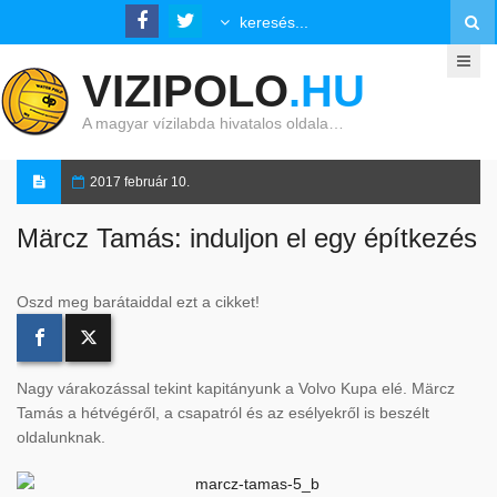
VIZIPOLO
.HU
A magyar vízilabda hivatalos oldala…
2017 február 10.
Märcz Tamás: induljon el egy építkezés
Oszd meg barátaiddal ezt a cikket!
Nagy várakozással tekint kapitányunk a Volvo Kupa elé. Märcz
Tamás a hétvégéről, a csapatról és az esélyekről is beszélt
oldalunknak.