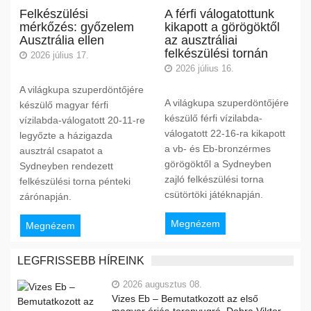
Felkészülési
A férfi válogatottunk
mérkőzés: győzelem
kikapott a görögöktől
Ausztrália ellen
az ausztráliai
felkészülési tornán
2026 július 17.
2026 július 16.
A világkupa szuperdöntőjére
A világkupa szuperdöntőjére
készülő magyar férfi
készülő férfi vízilabda-
vízilabda-válogatott 20-11-re
válogatott 22-16-ra kikapott
legyőzte a házigazda
a vb- és Eb-bronzérmes
ausztrál csapatot a
görögöktől a Sydneyben
Sydneyben rendezett
zajló felkészülési torna
felkészülési torna pénteki
csütörtöki játéknapján.
zárónapján.
Megnézem
Megnézem
LEGFRISSEBB HÍREINK
2026 augusztus 08.
Vizes Eb – Bemutatkozott az első