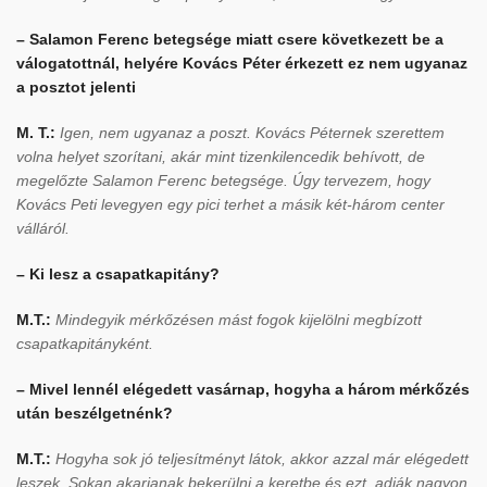
– Salamon Ferenc betegsége miatt csere következett be a
válogatottnál, helyére Kovács Péter érkezett ez nem ugyanaz
a posztot jelenti
M. T.:
Igen, nem ugyanaz a poszt. Kovács Péternek szerettem
volna helyet szorítani, akár mint tizenkilencedik behívott, de
megelőzte Salamon Ferenc betegsége. Úgy tervezem, hogy
Kovács Peti levegyen egy pici terhet a másik két-három center
válláról.
– Ki lesz a csapatkapitány?
M.T.:
Mindegyik mérkőzésen mást fogok kijelölni megbízott
csapatkapitányként.
– Mivel lennél elégedett vasárnap, hogyha a három mérkőzés
után beszélgetnénk?
M.T.:
Hogyha sok jó teljesítményt látok, akkor azzal már elégedett
leszek. Sokan akarjanak bekerülni a keretbe és ezt, adják nagyon