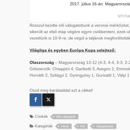
MTI Fot
Rosszul kezdte női válogatottunk a veronai mérkőzést, 
sikerült az első etap végére egyre csökkenteni, ezek u
vezettünk is 10-9-re, de végül a taljánok megfordították
Világliga és egyben Európa Kupa selejtező:
Olaszország
– Magyarország 13-12 (4-3, 4-4, 3-3, 2-
Gólszerzők: Chiappini 4, Garibotti 3, Avegno 2, Emmolo 1
Horváth 2, Szilágyi 2, Gyöngyösy 1, Gurisatti 1, Vályi 1
Oszd meg barátaiddal ezt a cikket!
Címkék
Női válogatott
Kategóriák
Hirek
Női
Válogatottak