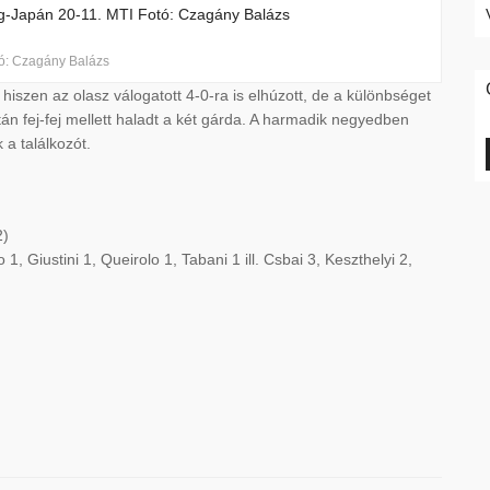
ó: Czagány Balázs
hiszen az olasz válogatott 4-0-ra is elhúzott, de a különbséget
tán fej-fej mellett haladt a két gárda. A harmadik negyedben
 a találkozót.
2)
, Giustini 1, Queirolo 1, Tabani 1 ill. Csbai 3, Keszthelyi 2,