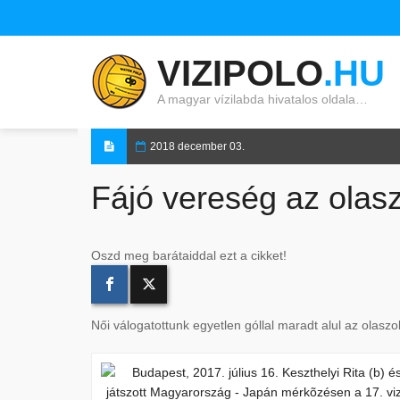
VIZIPOLO
.HU
A magyar vízilabda hivatalos oldala…
2018 december 03.
Fájó vereség az olasz
Oszd meg barátaiddal ezt a cikket!
Női válogatottunk egyetlen góllal maradt alul az olasz