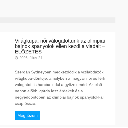
Világkupa: női válogatottunk az olimpiai
bajnok spanyolok ellen kezdi a viadalt –
ELŐZETES
2026 július 21.
Szerdán Sydneyben megkezdődik a vízilabdázók
világkupa-döntője, amelyben a magyar női és férfi
válogatott is harcba indul a győzelemért. Az első
napon előbbi gárda lesz érdekelt és a
negyeddöntőben az olimpiai bajnok spanyolokkal
csap össze.
Megnézem