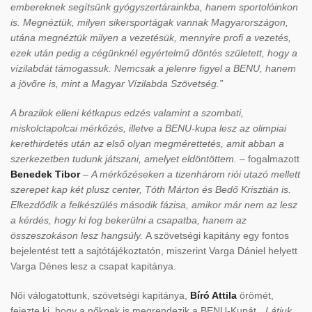
embereknek segítsünk gyógyszertárainkba, hanem sportolóinkon
is. Megnéztük, milyen sikersportágak vannak Magyarországon,
utána megnéztük milyen a vezetésük, mennyire profi a vezetés,
ezek után pedig a cégünknél egyértelmű döntés született, hogy a
vízilabdát támogassuk. Nemcsak a jelenre figyel a BENU, hanem
a jövőre is, mint a Magyar Vízilabda Szövetség.”
A brazilok elleni kétkapus edzés valamint a szombati,
miskolctapolcai mérkőzés, illetve a BENU-kupa lesz az olimpiai
kerethirdetés után az első olyan megmérettetés, amit abban a
szerkezetben tudunk játszani, amelyet eldöntöttem.
– fogalmazott
Benedek Tibor
–
A mérkőzéseken a tizenhárom riói utazó mellett
szerepet kap két plusz center, Tóth Márton és Bedő Krisztián is.
Elkezdődik a felkészülés második fázisa, amikor már nem az lesz
a kérdés, hogy ki fog bekerülni a csapatba, hanem az
összeszokáson lesz hangsúly.
A szövetségi kapitány egy fontos
bejelentést tett a sajtótájékoztatón, miszerint Varga Dániel helyett
Varga Dénes lesz a csapat kapitánya.
Női válogatottunk, szövetségi kapitánya,
Bíró Attila
örömét,
fejezte ki, hogy a nőknek is megrendezik a BENU-Kupát.
„Látjuk