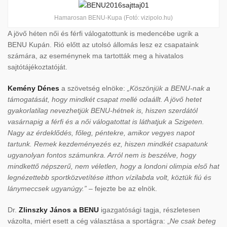
Hamarosan BENU-Kupa (Fotó: vizipolo.hu)
A jövő héten női és férfi válogatottunk is medencébe ugrik a
BENU Kupán. Rió előtt az utolsó állomás lesz ez csapataink
számára, az eseménynek ma tartották meg a hivatalos
sajtótájékoztatóját.
Kemény Dénes
a szövetség elnöke:
„Köszönjük a BENU-nak a
támogatását, hogy mindkét csapat mellé odaállt. A jövő hetet
gyakorlatilag nevezhetjük BENU-hétnek is, hiszen szerdától
vasárnapig a férfi és a női válogatottat is láthatjuk a Szigeten.
Nagy az érdeklődés, főleg, péntekre, amikor vegyes napot
tartunk. Remek kezdeményezés ez, hiszen mindkét csapatunk
ugyanolyan fontos számunkra. Arról nem is beszélve, hogy
mindkettő népszerű, nem véletlen, hogy a londoni olimpia első hat
legnézettebb sportközvetítése itthon vízilabda volt, köztük fiú és
lánymeccsek ugyanúgy.”
– fejezte be az elnök.
Dr.
Zlinszky János a BENU
igazgatósági tagja, részletesen
vázolta, miért esett a cég választása a sportágra: „
Ne csak beteg