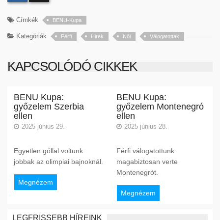
Címkék
BENU-Kupa
Kategóriák
Férfi
Hirek
Női
Válogatottak
KAPCSOLÓDÓ CIKKEK
BENU Kupa:
BENU Kupa:
győzelem Szerbia
győzelem Montenegró
ellen
ellen
2025 június 29.
2025 június 28.
Egyetlen góllal voltunk
Férfi válogatottunk
jobbak az olimpiai bajnoknál.
magabiztosan verte
Montenegrót.
Megnézem
Megnézem
LEGFRISSEBB HÍREINK