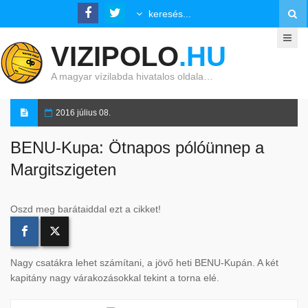
VIZIPOLO
.HU
A magyar vízilabda hivatalos oldala…
2016 július 08.
BENU-Kupa: Ötnapos pólóünnep a
Margitszigeten
Oszd meg barátaiddal ezt a cikket!
Nagy csatákra lehet számítani, a jövő heti BENU-Kupán. A két
kapitány nagy várakozásokkal tekint a torna elé.