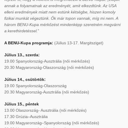
annak a folyamatnak az eredményét, amit elkezdtünk. Az USA
elleni eredmények miatt nem estünk kétségbe, hiszen komoly
fizikai munkát végeztünk. Ők már topon vannak, míg mi nem. A
három BENU-Kupa mérkőzést mindenképp szeretném megvárni
a kerethirdetéssel.
”
A BENU-Kupa programja:
(Július 13-17. Margitsziget)
Július 13., szerda:
19.00 Spanyolország-Ausztrália (női mérkőzés)
20.30 Magyarország-Olaszország (női mérkőzés)
Július 14., csütörtök:
19.00 Spanyolország-Olaszország
20.30 Magyarország-Ausztrália (női mérkőzés)
Július 15., péntek
13.00 Olaszország- Ausztrália (női mérkőzés)
17.30 Grúzia–Ausztrália
19.00 Magyarország–Spanyolország (női mérkőzés)