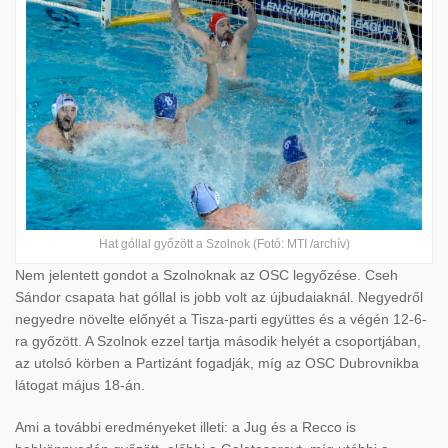
Hat góllal győzött a Szolnok (Fotó: MTI /archív)
Nem jelentett gondot a Szolnoknak az OSC legyőzése. Cseh
Sándor csapata hat góllal is jobb volt az újbudaiaknál. Negyedről
negyedre növelte előnyét a Tisza-parti együttes és a végén 12-6-
ra győzött. A Szolnok ezzel tartja második helyét a csoportjában,
az utolsó körben a Partizánt fogadják, míg az OSC Dubrovnikba
látogat május 18-án.
Ami a további eredményeket illeti: a Jug és a Recco is