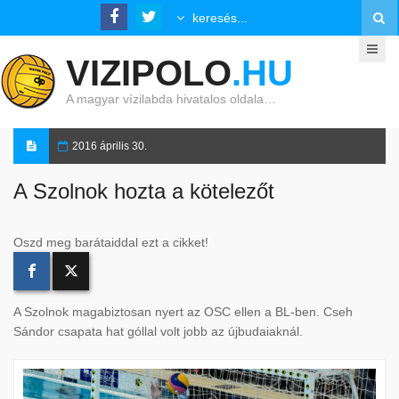
VIZIPOLO
.HU
A magyar vízilabda hivatalos oldala…
2016 április 30.
A Szolnok hozta a kötelezőt
Oszd meg barátaiddal ezt a cikket!
A Szolnok magabiztosan nyert az OSC ellen a BL-ben. Cseh
Sándor csapata hat góllal volt jobb az újbudaiaknál.