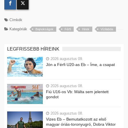
Címkék
Kategóriák
Bajnokságok
Férfi
Hirek
Vízilabda
LEGFRISSEBB HÍREINK
2026 augusztus 09.
Jön a Férfi U20-as Eb – Íme, a csapat
2026 augusztus 08.
Fiú U16-os Vb: Málta sem jelentett
gondot
2026 augusztus 08.
Vizes Eb – Bemutatkozott az első
magyar óriás-toronyugró, Dobra Viktor