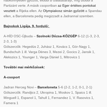
habkönnyedén győzött, előbbi a Galatasarayt, míg utóbbi a
Partizánt verte. A másik csoportban
az Eger értékes pontokat
vesztett
a Rijeka ellen. Az
Olympiakosz simán győzött
a Spandau
ellen, a Barceloneta pedig megizzadt a Jadrannal szemben.
Bajnokok Ligája, 9. forduló:
A-HÍD OSC-Újbuda –
Szolnoki Dózsa-KÖZGÉP
6-12 (1-3, 2-3,
2-3, 1-3)
Gólszerzők: Hegedüs 2, Juhász 1, Kovács 1, Gór-Nagy 1,
Bundschuh 1 ill. Varga Dénes 3, Mezei 2, Gocics 2, Jansik 1,
Alekszics 1, Younger 1, Varga Dániel 1, Mitrovics 1
További mai mérkőzések:
A-csoport
Jadran Herceg Novi –
Barceloneta
5-6 (2-2, 1-2, 0-1, 2-1)
Gólszerzők: Randjics 2, Ukropina 1, Moskov 1, Spaics 1 ill.
Minguell 1, Espanol 1, Tahull 1, Fernandez 1, V. Rasovics 1,
Famera 1