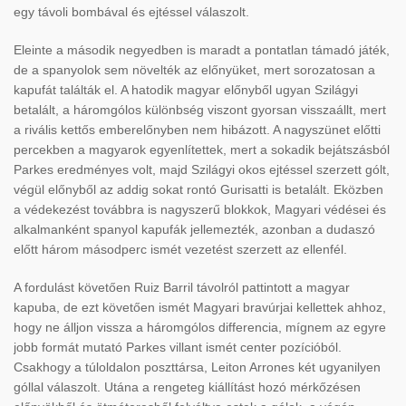
egy távoli bombával és ejtéssel válaszolt.
Eleinte a második negyedben is maradt a pontatlan támadó játék,
de a spanyolok sem növelték az előnyüket, mert sorozatosan a
kapufát találták el. A hatodik magyar előnyből ugyan Szilágyi
betalált, a háromgólos különbség viszont gyorsan visszaállt, mert
a rivális kettős emberelőnyben nem hibázott. A nagyszünet előtti
percekben a magyarok egyenlítettek, mert a sokadik bejátszásból
Parkes eredményes volt, majd Szilágyi okos ejtéssel szerzett gólt,
végül előnyből az addig sokat rontó Gurisatti is betalált. Eközben
a védekezést továbbra is nagyszerű blokkok, Magyari védései és
alkalmanként spanyol kapufák jellemezték, azonban a dudaszó
előtt három másodperc ismét vezetést szerzett az ellenfél.
A fordulást követően Ruiz Barril távolról pattintott a magyar
kapuba, de ezt követően ismét Magyari bravúrjai kellettek ahhoz,
hogy ne álljon vissza a háromgólos differencia, mígnem az egyre
jobb formát mutató Parkes villant ismét center pozícióból.
Csakhogy a túloldalon poszttársa, Leiton Arrones két ugyanilyen
góllal válaszolt. Utána a rengeteg kiállítást hozó mérkőzésen