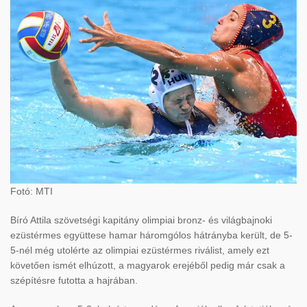
Fotó: MTI
Bíró Attila szövetségi kapitány olimpiai bronz- és világbajnoki
ezüstérmes együttese hamar háromgólos hátrányba került, de 5-
5-nél még utolérte az olimpiai ezüstérmes riválist, amely ezt
követően ismét elhúzott, a magyarok erejéből pedig már csak a
szépítésre futotta a hajrában.