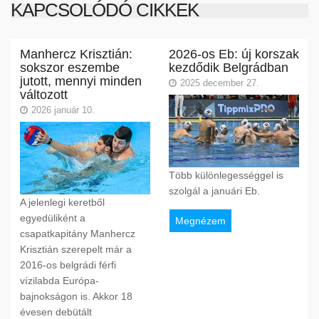
KAPCSOLÓDÓ CIKKEK
Manhercz Krisztián:
2026-os Eb: új korszak
sokszor eszembe
kezdődik Belgrádban
jutott, mennyi minden
2025 december 27.
változott
2026 január 10.
Több különlegességgel is
szolgál a januári Eb.
A jelenlegi keretből
egyedüliként a
Megnézem
csapatkapitány Manhercz
Krisztián szerepelt már a
2016-os belgrádi férfi
vízilabda Európa-
bajnokságon is. Akkor 18
évesen debütált