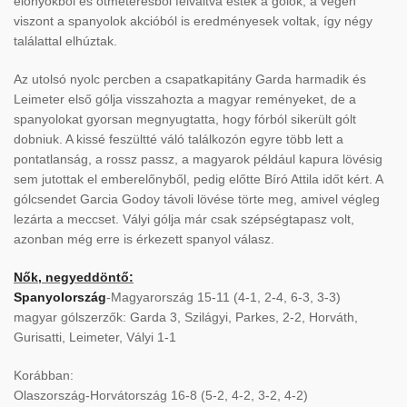
előnyökből és ötméteresből felváltva estek a gólok, a végén
viszont a spanyolok akcióból is eredményesek voltak, így négy
találattal elhúztak.
Az utolsó nyolc percben a csapatkapitány Garda harmadik és
Leimeter első gólja visszahozta a magyar reményeket, de a
spanyolokat gyorsan megnyugtatta, hogy fórból sikerült gólt
dobniuk. A kissé feszültté váló találkozón egyre több lett a
pontatlanság, a rossz passz, a magyarok például kapura lövésig
sem jutottak el emberelőnyből, pedig előtte Bíró Attila időt kért. A
gólcsendet Garcia Godoy távoli lövése törte meg, amivel végleg
lezárta a meccset. Vályi gólja már csak szépségtapasz volt,
azonban még erre is érkezett spanyol válasz.
Nők, negyeddöntő:
Spanyolország
-Magyarország 15-11 (4-1, 2-4, 6-3, 3-3)
magyar gólszerzők: Garda 3, Szilágyi, Parkes, 2-2, Horváth,
Gurisatti, Leimeter, Vályi 1-1
Korábban:
Olaszország-Horvátország 16-8 (5-2, 4-2, 3-2, 4-2)