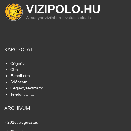
VIZIPOLO.HU
A magyar vízilabda hivatalos oldala
KAPCSOLAT
Cégnév: .......
Cím: ...........
E-mail cím: .......
Adószám: ........
Cégjegyzékszám: .......
Telefon: ........
ARCHÍVUM
2026. augusztus