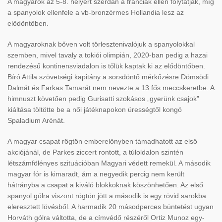
A magyarok az 5-8. helyért szerdán a franciák ellen folytatják, míg
a spanyolok ellenfele a vb-bronzérmes Hollandia lesz az
elődöntőben.
A magyaroknak bőven volt törlesztenivalójuk a spanyolokkal
szemben, mivel tavaly a tokiói olimpián, 2020-ban pedig a hazai
rendezésű kontinensviadalon is tőlük kaptak ki az elődöntőben.
Bíró Attila szövetségi kapitány a sorsdöntő mérkőzésre Dömsödi
Dalmát és Farkas Tamarát nem nevezte a 13 fős meccskeretbe. A
himnuszt követően pedig Gurisatti szokásos „gyerünk csajok”
kiáltása töltötte be a női játéknapokon ürességtől kongó
Spaladium Arénát.
A magyar csapat rögtön emberelőnyben támadhatott az első
akciójánál, de Parkes ziccert rontott, a túloldalon szintén
létszámfölényes szituációban Magyari védett remekül. A második
magyar fór is kimaradt, ám a negyedik percig nem került
hátrányba a csapat a kiváló blokkoknak köszönhetően. Az első
spanyol gólra viszont rögtön jött a második is egy rövid sarokba
eleresztett lövésből. A harmadik 20 másodperces büntetést ugyan
Horváth gólra váltotta, de a címvédő részéről Ortiz Munoz egy-