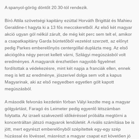
A spanyol-görög döntőt 20.30-tól rendezik.
Bíró Attila szövetségi kapitány ezúttal Horváth Brigittát és Mahieu
Geraldine-t hagyta ki a 13 fős meccskeretből. Az első két magyar
akció ugyan gól nélkül zárult, de még két perc sem telt el, amikor
a csapatkapitány Garda büntetőből vezetést szerzett, az előnyt
pedig Parkes emberelőnyös centergóllal duplázta meg. Az első
akciógólra négy percet kellett várni, Szilágyi megúszásból volt
eredményes. A magyarok érezhetően nagyobb figyelmet
fordítottak a védekezésre, mint két napja a franciák ellen, ennek
meg is lett az eredménye, jószerivel dolga sem volt a kapus
Magyarinak, aki az első negyedben egyetlen gólt kapott
megúszásból.
A második felvonás kezdetén fórban Vályi kezdte meg a magyar
gólgyártást, Faragó és Leimeter pedig egyenlő létszámban
folytatta. Az izraeli szakvezető időkéréssel próbálta megtörni a
koncentráltan játszó magyarok lendületét. A rivális számítása be is
jött, mert egyrészt emberelőnyből szépítettek egy-egy szép
húzással és lövéssel, másrészt a magyar csapat ezt követően jó