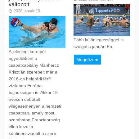
változott
2026 január 10.
Több különlegességgel is
szolgál a januári Eb.
A jelenlegi keretből
egyedüliként a
Megnézem
csapatkapitány Manhercz
Krisztián szerepelt már a
2016-os belgrádi férfi
vízilabda Európa-
bajnokságon is. Akkor 18
évesen debütált
világeseményen a nemzeti
csapatban, amely most,
szombaton Franciaország
ellen kezdi a
kontinensviadalt a szerb