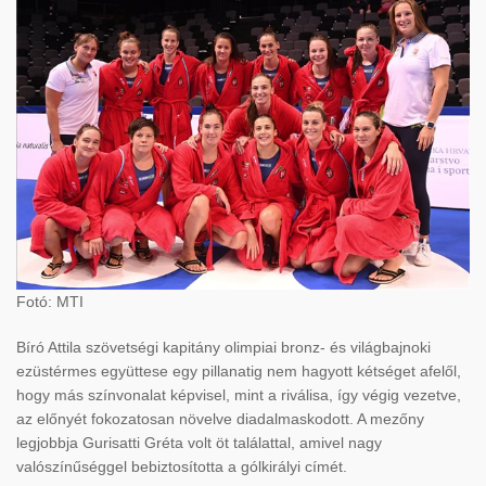
Fotó: MTI
Bíró Attila szövetségi kapitány olimpiai bronz- és világbajnoki
ezüstérmes együttese egy pillanatig nem hagyott kétséget afelől,
hogy más színvonalat képvisel, mint a riválisa, így végig vezetve,
az előnyét fokozatosan növelve diadalmaskodott. A mezőny
legjobbja Gurisatti Gréta volt öt találattal, amivel nagy
valószínűséggel bebiztosította a gólkirályi címét.