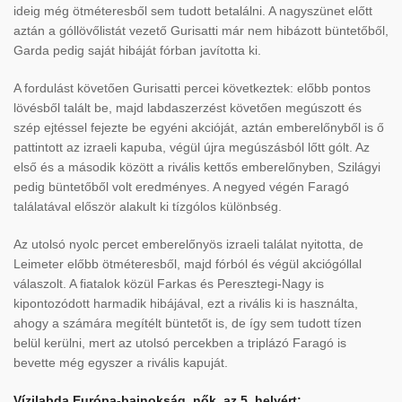
ideig még ötméteresből sem tudott betalálni. A nagyszünet előtt
aztán a góllövőlistát vezető Gurisatti már nem hibázott büntetőből,
Garda pedig saját hibáját fórban javította ki.
A fordulást követően Gurisatti percei következtek: előbb pontos
lövésből talált be, majd labdaszerzést követően megúszott és
szép ejtéssel fejezte be egyéni akcióját, aztán emberelőnyből is ő
pattintott az izraeli kapuba, végül újra megúszásból lőtt gólt. Az
első és a második között a rivális kettős emberelőnyben, Szilágyi
pedig büntetőből volt eredményes. A negyed végén Faragó
találatával először alakult ki tízgólos különbség.
Az utolsó nyolc percet emberelőnyös izraeli találat nyitotta, de
Leimeter előbb ötméteresből, majd fórból és végül akciógóllal
válaszolt. A fiatalok közül Farkas és Peresztegi-Nagy is
kipontozódott harmadik hibájával, ezt a rivális ki is használta,
ahogy a számára megítélt büntetőt is, de így sem tudott tízen
belül kerülni, mert az utolsó percekben a triplázó Faragó is
bevette még egyszer a rivális kapuját.
Vízilabda Európa-bajnokság, nők, az 5. helyért: