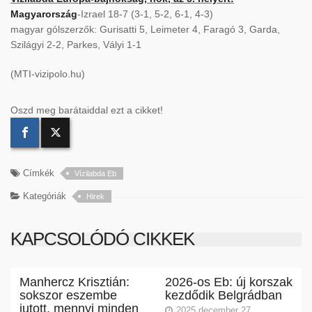
Magyarország
-Izrael 18-7 (3-1, 5-2, 6-1, 4-3)
magyar gólszerzők: Gurisatti 5, Leimeter 4, Faragó 3, Garda,
Szilágyi 2-2, Parkes, Vályi 1-1
(MTI-vizipolo.hu)
Oszd meg barátaiddal ezt a cikket!
Címkék
Vízilabda Eb
Kategóriák
Hirek
KAPCSOLÓDÓ CIKKEK
Manhercz Krisztián:
2026-os Eb: új korszak
sokszor eszembe
kezdődik Belgrádban
jutott, mennyi minden
2025 december 27.