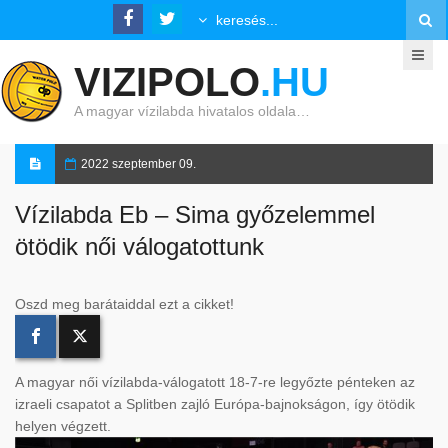
VIZIPOLO
.HU
A magyar vízilabda hivatalos oldala…
2022 szeptember 09.
Vízilabda Eb – Sima győzelemmel
ötödik női válogatottunk
Oszd meg barátaiddal ezt a cikket!
A magyar női vízilabda-válogatott 18-7-re legyőzte pénteken az
izraeli csapatot a Splitben zajló Európa-bajnokságon, így ötödik
helyen végzett.