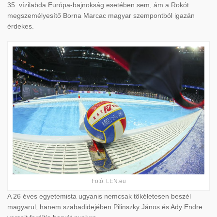
35. vízilabda Európa-bajnokság esetében sem, ám a Rokót
megszemélyesítő Borna Marcac magyar szempontból igazán
érdekes.
Fotó: LEN.eu
A 26 éves egyetemista ugyanis nemcsak tökéletesen beszél
magyarul, hanem szabadidejében Pilinszky János és Ady Endre