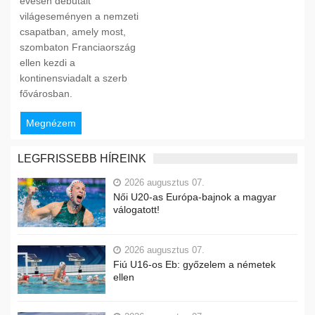
évesen debütált
világeseményen a nemzeti
csapatban, amely most,
szombaton Franciaország
ellen kezdi a
kontinensviadalt a szerb
fővárosban.
Megnézem
LEGFRISSEBB HÍREINK
2026 augusztus 07.
Női U20-as Európa-bajnok a magyar
válogatott!
2026 augusztus 07.
Fiú U16-os Eb: győzelem a németek
ellen