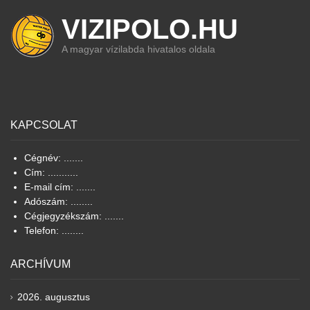
VIZIPOLO.HU
A magyar vízilabda hivatalos oldala
KAPCSOLAT
Cégnév: .......
Cím: ...........
E-mail cím: .......
Adószám: ........
Cégjegyzékszám: .......
Telefon: ........
ARCHÍVUM
2026. augusztus