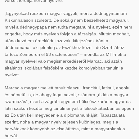
verseit fordítja horvát nyelvre.
„Egynyolcad részben magyar vagyok, mert a dédnagymamám
Kiskunhalason született. De sokáig nem beszélhetett magyarul,
mivel a dédnagypapa nem tudta megtanulni a nyelvet, ezért nem
engedte, hogy más nyelven folyjon a társalgás. Miután meghalt,
utána kezdtem érdeklődni szavak, kifejezések iránt a
dédmamánál, aki jelenleg az Eszékhez közeli, de Szerbiához
tartozó Zomboron él 93 esztendősen” – mondta az MTI-nek a
magyar nyelvvel való megismerkedéséről Marcac, aki aztán
általános iskolában felsősként kezdte komolyabban tanulni a
nyelvet.
Marcac a magyar mellett tanult olaszul, franciául, latinul, angolul
és németül is, de ahogy fogalmazott, számára „áldás a magyar
származás”, ezért a zágrábi egyetem bölcsész karán magyar és
latin szakon kezdte meg tanulmányait a felsőoktatásban és éppen
az Eb után kell megvédenie a diplomamunkáját. Tapasztalata
szerint, noha a magyar nyelv teljesen különleges, mégis a
horvátoknak könnyebb az elsajátítása, mint a magyaroknak a
horvát.