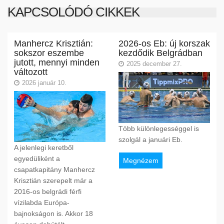
KAPCSOLÓDÓ CIKKEK
Manhercz Krisztián:
2026-os Eb: új korszak
sokszor eszembe
kezdődik Belgrádban
jutott, mennyi minden
2025 december 27.
változott
2026 január 10.
Több különlegességgel is
szolgál a januári Eb.
A jelenlegi keretből
egyedüliként a
Megnézem
csapatkapitány Manhercz
Krisztián szerepelt már a
2016-os belgrádi férfi
vízilabda Európa-
bajnokságon is. Akkor 18