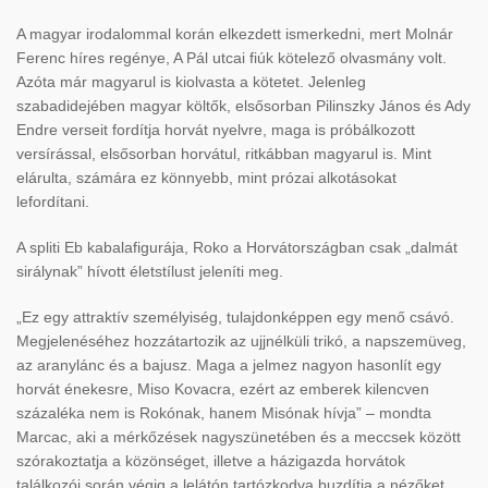
A magyar irodalommal korán elkezdett ismerkedni, mert Molnár
Ferenc híres regénye, A Pál utcai fiúk kötelező olvasmány volt.
Azóta már magyarul is kiolvasta a kötetet. Jelenleg
szabadidejében magyar költők, elsősorban Pilinszky János és Ady
Endre verseit fordítja horvát nyelvre, maga is próbálkozott
versírással, elsősorban horvátul, ritkábban magyarul is. Mint
elárulta, számára ez könnyebb, mint prózai alkotásokat
lefordítani.
A spliti Eb kabalafigurája, Roko a Horvátországban csak „dalmát
sirálynak” hívott életstílust jeleníti meg.
„Ez egy attraktív személyiség, tulajdonképpen egy menő csávó.
Megjelenéséhez hozzátartozik az ujjnélküli trikó, a napszemüveg,
az aranylánc és a bajusz. Maga a jelmez nagyon hasonlít egy
horvát énekesre, Miso Kovacra, ezért az emberek kilencven
százaléka nem is Rokónak, hanem Misónak hívja” – mondta
Marcac, aki a mérkőzések nagyszünetében és a meccsek között
szórakoztatja a közönséget, illetve a házigazda horvátok
találkozói során végig a lelátón tartózkodva buzdítja a nézőket.