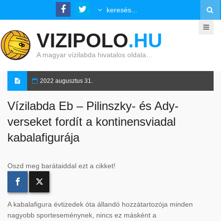
VIZIPOLO
.HU
A magyar vízilabda hivatalos oldala…
2022 augusztus 31.
Vízilabda Eb – Pilinszky- és Ady-
verseket fordít a kontinensviadal
kabalafigurája
Oszd meg barátaiddal ezt a cikket!
A kabalafigura évtizedek óta állandó hozzátartozója minden
nagyobb sporteseménynek, nincs ez másként a