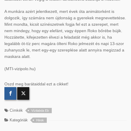
A munkára azért jelentkezett, mert évek óta animátorként is
dolgozik, így számára nem újdonság a gyerekek megnevettetése.
Mint mondta, kicsit színészetnek fogja fel ezt a szerepet, mert
nem mindegy, hogy egy elefánt, vagy éppen Roko bőrébe bújik.
Hozzátette, kifejezetten élvezi a feladatát még akkor is, ha
legalább öt-tíz perc magára ölteni Roko jelmezét és napi 13-szor
zuhanyozik le, mert egy-egy szereplése alatt annyira megizzad a
maskara alatt.
(MTI-vizipolo.hu)
Oszd meg barátaiddal ezt a cikket!
Címkék
Vízilabda Eb
Kategóriák
Hirek