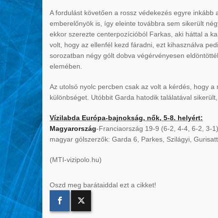
A fordulást követően a rossz védekezés egyre inkább 
emberelőnyök is, így eleinte továbbra sem sikerült nég
ekkor szerezte centerpozícióból Farkas, aki háttal a 
volt, hogy az ellenfél kezd fáradni, ezt kihasználva p
sorozatban négy gólt dobva végérvényesen eldöntötték a
elemében.
Az utolsó nyolc percben csak az volt a kérdés, hogy a m
különbséget. Utóbbit Garda hatodik találatával sikerült,
Vízilabda Európa-bajnokság, nők, 5-8. helyért:
Magyarország
-Franciaország 19-9 (6-2, 4-4, 6-2, 3-1
magyar gólszerzők: Garda 6, Parkes, Szilágyi, Gurisat
(MTI-vizipolo.hu)
Oszd meg barátaiddal ezt a cikket!