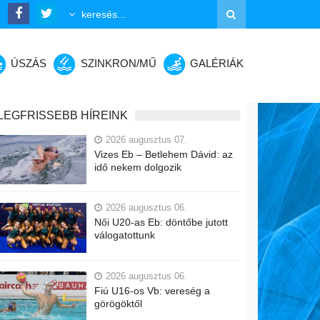
ÚSZÁS
SZINKRON/MŰ
GALÉRIÁK
LEGFRISSEBB HÍREINK
2026 augusztus 07.
Vizes Eb – Betlehem Dávid: az
idő nekem dolgozik
2026 augusztus 06.
Női U20-as Eb: döntőbe jutott
válogatottunk
2026 augusztus 06.
Fiú U16-os Vb: vereség a
görögöktől