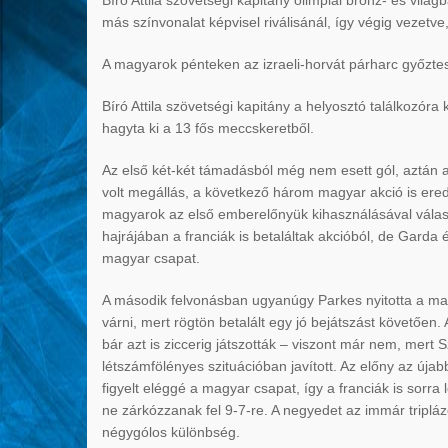
Bíró Attila szövetségi kapitány olimpiai bronz- és vil
más színvonalat képvisel riválisánál, így végig vezetv
A magyarok pénteken az izraeli-horvát párharc győztes
Bíró Attila szövetségi kapitány a helyosztó találkozóra 
hagyta ki a 13 fős meccskeretből.
Az első két-két támadásból még nem esett gól, aztán a
volt megállás, a következő három magyar akció is eredm
magyarok az első emberelőnyük kihasználásával válasz
hajrájában a franciák is betaláltak akcióból, de Garda 
magyar csapat.
A második felvonásban ugyanúgy Parkes nyitotta a magy
várni, mert rögtön betalált egy jó bejátszást követően.
bár azt is ziccerig játszották – viszont már nem, mert S
létszámfölényes szituációban javított. Az előny az úja
figyelt eléggé a magyar csapat, így a franciák is sorra 
ne zárkózzanak fel 9-7-re. A negyedet az immár triplázó
négygólos különbség.