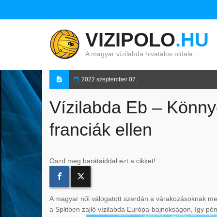
VIZIPOLO
.HU
A magyar vízilabda hivatalos oldala…
2022 szeptember 07.
Vízilabda Eb – Könny
franciák ellen
Oszd meg barátaiddal ezt a cikket!
A magyar női válogatott szerdán a várakozásoknak megf
a Splitben zajló vízilabda Európa-bajnokságon, így pén