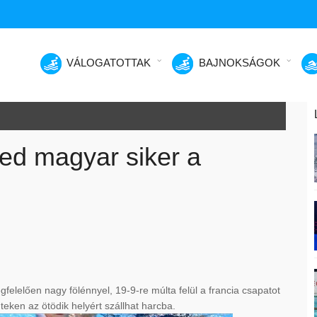
VÁLOGATOTTAK
BAJNOKSÁGOK
ed magyar siker a
elelően nagy fölénnyel, 19-9-re múlta felül a francia csapatot
teken az ötödik helyért szállhat harcba.