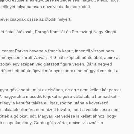
ágbajnoki ezüstérmes együttese kétséget sem hagyott afelől, hogy
e, előnyét folyamatosan növelve diadalmaskodott.
ével csapnak össze az ötödik helyért.
két fiatal játékosát, Faragó Kamillát és Peresztegi-Nagy Kingát
 center Parkes bevette a francia kaput, innentől viszont nem
ényesen zárult. A rivális 4-0-nál szépített büntetőből, amire a
oltak egy szépen végigjátszott figura végén. Bár a negyed
értékesített büntetőjével már nyolc perc után néggyel vezetett a
ar gólok sorát, mint az elsőben, de erre nem kellett két percet
 A magyarok a második fórjukat is gólra váltották, a harmadikat –
zilágyi a kapufát találta el. Igaz, rögtön utána a következő
bb találatok ellenére nem hízott tovább, mert a védekezésre nem
lőtték a gólokat, sőt, Magyari két védése is kellett ahhoz, hogy
 csapatkapitány, Garda gólja zárta, amivel visszaállt a