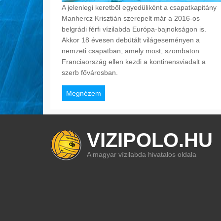
A jelenlegi keretből egyedüliként a csapatkapitány
Manhercz Krisztián szerepelt már a 2016-os
belgrádi férfi vízilabda Európa-bajnokságon is.
Akkor 18 évesen debütált világeseményen a
nemzeti csapatban, amely most, szombaton
Franciaország ellen kezdi a kontinensviadalt a
szerb fővárosban.
Megnézem
VIZIPOLO.HU
A magyar vízilabda hivatalos oldala