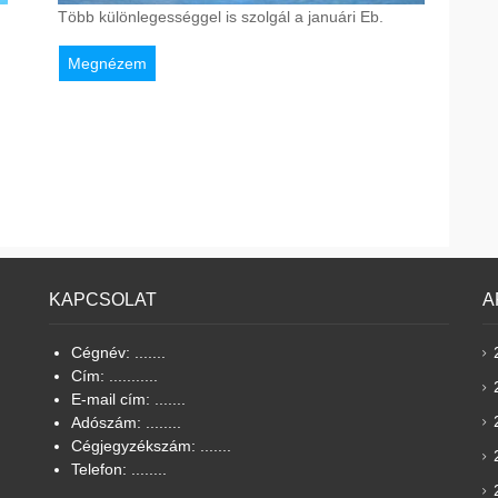
Több különlegességgel is szolgál a januári Eb.
Megnézem
KAPCSOLAT
A
Cégnév: .......
Cím: ...........
E-mail cím: .......
Adószám: ........
Cégjegyzékszám: .......
Telefon: ........