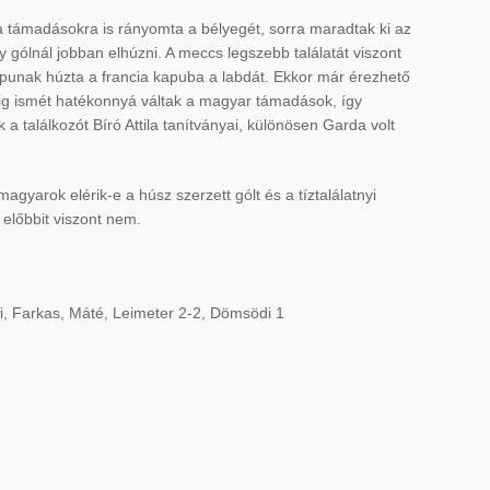
a támadásokra is rányomta a bélyegét, sorra maradtak ki az
y gólnál jobban elhúzni. A meccs legszebb találatát viszont
kapunak húzta a francia kapuba a labdát. Ekkor már érezhető
edig ismét hatékonnyá váltak a magyar támadások, így
 találkozót Bíró Attila tanítványai, különösen Garda volt
agyarok elérik-e a húsz szerzett gólt és a tíztalálatnyi
 előbbit viszont nem.
)
ti, Farkas, Máté, Leimeter 2-2, Dömsödi 1