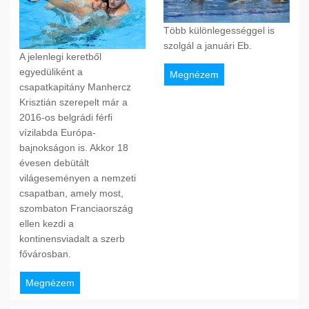
Több különlegességgel is
szolgál a januári Eb.
A jelenlegi keretből
egyedüliként a
Megnézem
csapatkapitány Manhercz
Krisztián szerepelt már a
2016-os belgrádi férfi
vízilabda Európa-
bajnokságon is. Akkor 18
évesen debütált
világeseményen a nemzeti
csapatban, amely most,
szombaton Franciaország
ellen kezdi a
kontinensviadalt a szerb
fővárosban.
Megnézem