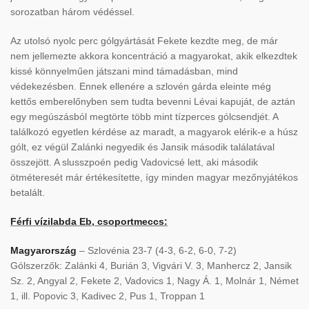
sorozatban három védéssel.
Az utolsó nyolc perc gólgyártását Fekete kezdte meg, de már
nem jellemezte akkora koncentráció a magyarokat, akik elkezdtek
kissé könnyelműen játszani mind támadásban, mind
védekezésben. Ennek ellenére a szlovén gárda eleinte még
kettős emberelőnyben sem tudta bevenni Lévai kapuját, de aztán
egy megúszásból megtörte több mint tízperces gólcsendjét. A
találkozó egyetlen kérdése az maradt, a magyarok elérik-e a húsz
gólt, ez végül Zalánki negyedik és Jansik második találatával
összejött. A slusszpoén pedig Vadovicsé lett, aki második
ötméteresét már értékesítette, így minden magyar mezőnyjátékos
betalált.
Férfi vízilabda Eb, csoportmeccs:
Magyarország
– Szlovénia 23-7 (4-3, 6-2, 6-0, 7-2)
Gólszerzők: Zalánki 4, Burián 3, Vigvári V. 3, Manhercz 2, Jansik
Sz. 2, Angyal 2, Fekete 2, Vadovics 1, Nagy Á. 1, Molnár 1, Német
1, ill. Popovic 3, Kadivec 2, Pus 1, Troppan 1