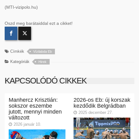
(MTI-vizipolo.hu)
Oszd meg barátaiddal ezt a cikket!
Címkék
Vízilabda Eb
Kategóriák
Hirek
KAPCSOLÓDÓ CIKKEK
Manhercz Krisztián:
2026-os Eb: új korszak
sokszor eszembe
kezdődik Belgrádban
jutott, mennyi minden
2025 december 27.
változott
2026 január 10.