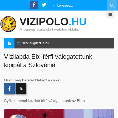
VIZIPOLO
.HU
A magyar vízilabda hivatalos oldala…
2022 augusztus 29.
Vízilabda Eb: férfi válogatottunk
kipipálta Szlovéniát
Oszd meg barátaiddal ezt a cikket!
Győzelemmel kezdett férfi válogatottunk az Eb-n.