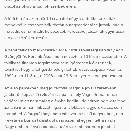
órától az olimpiai bajnok szerbek ellen.
A férfi tornán szereplő 16 csapatot négy kvartettbe osztották,
melyekből a csoportelsők rögtön a negyeddöntőbe jutnak, míg a
második és harmadik helyezettek keresztbe játszanak egymással
a nyolc közé kerülésért.
A bemutatkozó mérkőzésre Varga Zsolt szövetségi kapitány Ágh
Györgyöt és Konarik Ákost nem nevezte a 13 fős meccskeretbe. A
találkozó finoman fogalmazva sem ígérkezett kiélezettnek,
tekintve, hogy a két gárda eddigi két Eb-összecsapása közül az
1999-eset 11-3-ra, a 2006-osat 23-6-ra nyerte a magyar csapat.
Az első percekben még jól tartotta magát a jóval szerényebb
játékerőt képviselő szlovén csapat, amely Vogel Soma remek
védései miatt nem tudott előnybe kerülni, de három perc elteltével
Zalánki már nem hibázott, igaz, a túloldalon a gyors válasz sem
maradt el. A forgatókönyv nem változott az első negyedben, mert
Fekete és Burián találata után is azonnal egyenlített a rivális.
Nagy emberelőnyös bombája után viszont már nem jöhetett