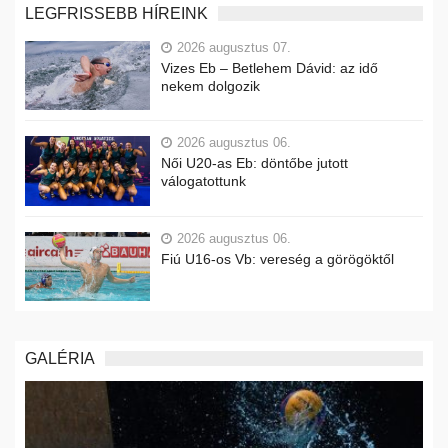
LEGFRISSEBB HÍREINK
2026 augusztus 07.
Vizes Eb – Betlehem Dávid: az idő
nekem dolgozik
2026 augusztus 06.
Női U20-as Eb: döntőbe jutott
válogatottunk
2026 augusztus 06.
Fiú U16-os Vb: vereség a görögöktől
GALÉRIA