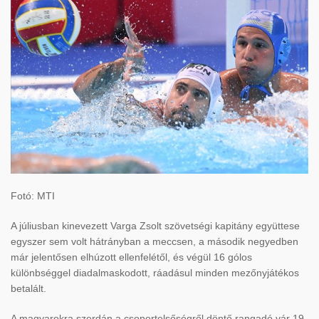
Fotó: MTI
A júliusban kinevezett Varga Zsolt szövetségi kapitány együttese
egyszer sem volt hátrányban a meccsen, a második negyedben
már jelentősen elhúzott ellenfelétől, és végül 16 gólos
különbséggel diadalmaskodott, ráadásul minden mezőnyjátékos
betalált.
A magyarokra szerdán a csoportelsőségről döntő rangadó vár 19