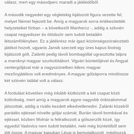
válasz, mert egy másodperc maradt a játékidőből.
A második negyedet egy végletekig kijátszott figura vezette fel,
melyet Német fejezett be. Amíg a magyarok sorra értékesítették
helyzeteiket fórban – a következőt Manhercz -, addig a szlovén
csapat negyedszer és ötödször sem tudott betalálni
létszámfölényben. Ez a játékrész már igazi közönségszórakoztató
játékot hozott, ugyanis Jansik szerzett egy üres kapus lövésig
kijátszott gólt, Zalánki pedig távoli bombagóllal ugrasztotta talpra
a maroknyi magyar szurkolótábort. Vigvári büntetőjével és Angyal
centergóljával már a nagyszünetben kilenc magyar
mezőnyjátékos volt eredményes. A magyar gólzáporra mindössze
két szlovén találat volt a válasz.
A fordulást követően még inkább kiütközött a két csapat közti
különbség, mert amíg a magyarok egyre nagyobb önbizalommal
játszottak, addig a rivális kezdett elkedvetlenedni. Zalánki közelről
parádés ejtéssel növelte góljai számát, Burián távoli bombával és
ejtéssel, közben Molnár is feliratkozott a gólszerzők közé, így
egyedül Vadovics nem tudott betalálni, neki még büntetőből sem
jött össze. A magyar kapuban Lévai is bemutatkozott, méghozzá