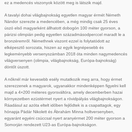
ez a medencés viszonyok között meg is látszik majd.
A tavalyi dohai világbajnokság egyetlen magyar érmét Németh
Nándor szerezte a medencében, a még mindig csak 25 éves
úszó első magyarként állhatott dobogón 100 méter gyorson, a
párizsi olimpián pedig egyetlen századmásodperccel maradt le a
bronzéremről. Némethnek viszont ezzel is folytatódott az
elképesztő sorozata, hiszen az egyik legnépesebb és
legkeményebb versenyszámban 2018 óta minden nagymedencés
világversenyen (olimpia, világbajnokság, Európa-bajnokság)
döntőt úszott.
A nőknél már kevesebb esély mutatkozik meg arra, hogy érmet
szerezzenek a magyarok, ugyanakkor mindenképpen figyelni kell
majd a 4×200 méteres gyorsváltóra, amely decemberben hazai
környezetben ezüstérmet nyert a rövidpályás világbajnokságon.
Ráadásul az azóta eltelt időben fejlődtek is a csapattagok, egy
hónapja Pádár Nikolett és Ábrahám Minna holtversenyben,
egyaránt egyéni csúccsal nyert aranyérmet 200 méter gyorson a
Somorján rendezett U23-as Európa-bajnokságon.