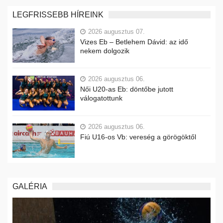
LEGFRISSEBB HÍREINK
2026 augusztus 07.
Vizes Eb – Betlehem Dávid: az idő
nekem dolgozik
2026 augusztus 06.
Női U20-as Eb: döntőbe jutott
válogatottunk
2026 augusztus 06.
Fiú U16-os Vb: vereség a görögöktől
GALÉRIA