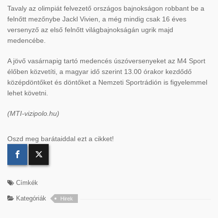
Tavaly az olimpiát felvezető országos bajnokságon robbant be a
felnőtt mezőnybe Jackl Vivien, a még mindig csak 16 éves
versenyző az első felnőtt világbajnokságán ugrik majd
medencébe.
A jövő vasárnapig tartó medencés úszóversenyeket az M4 Sport
élőben közvetíti, a magyar idő szerint 13.00 órakor kezdődő
középdöntőket és döntőket a Nemzeti Sportrádión is figyelemmel
lehet követni.
(MTI-vizipolo.hu)
Oszd meg barátaiddal ezt a cikket!
Címkék
Kategóriák
Hirek