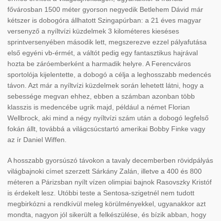
fővárosban 1500 méter gyorson negyedik Betlehem Dávid már
kétszer is dobogóra állhatott Szingapúrban: a 21 éves magyar
versenyző a nyíltvízi küzdelmek 3 kilométeres kieséses
sprintversenyében második lett, megszerezve ezzel pályafutása
első egyéni vb-érmét, a váltót pedig egy fantasztikus hajrával
hozta be záróemberként a harmadik helyre. A Ferencváros
sportolója kijelentette, a dobogó a célja a leghosszabb medencés
távon. Azt már a nyíltvízi küzdelmek során lehetett látni, hogy a
sebessége megvan ehhez, ebben a számban azonban több
klasszis is medencébe ugrik majd, például a német Florian
Wellbrock, aki mind a négy nyíltvízi szám után a dobogó legfelső
fokán állt, továbbá a világcsúcstartó amerikai Bobby Finke vagy
az ír Daniel Wiffen.
A hosszabb gyorsúszó távokon a tavaly decemberben rövidpályás
világbajnoki címet szerzett Sárkány Zalán, illetve a 400 és 800
méteren a Párizsban nyílt vízen olimpiai bajnok Rasovszky Kristóf
is érdekelt lesz. Utóbbi teste a Sentosa-szigetnél nem tudott
megbirkózni a rendkívül meleg körülményekkel, ugyanakkor azt
mondta, nagyon jól sikerült a felkészülése, és bízik abban, hogy