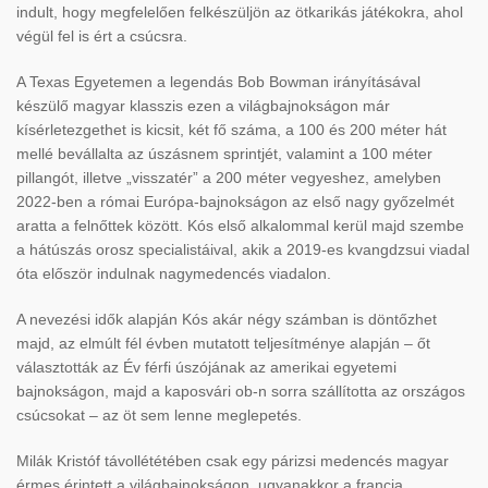
indult, hogy megfelelően felkészüljön az ötkarikás játékokra, ahol
végül fel is ért a csúcsra.
A Texas Egyetemen a legendás Bob Bowman irányításával
készülő magyar klasszis ezen a világbajnokságon már
kísérletezgethet is kicsit, két fő száma, a 100 és 200 méter hát
mellé bevállalta az úszásnem sprintjét, valamint a 100 méter
pillangót, illetve „visszatér” a 200 méter vegyeshez, amelyben
2022-ben a római Európa-bajnokságon az első nagy győzelmét
aratta a felnőttek között. Kós első alkalommal kerül majd szembe
a hátúszás orosz specialistáival, akik a 2019-es kvangdzsui viadal
óta először indulnak nagymedencés viadalon.
A nevezési idők alapján Kós akár négy számban is döntőzhet
majd, az elmúlt fél évben mutatott teljesítménye alapján – őt
választották az Év férfi úszójának az amerikai egyetemi
bajnokságon, majd a kaposvári ob-n sorra szállította az országos
csúcsokat – az öt sem lenne meglepetés.
Milák Kristóf távollététében csak egy párizsi medencés magyar
érmes érintett a világbajnokságon, ugyanakkor a francia