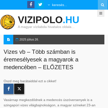
VIZIPOLO
.HU
A magyar vízilabda hivatalos oldala…
2025 július 26.
Vizes vb – Több számban is
éremesélyesek a magyarok a
medencében – ELŐZETES
Oszd meg barátaiddal ezt a cikket!
Vasárnap megkezdődnek a medencés úszóversenyek is a
szingapúri vizes világbajnokságon, a magyar színeket 23-an