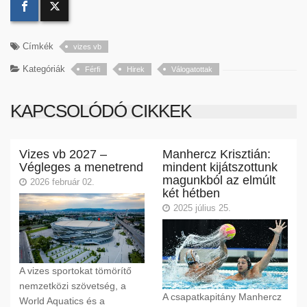
Címkék
vizes vb
Kategóriák
Férfi
Hirek
Válogatottak
KAPCSOLÓDÓ CIKKEK
Vizes vb 2027 –
Manhercz Krisztián:
Végleges a menetrend
mindent kijátszottunk
magunkból az elmúlt
2026 február 02.
két hétben
2025 július 25.
A vizes sportokat tömörítő
nemzetközi szövetség, a
A csapatkapitány Manhercz
World Aquatics és a