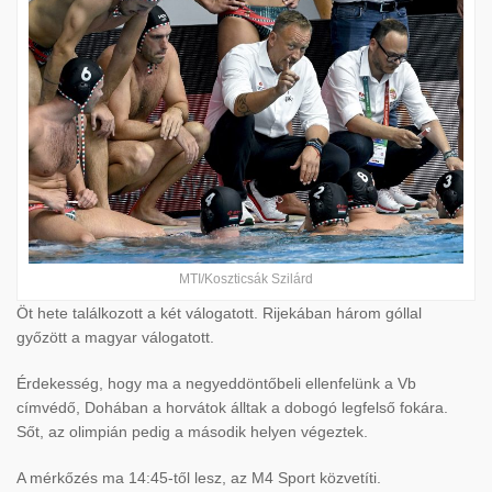
MTI/Koszticsák Szilárd
Öt hete találkozott a két válogatott. Rijekában három góllal
győzött a magyar válogatott.
Érdekesség, hogy ma a negyeddöntőbeli ellenfelünk a Vb
címvédő, Dohában a horvátok álltak a dobogó legfelső fokára.
Sőt, az olimpián pedig a második helyen végeztek.
A mérkőzés ma 14:45-től lesz, az M4 Sport közvetíti.