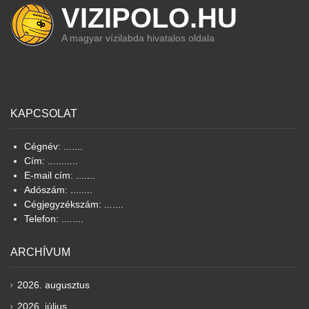
VIZIPOLO.HU
A magyar vízilabda hivatalos oldala
KAPCSOLAT
Cégnév: .......
Cím: ...........
E-mail cím: .......
Adószám: ........
Cégjegyzékszám: .......
Telefon: ........
ARCHÍVUM
2026. augusztus
2026. július