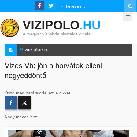
VIZIPOLO
.HU
A magyar vízilabda hivatalos oldala…
2025 július 20.
Vizes Vb: jön a horvátok elleni
negyeddöntő
Oszd meg barátaiddal ezt a cikket!
Nagy meccs lesz.