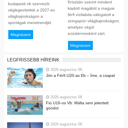
Krisztián szerint mindent
budapesti vb szervezői
kiadott magából a magyar
véglegesítettek a 2027-es
férfi vízilabda-válogatott a
világbajnokságon a
szingapúri világbajnokságon,
sportágak menetrendjét.
amelyen végül
ezüstérmesként zárt.
Megnézem
Megnézem
LEGFRISSEBB HÍREINK
2026 augusztus 09.
Jön a Férfi U20-as Eb – Íme, a csapat
2026 augusztus 08.
Fiú U16-os Vb: Málta sem jelentett
gondot
2026 augusztus 08.