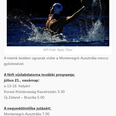
MTI Fotó: Illyés Tibor
A mieink kedden ugranak vízbe a Montenegró-Ausztrália meccs
győztesével.
A férfi vízilabdatorna további programja:
július 21., vasárnap:
a 13-16. helyért:
Koreai Köztársaság-Kazahsztán 3.30
Új-Zéland – Brazília 5.00
A negyeddöntőbe jutásért:
Montenegró-Ausztrália 7.00