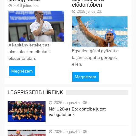
elődöntőben
2019 július 25.
2019 július 23.
A kapitány értékelt az
Egyetlen góllal győzött a
olaszok ellen elbukott
talján csapat a görögök
elődöntő után.
ellen.
Megnézem
Megnézem
LEGFRISSEBB HÍREINK
2026 augusztus 06.
Női U20-as Eb: döntőbe jutott
válogatottunk
2026 augusztus 06.