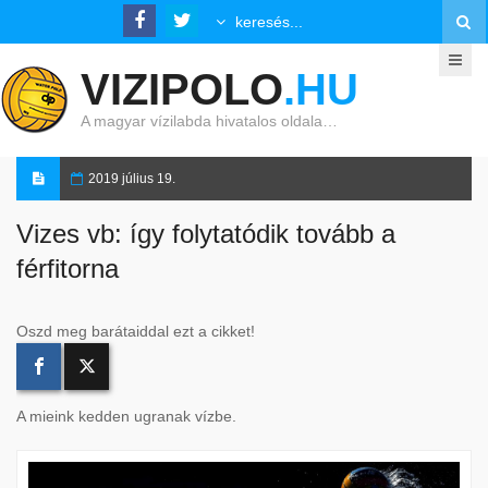
VIZIPOLO
.HU
A magyar vízilabda hivatalos oldala…
2019 július 19.
Vizes vb: így folytatódik tovább a
férfitorna
Oszd meg barátaiddal ezt a cikket!
A mieink kedden ugranak vízbe.