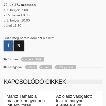
Július 27., szombat:
a 7. helyért 7.00
az 5. helyért 8.30
a 3. helyért 10.00
döntő 11.30
Oszd meg barátaiddal ezt a cikket!
Címkék
vizes vb 2019
Kategóriák
Férfi
Hirek
Válogatottak
KAPCSOLÓDÓ CIKKEK
Märcz Tamás: a
Az olasz válogatott
második negyedben
lesz a magyar
jött egy törés
ellenfele a vb